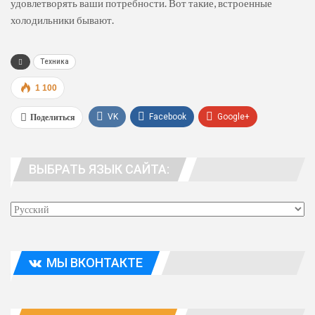
удовлетворять ваши потребности. Вот такие, встроенные
холодильники бывают.
Техника
1 100
Поделиться
VK
Facebook
Google+
WhatsApp
Viber
Telegram
ВЫБРАТЬ ЯЗЫК САЙТА:
Эл. адрес
МЫ ВКОНТАКТЕ