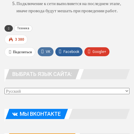
Подключение к сети выполняется на последнем этапе,
иначе провода будут мешать при проведении работ.
Техника
3 380
Поделиться
VK
Facebook
Google+
WhatsApp
Viber
Telegram
ВЫБРАТЬ ЯЗЫК САЙТА:
Эл. адрес
МЫ ВКОНТАКТЕ