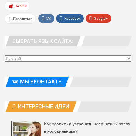
14 930
Поделиться
VK
Facebook
Google+
WhatsApp
Viber
Telegram
ВЫБРАТЬ ЯЗЫК САЙТА:
Эл. адрес
МЫ ВКОНТАКТЕ
ИНТЕРЕСНЫЕ ИДЕИ
Как удалить и устранить неприятный запах
в холодильнике?