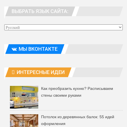
WhatsApp
Viber
Telegram
ВЫБРАТЬ ЯЗЫК САЙТА:
Эл. адрес
МЫ ВКОНТАКТЕ
ИНТЕРЕСНЫЕ ИДЕИ
Как преобразить кухню? Расписываем
стены своими руками
Потолок из деревянных балок: 55 идей
оформления