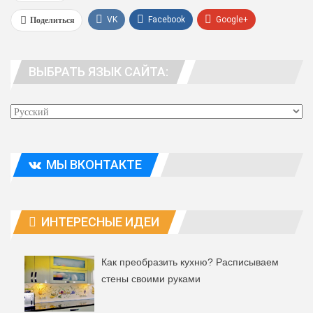
Поделиться
VK
Facebook
Google+
WhatsApp
Viber
Telegram
ВЫБРАТЬ ЯЗЫК САЙТА:
Эл. адрес
МЫ ВКОНТАКТЕ
ИНТЕРЕСНЫЕ ИДЕИ
Как преобразить кухню? Расписываем
стены своими руками