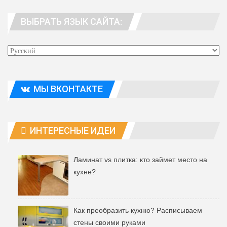
WhatsApp
Viber
Telegram
ВЫБРАТЬ ЯЗЫК САЙТА:
Эл. адрес
МЫ ВКОНТАКТЕ
ИНТЕРЕСНЫЕ ИДЕИ
Ламинат vs плитка: кто займет место на
кухне?
Как преобразить кухню? Расписываем
стены своими руками