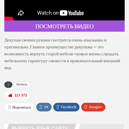
ПОСМОТРЕТЬ ВИДЕО
Декупаж своими руками смотрится очень изысканно и
оригинально. Главное преимущество декупажа — это
возможность вернуть старой мебели «новую жизнь», придать
мебельному гарнитуру свежести и привлекательный внешний
вид.
Мебель
113 372
Поделиться
VK
Facebook
Google+
WhatsApp
Viber
Telegram
ВЫБРАТЬ ЯЗЫК САЙТА:
Эл. адрес