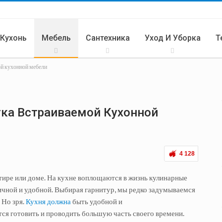
 Кухонь
Мебель
Сантехника
Уход И Уборка
Т
ой кухонной мебели
Кухня
тка Встраиваемой Кухонной
4 128
ртире или доме. На кухне воплощаются в жизнь кулинарные
ичной и удобной. Выбирая гарнитур, мы редко задумываемся
 Но зря.
Кухня должна
быть удобной и
тся готовить и проводить большую часть своего времени.