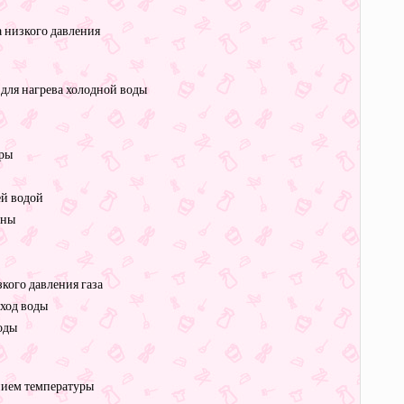
 низкого давления
 для нагрева холодной воды
иры
ей водой
ины
зкого давления газа
ыход воды
воды
нием температуры