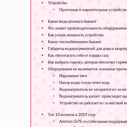
Устройство
Проточные и накопительные устройства
Какие виды розжига бывают
Что значит производительность оборудования
Как узнать мощность устройства
Какие теплообменники бывают
Габариты водонагревателей для дома и кварт
Как обезопасить себя от взрыва газа
Как выбрать горелку, которая обеспечит горяч
Оборудование не включается: основные прич
Нарушение тяги
Напор воды: плохо течет вода
Водонагреватель не загорается из-за ни
Водонагреватель капает: происходит в
Устройство не работает из-за жесткой 
Топ 10 колонок в 2019 году
Ariston Gi7S со стабильным поддержа