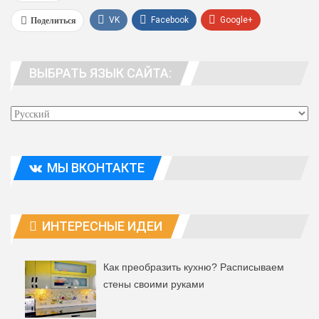
Поделиться
VK
Facebook
Google+
WhatsApp
Viber
Telegram
ВЫБРАТЬ ЯЗЫК САЙТА:
Эл. адрес
МЫ ВКОНТАКТЕ
ИНТЕРЕСНЫЕ ИДЕИ
Как преобразить кухню? Расписываем
стены своими руками