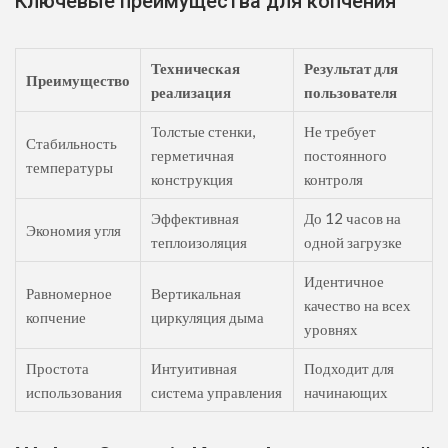
Ключевые преимущества для копчения
Техническая
Результат для
Преимущество
реализация
пользователя
Толстые стенки,
Не требует
Стабильность
герметичная
постоянного
температуры
конструкция
контроля
Эффективная
До 12 часов на
Экономия угля
теплоизоляция
одной загрузке
Идентичное
Равномерное
Вертикальная
качество на всех
копчение
циркуляция дыма
уровнях
Простота
Интуитивная
Подходит для
использования
система управления
начинающих