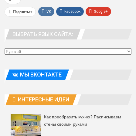
Поделиться
VK
Facebook
Google+
WhatsApp
Viber
Telegram
ВЫБРАТЬ ЯЗЫК САЙТА:
Эл. адрес
МЫ ВКОНТАКТЕ
ИНТЕРЕСНЫЕ ИДЕИ
Как преобразить кухню? Расписываем
стены своими руками