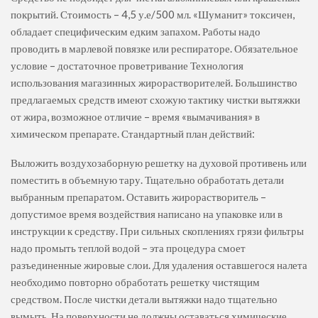
покрытий. Стоимость – 4,5 у.е/500 мл. «Шуманит» токсичен,
обладает специфическим едким запахом. Работы надо
проводить в марлевой повязке или респираторе. Обязательное
условие – достаточное проветривание Технология
использования магазинных жирорастворителей. Большинство
предлагаемых средств имеют схожую тактику чистки вытяжки
от жира, возможное отличие – время «вымачивания» в
химическом препарате. Стандартный план действий:
Выложить воздухозаборную решетку на духовой противень или
поместить в объемную тару. Тщательно обработать детали
выбранным препаратом. Оставить жирорастворитель –
допустимое время воздействия написано на упаковке или в
инструкции к средству. При сильных скоплениях грязи фильтры
надо промыть теплой водой – эта процедура смоет
разъединенные жировые слои. Для удаления оставшегося налета
необходимо повторно обработать решетку чистящим
средством. После чистки детали вытяжки надо тщательно
вымыть. На поверхности не должны оставаться химические