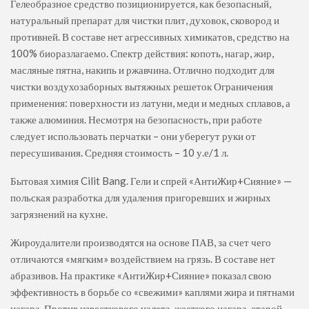
Гелеобразное средство позиционируется, как безопасный,
натуральный препарат для чистки плит, духовок, сковород и
противней. В составе нет агрессивных химикатов, средство на
100% биоразлагаемо. Спектр действия: копоть, нагар, жир,
масляные пятна, накипь и ржавчина. Отлично подходит для
чистки воздухозаборных вытяжных решеток Ограничения
применения: поверхности из латуни, меди и медных сплавов, а
также алюминия. Несмотря на безопасность, при работе
следует использовать перчатки – они уберегут руки от
пересушивания. Средняя стоимость – 10 у.е/1 л.
Бытовая химия Cilit Bang. Гели и спрей «АнтиЖир+Сияние» —
польская разработка для удаления пригоревших и жирных
загрязнений на кухне.
Жироудалители производятся на основе ПАВ, за счет чего
отличаются «мягким» воздействием на грязь. В составе нет
абразивов. На практике «АнтиЖир+Сияние» показал свою
эффективность в борьбе со «свежими» каплями жира и пятнами
нагара. Против известкового налета, жесткого нагара, старой