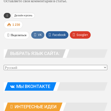
Оставляете свои комментарии в статье.
Дизайн кухонь
1 230
Поделиться
VK
Facebook
Google+
WhatsApp
Viber
Telegram
ВЫБРАТЬ ЯЗЫК САЙТА:
Эл. адрес
МЫ ВКОНТАКТЕ
ИНТЕРЕСНЫЕ ИДЕИ