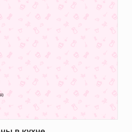
й)
ны в кухне