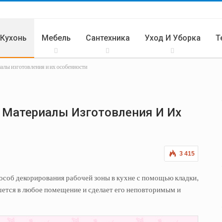
 Кухонь
Мебель
Сантехника
Уход И Уборка
Т
иалы изготовления и их особенности
Кухня
: Материалы Изготовления И Их
3 415
особ декорирования рабочей зоны в кухне с помощью кладки,
ется в любое помещение и сделает его неповторимым и