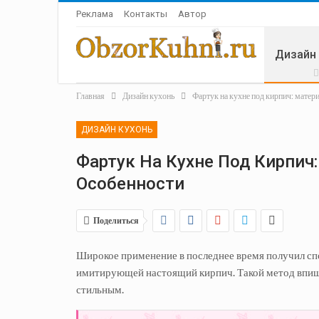
Реклама
Контакты
Автор
Дизайн
Главная
Дизайн кухонь
Фартук на кухне под кирпич: матер
Летняя 
ДИЗАЙН КУХОНЬ
Фартук На Кухне Под Кирпич
Особенности
Поделиться
Широкое применение в последнее время получил сп
имитирующей настоящий кирпич. Такой метод впиш
стильным.