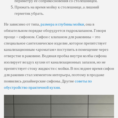
периметру ее соприкосновения со столешницей.
Прижать на время мойку к столешнице, а лишний
герметик убрать.
Не зависимо от типа,
размера и глубины мойки
, она в
обязательном порядке оборудуется гидроклапаном. Говоря
проще – сифоном. Сифон с клапаном для раковины – это
специальное сантехническое изделие, которое препятствует
канализационным «ароматам» поступить в помещение через
отверстие в раковине. Водяная пробка внутри колбы сифона
изолирует воздух кухни от канализационных запахов, но не
препятствует стоку жидкости с мойки. В последнее время сифон
для раковин стал элементом интерьера, поэтому в продаже
появились дизайнерские сифоны. Другие
советы по
обустройство практичной кухни
.