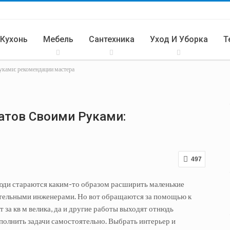
 Кухонь
Мебель
Сантехника
Уход И Уборка
Т
уками: рекомендации мастера
Кухня
атов Своими Руками:
497
люди стараются каким-то образом расширить маленькие
ительными инженерами. Но вот обращаются за помощью к
за кв м велика, да и другие работы выходят отнюдь
полнить задачи самостоятельно. Выбрать интерьер и