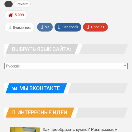
Ремонт
5 099
Поделиться
VK
Facebook
Google+
WhatsApp
Viber
Telegram
ВЫБРАТЬ ЯЗЫК САЙТА:
Эл. адрес
МЫ ВКОНТАКТЕ
ИНТЕРЕСНЫЕ ИДЕИ
Как преобразить кухню? Расписываем