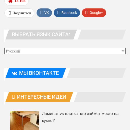
13 198
Поделиться
VK
Facebook
Google+
WhatsApp
Viber
Telegram
ВЫБРАТЬ ЯЗЫК САЙТА:
Эл. адрес
МЫ ВКОНТАКТЕ
ИНТЕРЕСНЫЕ ИДЕИ
Ламинат vs плитка: кто займет место на
кухне?