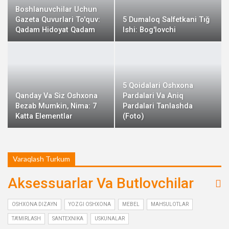
Boshlanuvchilar Uchun
Gazeta Quvurlari To'quv:
5 Dumaloq Salfetkani Tığ
Qadam Hidoyat Qadam
Ishi: Bog'lovchi
5 Qoidalari Oshxona
Qanday Va Siz Oshxona
Pardalari Va Aniq
Bezab Mumkin, Nima: 7
Pardalari Tanlashda
Katta Elementlar
(foto)
Varaqlash Turkum
Aksessuarlar Va Butlovchilar
OSHXONA DIZAYN
YOZGI OSHXONA
MEBEL
MAHSULOTLAR
TA'MIRLASH
SANTEXNIKA
USKUNALAR