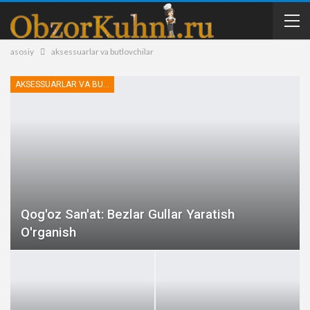
asosiy
aksessuarlar va butlovchilar
AKSESSUARLAR VA BUTLOVCHILAR
Qog'oz San'at: Bezlar Gullar Yaratish
O'rganish