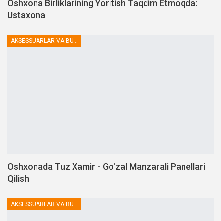
Oshxona Birliklarining Yoritish Taqdim Etmoqda:
Ustaxona
AKSESSUARLAR VA BUTLOVCHILAR
Oshxonada Tuz Xamir - Go'zal Manzarali Panellari
Qilish
AKSESSUARLAR VA BUTLOVCHILAR