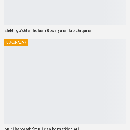
Elektr go'sht silliqlash Rossiya ishlab chiqarish
USKUNALAR
onini harorati: 9 turli dan ko'rsatkichlari…