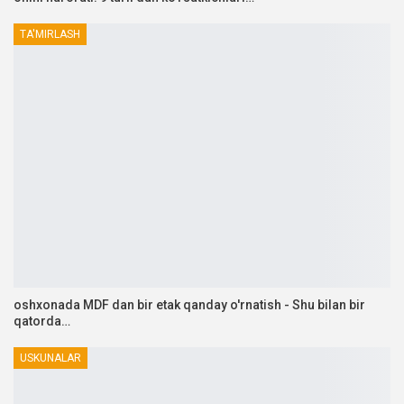
TA'MIRLASH
oshxonada MDF dan bir etak qanday o'rnatish - Shu bilan bir
qatorda…
USKUNALAR