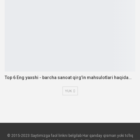
Top 6 Eng yaxshi - barcha sanoat qirg'in mahsulotlari haqida…
YUK
© 2015-2023 Saytimizga faol linkni belgilab Har qanday qisman yoki to'liq