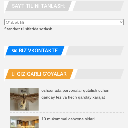
SAYT TILINI TANLASH:
Standart til sifatida sozlash
BIZ VKONTAKTE
QIZIQARLI G'OYALAR
oshxonada parvonalar qutulish uchun
qanday tez va hech qanday xarajat
10 mukammal oshxona sirlari