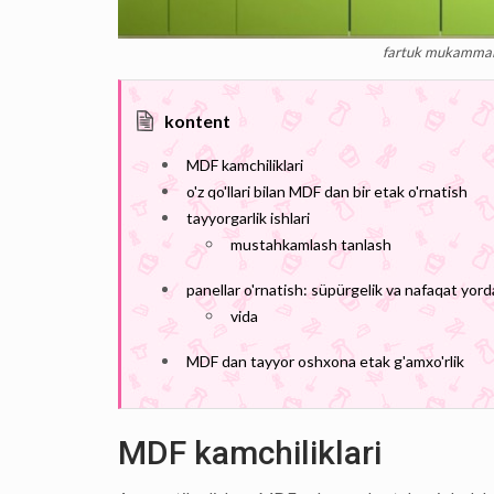
fartuk mukammal 
kontent
MDF kamchiliklari
o'z qo'llari bilan MDF dan bir etak o'rnatish
tayyorgarlik ishlari
mustahkamlash tanlash
panellar o'rnatish: süpürgelik va nafaqat yor
vida
MDF dan tayyor oshxona etak g'amxo'rlik
MDF kamchiliklari