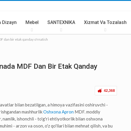
 Dizayn
Mebel
SANTEXNIKA
Xizmat Va Tozalash
F dan bir etak qanday o'rnatish
rlar Va Butlovchilar
Yozgi Oshxona
xonada MDF Dan Bir Etak Qanday
42,368
vatlar bilan bezatilgan, a himoya vazifasini oshiruvchi -
, erishgandan mashhurlik
Oshxona Apron
MDF. moddiy
 namlik, ishonchli - to'g'ri ehtiyotkorlik bilan oshxona
uhimi - arzon va oson, o'z qo'llari bilan mehnat qilish, va bu