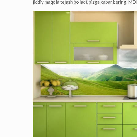
jiddiy maqola tejash bo'ladi. bizga xabar bering, M