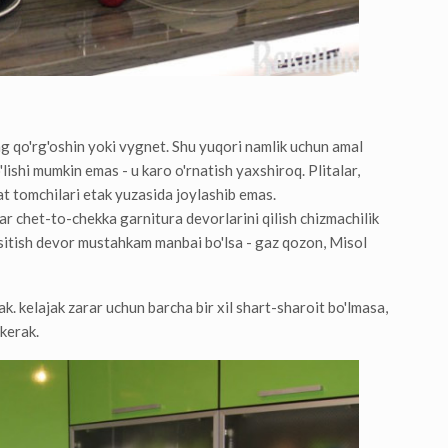
ing qo'rg'oshin yoki vygnet. Shu yuqori namlik uchun amal
ishi mumkin emas - u karo o'rnatish yaxshiroq. Plitalar,
t tomchilari etak yuzasida joylashib emas.
tar chet-to-chekka garnitura devorlarini qilish chizmachilik
, isitish devor mustahkam manbai bo'lsa - gaz qozon, Misol
ak. kelajak zarar uchun barcha bir xil shart-sharoit bo'lmasa,
 kerak.