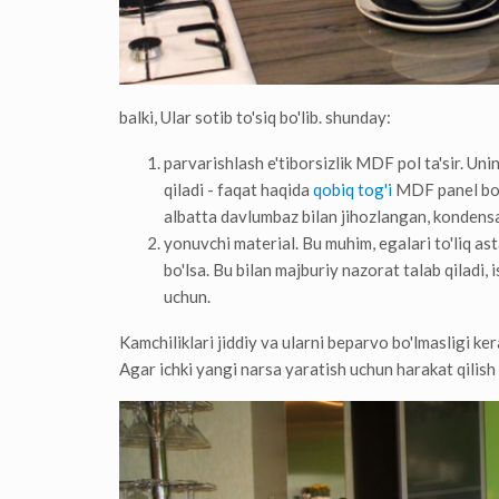
balki, Ular sotib to'siq bo'lib. shunday:
parvarishlash e'tiborsizlik MDF pol ta'sir. Un
qiladi - faqat haqida
qobiq tog'i
MDF panel bo'l
albatta davlumbaz bilan jihozlangan, kondensa
yonuvchi material. Bu muhim, egalari to'liq as
bo'lsa. Bu bilan majburiy nazorat talab qiladi
uchun.
Kamchiliklari jiddiy va ularni beparvo bo'lmasligi ker
Agar ichki yangi narsa yaratish uchun harakat qilish