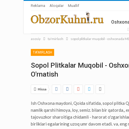
Reklama
Aloqalar
Muallif
Oshxona
asosiy
ta'mirlash
sopol plitkalar muqobil - oshxonada MD
Aksessua
TA'MIRLASH
Sopol Plitkalar Muqobil - Osh
O'rnatish
Hissa
Ish Oshxona maydoni, Qoida sifatida, sopol plitka Qa
namlik qarshi himoya, loy, semiz. bilan bir qatorda,
tajovuzkor sharoitiga chidamli - harorat o'zgarishlar,
birliklari egalarining uzoq umr davom etadi. va, eng m