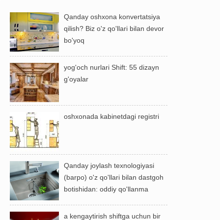
Qanday oshxona konvertatsiya
qilish? Biz o'z qo'llari bilan devor
bo'yoq
yog'och nurlari Shift: 55 dizayn
g'oyalar
oshxonada kabinetdagi registri
Qanday joylash texnologiyasi
(barpo) o'z qo'llari bilan dastgoh
botishidan: oddiy qo'llanma
a kengaytirish shiftga uchun bir