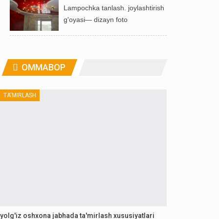
Lampochka tanlash. joylashtirish
g'oyasi— dizayn foto
OMMABOP
TA'MIRLASH
yolg'iz oshxona jabhada ta'mirlash xususiyatlari