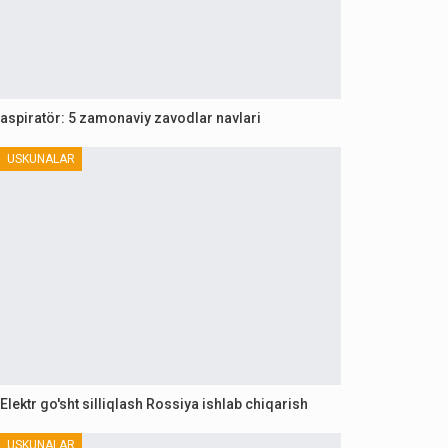
aspiratör: 5 zamonaviy zavodlar navlari
USKUNALAR
Elektr go'sht silliqlash Rossiya ishlab chiqarish
USKUNALAR