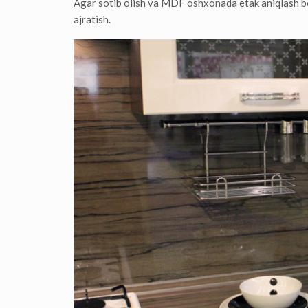
Agar sotib olish va MDF oshxonada etak aniqlash bo
ajratish.