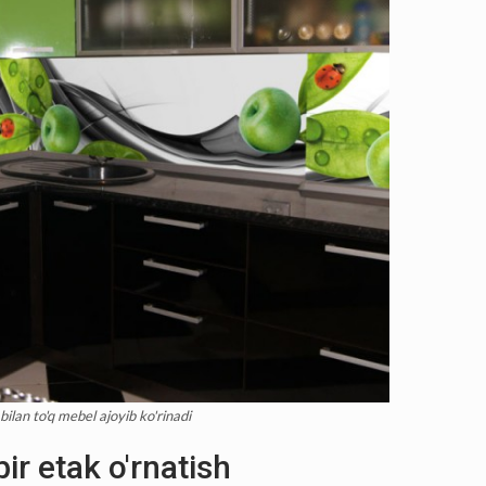
bilan to'q mebel ajoyib ko'rinadi
bir etak o'rnatish