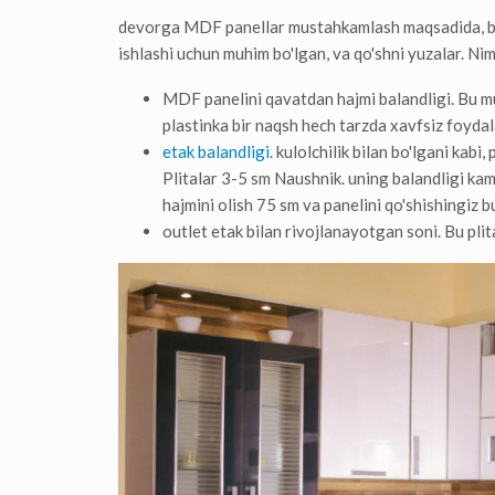
devorga MDF panellar mustahkamlash maqsadida, bir
ishlashi uchun muhim bo'lgan, va qo'shni yuzalar. Nim
MDF panelini qavatdan hajmi balandligi. Bu mu
plastinka bir naqsh hech tarzda xavfsiz foydal
etak balandligi
. kulolchilik bilan bo'lgani ka
Plitalar 3-5 sm Naushnik. uning balandligi k
hajmini olish 75 sm va panelini qo'shishingiz bu
outlet etak bilan rivojlanayotgan soni. Bu plita