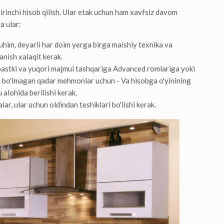
inchi hisob qilish. Ular etak uchun ham xavfsiz davom
a ular:
him, deyarli har doim yerga birga maishiy texnika va
anish xalaqit kerak.
bi, pastki va yuqori majmui tashqariga Advanced romlariga yoki
am bo'lmagan qadar mehmonlar uchun - Va hisobga o'yinining
 alohida berilishi kerak.
lar, ular uchun oldindan teshiklari bo'lishi kerak.