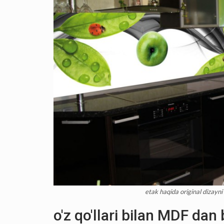
etak haqida original dizayni 
o'z qo'llari bilan MDF dan 