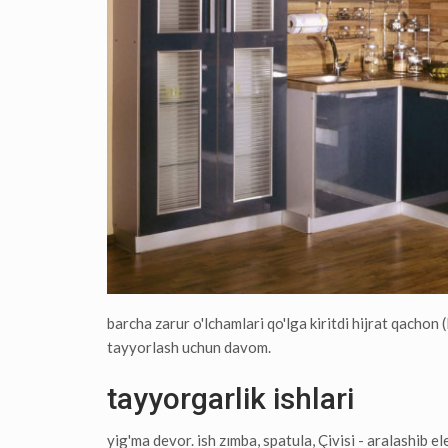
barcha zarur o'lchamlari qo'lga kiritdi hijrat qachon 
tayyorlash uchun davom.
tayyorgarlik ishlari
yig'ma devor. ish zımba, spatula, Çivisi - aralashib