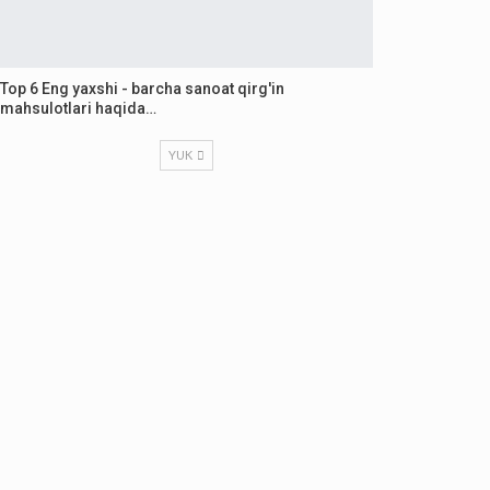
Top 6 Eng yaxshi - barcha sanoat qirg'in
mahsulotlari haqida…
YUK