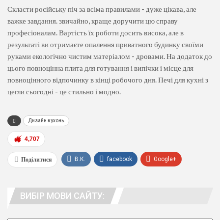
Скласти російську піч за всіма правилами - дуже цікава, але
важке завдання. звичайно, краще доручити цю справу
професіоналам. Вартість їх роботи досить висока, але в
результаті ви отримаєте опалення приватного будинку своїми
руками екологічно чистим матеріалом - дровами. На додаток до
цього повноцінна плита для готування і випічки і місце для
повноцінного відпочинку в кінці робочого дня. Печі для кухні з
цегли сьогодні - це стильно і модно.
Дизайн кухонь
4,707
Поділитися
В.К.
facebook
Google+
WhatsApp
Viber
телеграма
ВИБІР МОВИ САЙТУ:
люди. адреса