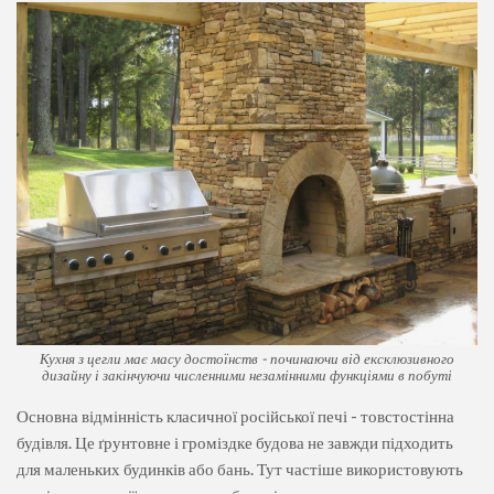
Кухня з цегли має масу достоїнств - починаючи від ексклюзивного
дизайну і закінчуючи численними незамінними функціями в побуті
Основна відмінність класичної російської печі - товстостінна
будівля. Це ґрунтовне і громіздке будова не завжди підходить
для маленьких будинків або бань. Тут частіше використовують