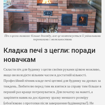
Піч з цегли вимагає більше догляду, але це компенсується її унікальними
перевагами і можливостями
Кладка печі з цегли: поради
новачкам
Скласти піч для будинку з цегли своїми руками цілком можливо,
якщо ви володієте вільним часом в достатній кількості.
Професійний пічник кладе печі цегляні для будинку на дровах за
тиждень. Любителю перед тим як взятися за справу тим більше в
перший раз краще потренуватися. Для початку на макеті, а
закріпити навик на дослідному зразку меншого розміру
(обов'язково з протопки після завершення будівництва!). Не