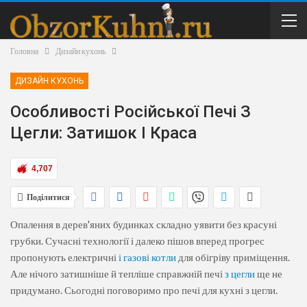
Головна
Дизайн кухонь
ДИЗАЙН КУХОНЬ
Особливості Російської Печі З
Цегли: Затишок І Краса
4,707
Поділитися
Опалення в дерев'яних будинках складно уявити без красуні
грубки. Сучасні технології і далеко пішов вперед прогрес
пропонують електричні
і газові котли
для обігріву приміщення.
Але нічого затишніше й тепліше справжній печі
з цегли
ще не
придумано. Сьогодні поговоримо про печі для кухні з цегли.