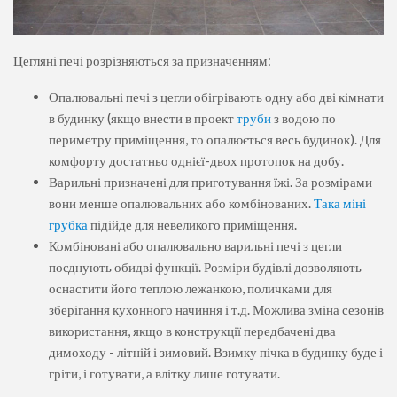
Цегляні печі розрізняються за призначенням:
Опалювальні печі з цегли обігрівають одну або дві кімнати
в будинку (якщо внести в проект
труби
з водою по
периметру приміщення, то опалюється весь будинок). Для
комфорту достатньо однієї-двох протопок на добу.
Варильні призначені для приготування їжі. За розмірами
вони менше опалювальних або комбінованих.
Така міні
грубка
підійде для невеликого приміщення.
Комбіновані або опалювально варильні печі з цегли
поєднують обидві функції. Розміри будівлі дозволяють
оснастити його теплою лежанкою, поличками для
зберігання кухонного начиння і т.д. Можлива зміна сезонів
використання, якщо в конструкції передбачені два
димоходу - літній і зимовий. Взимку пічка в будинку буде і
гріти, і готувати, а влітку лише готувати.