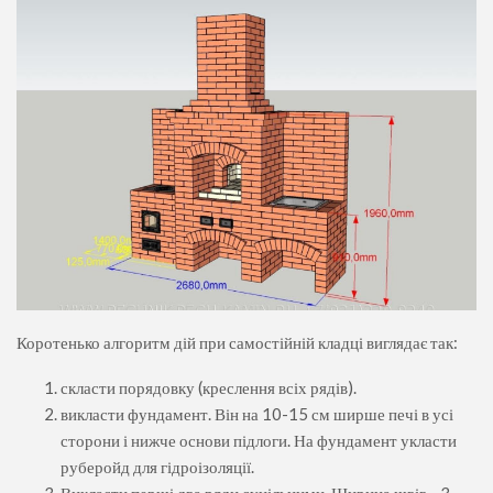
Коротенько алгоритм дій при самостійній кладці виглядає так:
скласти порядовку (креслення всіх рядів).
викласти фундамент. Він на 10-15 см ширше печі в усі
сторони і нижче основи підлоги. На фундамент укласти
руберойд для гідроізоляції.
Викласти перші два ряди суцільними. Ширина швів - 3