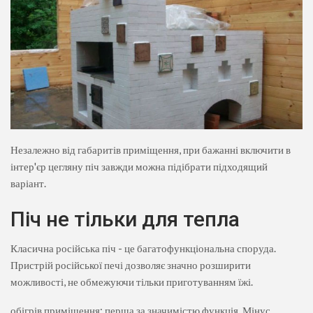
Незалежно від габаритів приміщення, при бажанні включити в
інтер'єр цегляну піч завжди можна підібрати підходящий
варіант.
Піч не тільки для тепла
Класична російська піч - це багатофункціональна споруда.
Пристрій російської печі дозволяє значно розширити
можливості, не обмежуючи тільки приготуванням їжі.
обігрів приміщення: перша за значимістю функція. Мінус