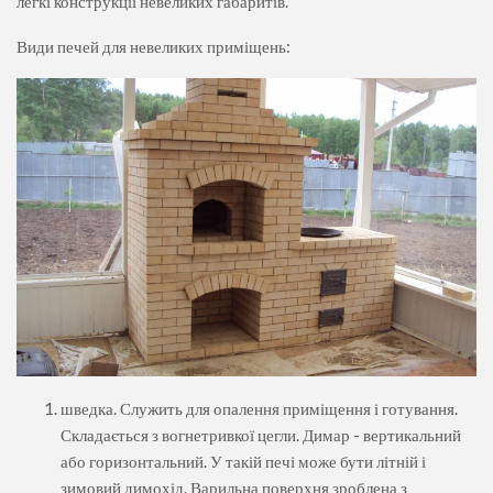
легкі конструкції невеликих габаритів.
Види печей для невеликих приміщень:
шведка. Служить для опалення приміщення і готування.
Складається з вогнетривкої цегли. Димар - вертикальний
або горизонтальний. У такій печі може бути літній і
зимовий димохід. Варильна поверхня зроблена з