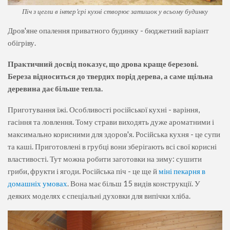
Піч з цегли в інтер'єрі кухні створює затишок у всьому будинку
Дров'яне опалення приватного будинку - бюджетний варіант
обігріву.
Практичний досвід показує, що дрова краще березові.
Береза ​​відноситься до твердих порід дерева, а саме щільна
деревина дає більше тепла.
Приготування їжі. Особливості російської кухні - варіння,
гасіння та ловлення. Тому страви виходять дуже ароматними і
максимально корисними для здоров'я. Російська кухня - це супи
та каші. Приготовлені в грубці вони зберігають всі свої корисні
властивості. Тут можна робити заготовки на зиму: сушити
гриби, фрукти і ягоди. Російська піч - це ще й
міні пекарня в
домашніх умовах
. Вона має більш 15 видів конструкції. У
деяких моделях є спеціальні духовки для випічки хліба.