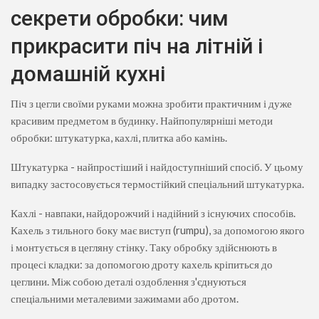
секрети обробки: чим
прикрасити піч на літній і
домашній кухні
Піч з цегли своїми руками можна зробити практичним і дуже
красивим предметом в будинку. Найпопулярніші методи
обробки: штукатурка, кахлі, плитка або камінь.
Штукатурка - найпростіший і найдоступніший спосіб. У цьому
випадку застосовується термостійкий спеціальний штукатурка.
Кахлі - навпаки, найдорожчий і надійний з існуючих способів.
Кахель з тильного боку має виступ (rumpu), за допомогою якого
і монтується в цегляну стінку. Таку обробку здійснюють в
процесі кладки: за допомогою дроту кахель кріпиться до
цеглини. Між собою деталі оздоблення з'єднуються
спеціальними металевими зажимами або дротом.