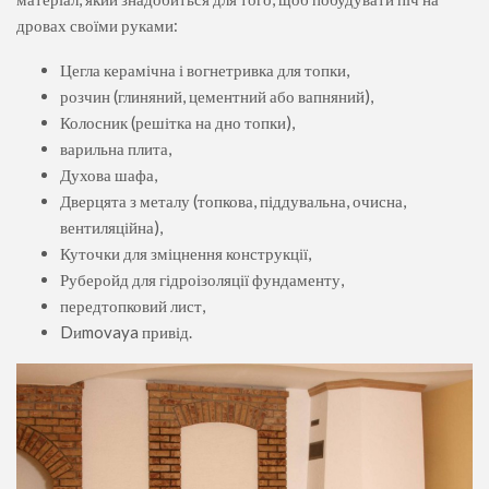
дровах своїми руками:
Цегла керамічна і вогнетривка для топки,
розчин (глиняний, цементний або вапняний),
Колосник (решітка на дно топки),
варильна плита,
Духова шафа,
Дверцята з металу (топкова, піддувальна, очисна,
вентиляційна),
Куточки для зміцнення конструкції,
Руберойд для гідроізоляції фундаменту,
передтопковий лист,
Dиmovaya привід.