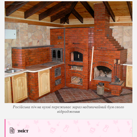
Російська піч на кухні переживає зараз надзвичайний бум свого
відродження
зміст