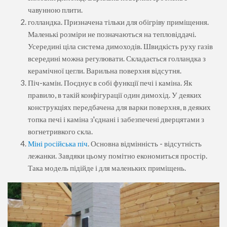
чавунною плити.
голландка. Призначена тільки для обігріву приміщення.
Маленькі розміри не позначаються на тепловіддачі.
Усередині ціла система димоходів. Швидкість руху газів
всередині можна регулювати. Складається голландка з
керамічної цегли. Варильна поверхня відсутня.
Піч-камін. Поєднує в собі функції печі і каміна. Як
правило, в такій конфігурації один димохід. У деяких
конструкціях передбачена для варки поверхня, в деяких
топка печі і каміна з'єднані і забезпечені дверцятами з
вогнетривкого скла.
Міні російська піч
. Основна відмінність - відсутність
лежанки. Завдяки цьому помітно економиться простір.
Така модель підійде і для маленьких приміщень.