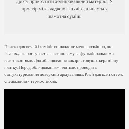
дроту прикрутити облицювальний матеріал. У
простір між кладкою і кахлів засипається
шамотна суміш.
Плитка для печей і камінів виглядає не менш розкішно, що
izrazec, але поступається останньому за функціональними
властивостями. Для облицювання використовують керамічну
плитку. Перед облицюванням плиткою проводять
оштукатурювання поверхні з армуванням. Клей для плитки теж
спеціальний - термостійкий.