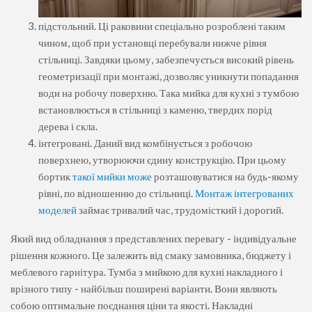
підстольний. Ці раковини спеціально розроблені таким
чином, щоб при установці перебували нижче рівня
стільниці. Завдяки цьому, забезпечується високий рівень
геометризації при монтажі, дозволяє уникнути попадання
води на робочу поверхню. Така мийка для кухні з тумбою
встановлюється в стільниці з каменю, твердих порід
дерева і скла.
інтегровані. Даний вид комбінується з робочою
поверхнею, утворюючи єдину конструкцію. При цьому
бортик
такої мийки може
розташовуватися на будь-якому
рівні, по відношенню до стільниці.
Монтаж інтегрованих
моделей
займає тривалий час, трудомісткий і дорогий.
Який вид обладнання з представлених перевагу - індивідуальне
рішення кожного. Це залежить від смаку замовника, бюджету і
меблевого гарнітура. Тумба з мийкою для кухні накладного і
врізного типу - найбільш поширені варіанти. Вони являють
собою оптимальне поєднання ціни та якості. Накладні