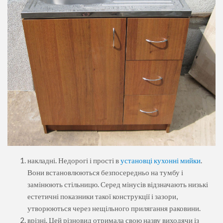
накладні. Недорогі і прості в
установці кухонні мийки
.
Вони встановлюються безпосередньо на тумбу і
замінюють стільницю. Серед мінусів відзначають низькі
естетичні показники такої конструкції і зазори,
утворюються через нещільного прилягання раковини.
врізні. Цей різновид отримала свою назву виходячи із