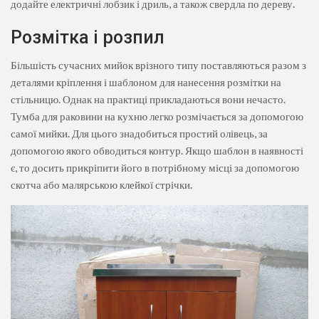
додайте електричні лобзик і дриль, а також свердла по дереву.
Розмітка і розпил
Більшість сучасних мийок врізного типу поставляються разом з
деталями кріплення і шаблоном для нанесення розмітки на
стільницю. Однак на практиці прикладаються вони нечасто.
Тумба для раковини на кухню легко розмічається за допомогою
самої мийки. Для цього знадобиться простий олівець, за
допомогою якого обводиться контур. Якщо шаблон в наявності
є, то досить прикріпити його в потрібному місці за допомогою
скотча або малярською клейкої стрічки.