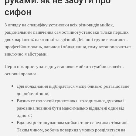
руками: як не забути про
сифон
З огляду на специфіку установки всіх різновидів мийок,
раціональним є вивчення самостійної установки тільки перших
двох варіантів: накладної та врізний. Дві інші групи вимагають
професійних знань, навичок і обладнання, тому встановлюються
виключно майстрами.
Перш ніж приступати до установки мийки з тумбою, вивчіть
основні правила:
Для обладнання підбирається місце близько розташоване
до робочої зони;
Визначте «золотий трикутник»: холодильник, духовка і
раковина повинні бути максимально віддалені один від
одного;
Вдалим розташуванням мийки стане середина стільниці.
Таким чином, робоча поверхня умовно розділяється на