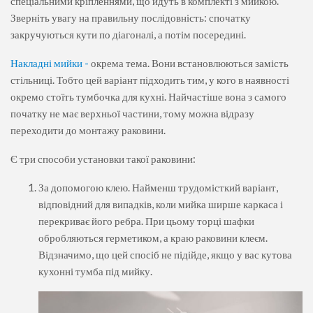
спеціальними кріпленнями, що йдуть в комплекті з мийкою.
Зверніть увагу на правильну послідовність: спочатку
закручуються кути по діагоналі, а потім посередині.
Накладні мийки -
окрема тема. Вони встановлюються замість
стільниці. Тобто цей варіант підходить тим, у кого в наявності
окремо стоїть тумбочка для кухні. Найчастіше вона з самого
початку не має верхньої частини, тому можна відразу
переходити до монтажу раковини.
Є три способи установки такої раковини:
За допомогою клею. Найменш трудомісткий варіант,
відповідний для випадків, коли мийка ширше каркаса і
перекриває його ребра. При цьому торці шафки
обробляються герметиком, а краю раковини клеєм.
Відзначимо, що цей спосіб не підійде, якщо у вас кутова
кухонні тумба під мийку.