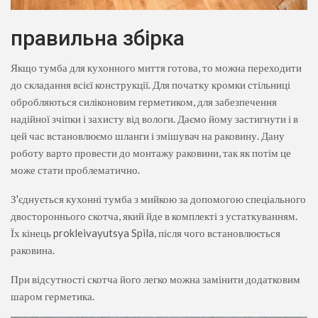
правильна збірка
Якщо тумба для кухонного миття готова, то можна переходити
до складання всієї конструкції. Для початку кромки стільниці
обробляються силіконовим герметиком, для забезпечення
надійної зчіпки і захисту від вологи. Даємо йому застигнути і в
цей час встановлюємо шланги і змішувач на раковину. Дану
роботу варто провести до монтажу раковини, так як потім це
може стати проблематично.
З'єднується кухонні тумба з мийкою за допомогою спеціального
двостороннього скотча, який йде в комплекті з устаткуванням.
Їх кінець prokleivayutsya Spila, після чого встановлюється
раковина.
При відсутності скотча його легко можна замінити додатковим
шаром герметика.