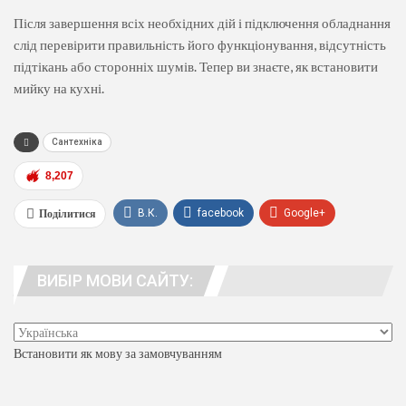
Після завершення всіх необхідних дій і підключення обладнання
слід перевірити правильність його функціонування, відсутність
підтікань або сторонніх шумів. Тепер ви знаєте, як встановити
мийку на кухні.
Сантехніка
8,207
Поділитися
В.К.
facebook
Google+
WhatsApp
Viber
телеграма
ВИБІР МОВИ САЙТУ:
люди. адреса
Встановити як мову за замовчуванням