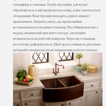
специфіки установки. Тумба під мийку для кухні
обробляється, в ній прорізається отвір, в яке і монтується
обладнання. Конструкція виходить єдиної, міцної і
практичною. Зверніть увагу, що врізні мийки
встановлюються на рівні стільниці. Постійний контакт з
водою, неминучий при митті посуду, негативно
позначається на робочій поверхні. Через це стільниця
поступово деформується. Щоб цього уникнути, ретельно
витирайте поверхню після завершення роботи з водою.