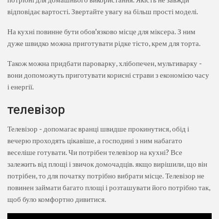
відповідає вартості. Звертайте увагу на більш прості моделі.
На кухні повинне бути обов'язково місце для міксера. З ним
дуже швидко можна приготувати рідке тісто, крем для торта.
Також можна придбати пароварку, хлібопечен, мультиварку -
вони допоможуть приготувати корисні страви з економією часу
і енергії.
телевізор
Телевізор - допомагає вранці швидше прокинутися, обід і
вечерю проходять цікавіше, а господині з ним набагато
веселіше готувати. Чи потрібен телевізор на кухні? Все
залежить від площі і звичок домочадців. якщо вирішили, що він
потрібен, то для початку потрібно вибрати місце. Телевізор не
повинен займати багато площі і розташувати його потрібно так,
щоб було комфортно дивитися.