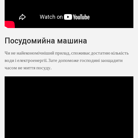
Посудомийна машина
Чи не найекономічніший прилад, споживає достатню кількість
води і електроенергії. Зате допоможе господині заощадити
часом не миття посуду.