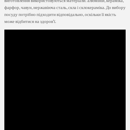
виготовлення використовуються матеріали: алюміній, кераміка,
фарфор, чавун, нержавіюча сталь, скла і склокераміка. До вибору
посуду потрібно підходити відповідально, оскільки її якість
може відбитися на здоров'ї.