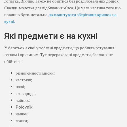
лопатка, Вінчик. Також не обійтися без розділювальних дощок,
Скалки, молотка для відбивання м'яса. Це мала частина того що
повинно бути. детально,
як влаштувати зберігання кришок на
кухні.
Які предмети є на кухні
У багатьох є свої улюблені предмети, що роблять готування
легким і приємним. Тут перераховані предмети, без яких не
обійтися:
різної ємності миски;
каструлі;
ножі;
сковорода;
чайник;
Polovnik;
чашки;
ложки;