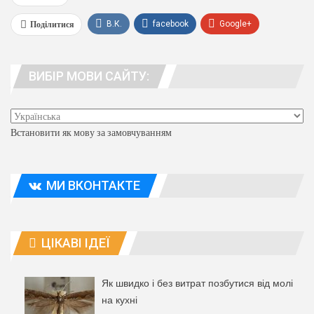
Поділитися
В.К.
facebook
Google+
WhatsApp
Viber
телеграма
ВИБІР МОВИ САЙТУ:
люди. адреса
Встановити як мову за замовчуванням
МИ ВКОНТАКТЕ
ЦІКАВІ ІДЕЇ
Як швидко і без витрат позбутися від молі
на кухні