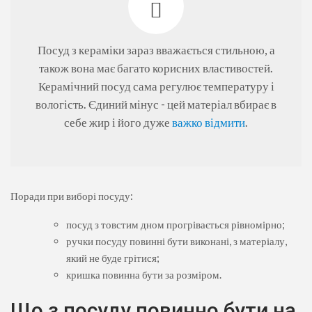
Посуд з кераміки зараз вважається стильною, а
також вона має багато корисних властивостей.
Керамічний посуд сама регулює температуру і
вологість. Єдиний мінус - цей матеріал вбирає в
себе жир і його дуже
важко відмити
.
Поради при виборі посуду:
посуд з товстим дном прогрівається рівномірно;
ручки посуду повинні бути виконані, з матеріалу,
який не буде грітися;
кришка повинна бути за розміром.
Що з посуду повинно бути на