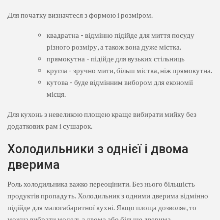
Для початку визначтеся з формою і розміром.
квадратна - відмінно підійде для миття посуду
різного розміру, а також вона дуже містка.
прямокутна - підійде для вузьких стільниць
кругла - зручно мити, більш містка, ніж прямокутна.
кутова - буде відмінним вибором для економії
місця.
Для кухонь з невеликою площею краще вибирати мийку без
додаткових рам і сушарок.
Холодильники з однієї і двома
дверима
Роль холодильника важко переоцінити. Без нього більшість
продуктів пропадуть. Холодильник з одними дверима відмінно
підійде для малогабаритної кухні. Якщо площа дозволяє, то
можна вибрати модель з двома або більше дверима.