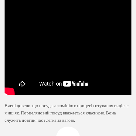
Вчені довели, що посуд з алюмінію в процесі готування виділяє
миш'як. Порцеляновий посуд вважається класикою. Вона
служить довгий час і легка за вагою.