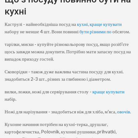
кухні
Каструлі - найнеобхідніша посуд на
кухні, краще купувати
набору не менше 4 шт. Вони повинні
бути різними по
обсягом.
тарілки, миски - купуйте різнокольорову посуд, якщо розіб'єте
щось завжди можна докупити. Потрібно мати запасну посуд на
випадок приходу гостей.
Сковорідки - також дуже важлива частина посуду для кухні.
знадобиться 2-3 шт., різних за глибиною і діаметром.
вилки, ложки, ножі для сервірування столу -
краще купувати
набір.
Ножі для нарізування - знадобиться ніж для хліба, м'яса,
овочів
.
Кухонне начиння потрібен на кухні-терка, друшлаг,
картофелечистка, Polovnik, кухонні рушники, prihvatki,