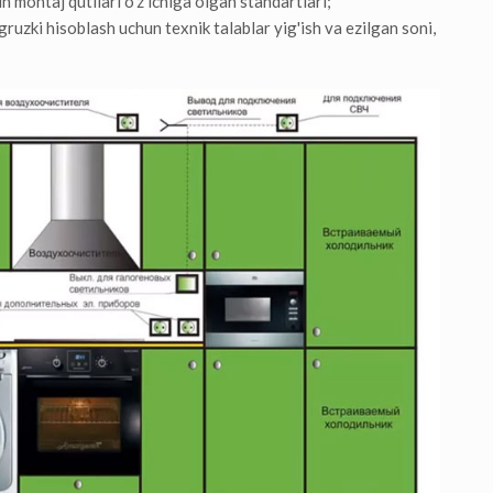
montaj qutilari o'z ichiga olgan standartlari;
uzki hisoblash uchun texnik talablar yig'ish va ezilgan soni,