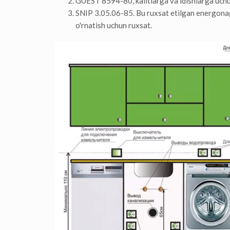
GUEST 8594-80, kalitlarga va idishlarga uchun 
SNIP 3.05.06-85. Bu ruxsat etilgan energonagr
o'rnatish uchun ruxsat.