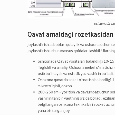
oshxonada sxe
Qavat amaldagi rozetkasidan 
joylashtirish asboblari qulaylik va oshxona uchun te
joylashtirish uchun maxsus qoidalar tashkil. Ularning
oshxonada Qavat vositalari balandligi 10-15 e
Tegishli va amaliy. Oshxona mebel o'rnatish, n
osib bo'lmaydi, va estetik yuz yashirin bo'ladi.
Oshxona qavatda soket o'rnatish balandligi 11
mikroto'lqinli, qozon.
200-250 sm - yoritish va davlumbaz uchun soke
yashiringan bir vaqtning o'zida bo'ladi. ezilga
belgilangan oshxona texnika biri socket uchun,
yana bir turgan joy.