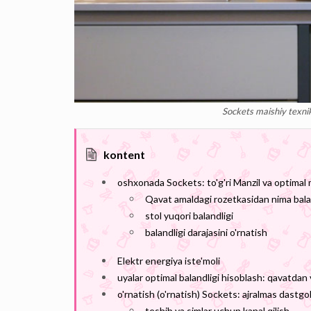
Sockets maishiy texni
kontent
oshxonada Sockets: to'g'ri Manzil va optimal 
Qavat amaldagi rozetkasidan nima bala
stol yuqori balandligi
balandligi darajasini o'rnatish
Elektr energiya iste'moli
uyalar optimal balandligi hisoblash: qavatdan 
o'rnatish (o'rnatish) Sockets: ajralmas dastg
teshib va ​​simlar uchun kanal qilish