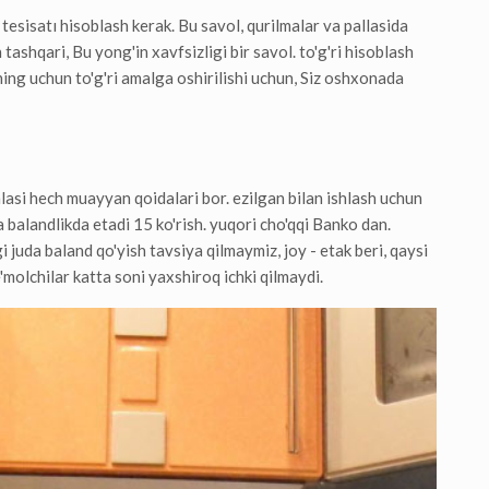
tesisatı hisoblash kerak. Bu savol, qurilmalar va pallasida
tashqari, Bu yong'in xavfsizligi bir savol. to'g'ri hisoblash
ning uchun to'g'ri amalga oshirilishi uchun, Siz oshxonada
alasi hech muayyan qoidalari bor. ezilgan bilan ishlash uchun
a balandlikda etadi 15 ko'rish. yuqori cho'qqi Banko dan.
uda baland qo'yish tavsiya qilmaymiz, joy - etak beri, qaysi
te'molchilar katta soni yaxshiroq ichki qilmaydi.