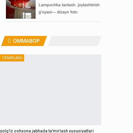
Lampochka tanlash. joylashtirish
g'oyasi— dizayn foto
OMMABOP
TA'MIRLASH
yolg'iz oshxona jabhada ta'mirlash xususiyatlari