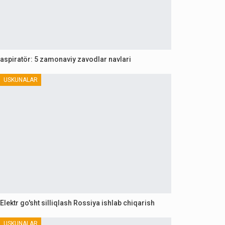
aspiratör: 5 zamonaviy zavodlar navlari
USKUNALAR
Elektr go'sht silliqlash Rossiya ishlab chiqarish
USKUNALAR