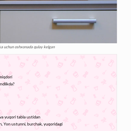
ka uchun oshxonada qulay kelgan
miqdori
ndlikda?
va yuqori tabla ustidan
oh, Yon ustunni, burchak, yuqoridagi