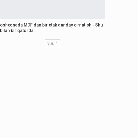
oshxonada MDF dan bir etak qanday o'rnatish - Shu
bilan bir qatorda…
YUK