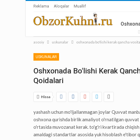
Reklama
Aloqalar
Muallif
Oshxona
asosiy
uskunalar
oshxonada bo'lishi kerak qancha vositala
Aksessua
USKUNALAR
Oshxonada Bo'lishi Kerak Qancha
Qoidalari
Hissa
yashash uchun mo'ljallanmagan joylar Quvvat manbai
oshxona qurishda birlik amaliyot o'rnatilgan quvvat 
o'rtasida muvozanat kerak. to'g'ri kvartirada chiqish
amaldagi standartlar asosida yuk hisoblash e'tibor qi