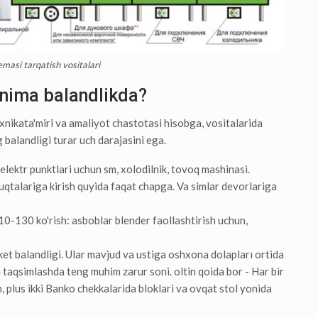
masi tarqatish vositalari
nima balandlikda?
xnikata'miri va amaliyot chastotasi hisobga, vositalarida
 balandligi turar uch darajasini ega.
lektr punktlari uchun sm, xolodilnik, tovoq mashinasi.
uqtalariga kirish quyida faqat chapga. Va simlar devorlariga
0-130 ko'rish: asboblar blender faollashtirish uchun,
t balandligi. Ular mavjud va ustiga oshxona dolapları ortida
n taqsimlashda teng muhim zarur soni. oltin qoida bor - Har bir
 plus ikki Banko chekkalarida bloklari va ovqat stol yonida