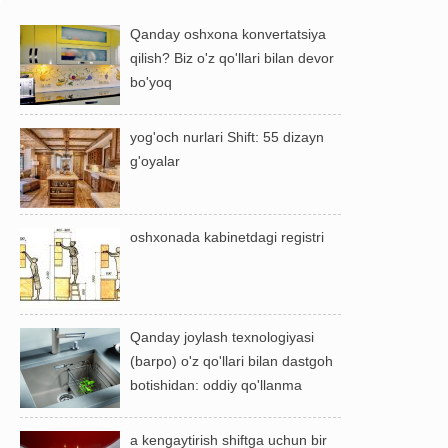
Qanday oshxona konvertatsiya
qilish? Biz o'z qo'llari bilan devor
bo'yoq
yog'och nurlari Shift: 55 dizayn
g'oyalar
oshxonada kabinetdagi registri
Qanday joylash texnologiyasi
(barpo) o'z qo'llari bilan dastgoh
botishidan: oddiy qo'llanma
a kengaytirish shiftga uchun bir