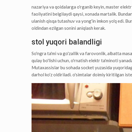
nazariya va qoidalarga o'rganib keyin, master elektr 
faoliyatini belgilaydi qaysi, xonada martalik. Bundan 
ulanish qisqa tutashuv va yong'in imkon yo'q edi. Bu
oldindan ezilgan sonini aniqlash kerak.
stol yuqori balandligi
So'ngra ta'mi va go'zallik va farovonlik, albatta mas
qulay bo'lishi uchun, o'rnatish elektr ta'minoti yanad
Mutaxassislar bu sohada socket yuzasida yuqoridagi j
darhol ko'z oldiriladi. o'simtalar doimiy kiritilgan is