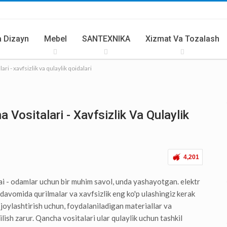
 Dizayn
Mebel
SANTEXNIKA
Xizmat Va Tozalash
ri - xavfsizlik va qulaylik qoidalari
rlar Va Butlovchilar
Yozgi Oshxona
 Vositalari - Xavfsizlik Va Qulaylik
4,201
 - odamlar uchun bir muhim savol, unda yashayotgan. elektr
davomida qurilmalar va xavfsizlik eng ko'p ulashingiz kerak
 joylashtirish uchun, foydalaniladigan materiallar va
lish zarur. Qancha vositalari ular qulaylik uchun tashkil