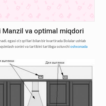
i Manzil va optimal miqdori
di. egasi o'z qo'llari bilan bir kvartirada Bolalar ushlab
aqsimlash sonini va tartibini tartibga soluvchi
oshxonada