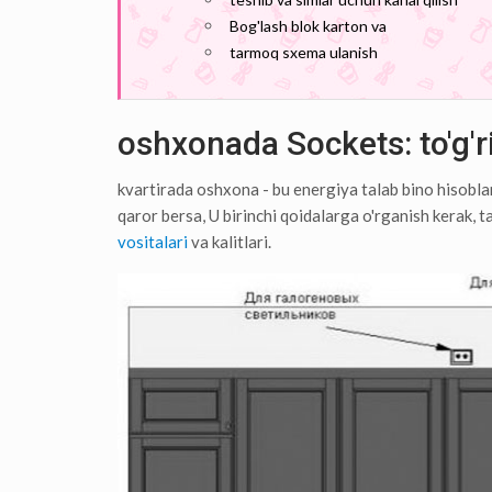
Bog'lash blok karton va
tarmoq sxema ulanish
oshxonada Sockets: to'g'r
kvartirada oshxona - bu energiya talab bino hisoblana
qaror bersa, U birinchi qoidalarga o'rganish kerak, t
vositalari
va kalitlari.