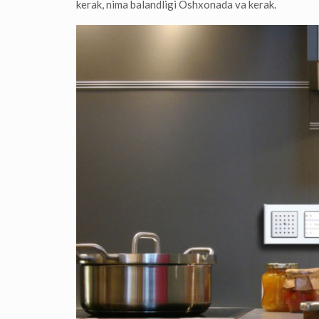
kerak, nima balandligi Oshxonada va kerak.