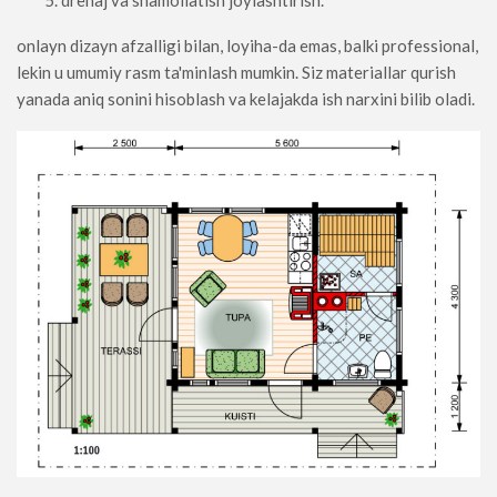
drenaj va shamollatish joylashtirish.
onlayn dizayn afzalligi bilan, loyiha-da emas, balki professional,
lekin u umumiy rasm ta'minlash mumkin. Siz materiallar qurish
yanada aniq sonini hisoblash va kelajakda ish narxini bilib oladi.