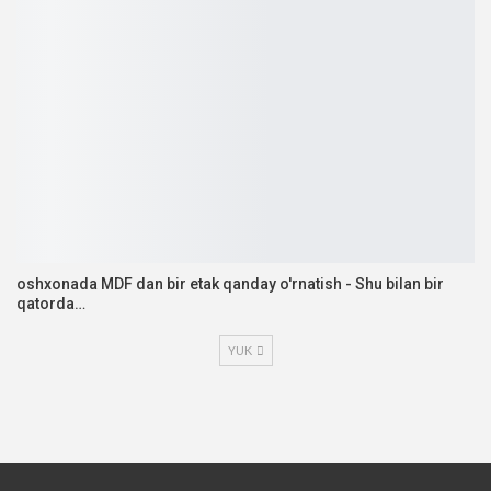
oshxonada MDF dan bir etak qanday o'rnatish - Shu bilan bir
qatorda…
YUK