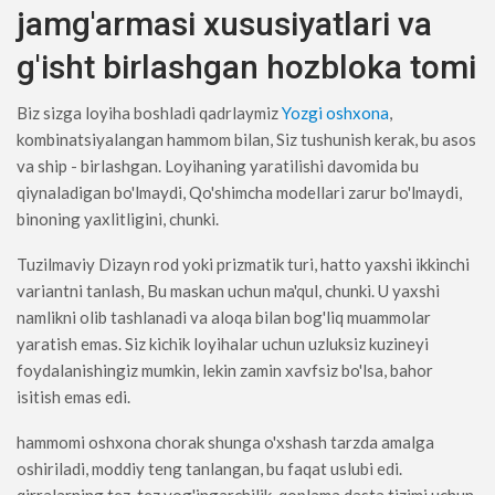
jamg'armasi xususiyatlari va
g'isht birlashgan hozbloka tomi
Biz sizga loyiha boshladi qadrlaymiz
Yozgi oshxona
,
kombinatsiyalangan hammom bilan, Siz tushunish kerak, bu asos
va ship - birlashgan. Loyihaning yaratilishi davomida bu
qiynaladigan bo'lmaydi, Qo'shimcha modellari zarur bo'lmaydi,
binoning yaxlitligini, chunki.
Tuzilmaviy Dizayn rod yoki prizmatik turi, hatto yaxshi ikkinchi
variantni tanlash, Bu maskan uchun ma'qul, chunki. U yaxshi
namlikni olib tashlanadi va aloqa bilan bog'liq muammolar
yaratish emas. Siz kichik loyihalar uchun uzluksiz kuzineyi
foydalanishingiz mumkin, lekin zamin xavfsiz bo'lsa, bahor
isitish emas edi.
hammomi oshxona chorak shunga o'xshash tarzda amalga
oshiriladi, moddiy teng tanlangan, bu faqat uslubi edi.