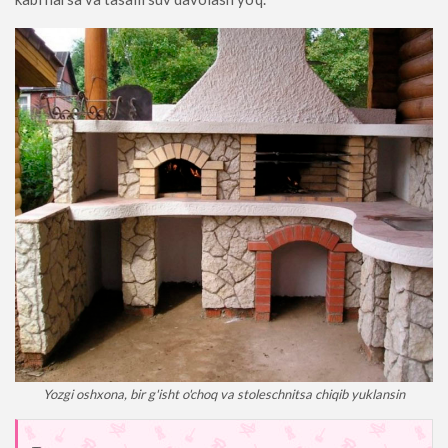
Yozgi oshxona, bir g'isht o'choq va stoleschnitsa chiqib yuklansin