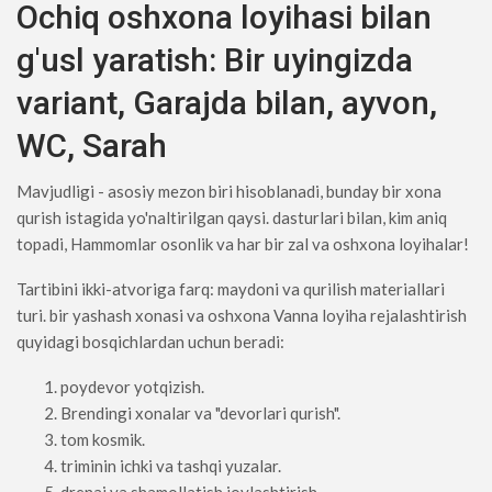
Ochiq oshxona loyihasi bilan
g'usl yaratish: Bir uyingizda
variant, Garajda bilan, ayvon,
WC, Sarah
Mavjudligi - asosiy mezon biri hisoblanadi, bunday bir xona
qurish istagida yo'naltirilgan qaysi. dasturlari bilan, kim aniq
topadi, Hammomlar osonlik va har bir zal va oshxona loyihalar!
Tartibini ikki-atvoriga farq: maydoni va qurilish materiallari
turi. bir yashash xonasi va oshxona Vanna loyiha rejalashtirish
quyidagi bosqichlardan uchun beradi:
poydevor yotqizish.
Brendingi xonalar va "devorlari qurish".
tom kosmik.
triminin ichki va tashqi yuzalar.