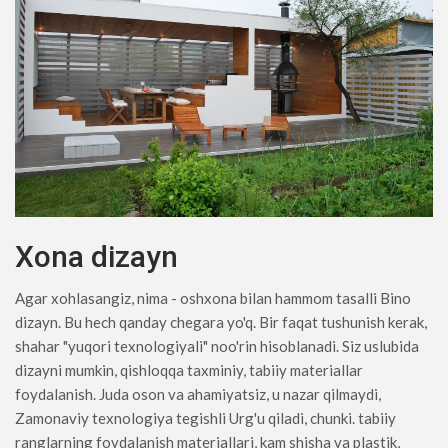
Xona dizayn
Agar xohlasangiz, nima - oshxona bilan hammom tasalli Bino
dizayn. Bu hech qanday chegara yo'q. Bir faqat tushunish kerak,
shahar "yuqori texnologiyali" noo'rin hisoblanadi. Siz uslubida
dizayni mumkin, qishloqqa taxminiy, tabiiy materiallar
foydalanish. Juda oson va ahamiyatsiz, u nazar qilmaydi,
Zamonaviy texnologiya tegishli Urg'u qiladi, chunki. tabiiy
ranglarning foydalanish materiallari, kam shisha va plastik,