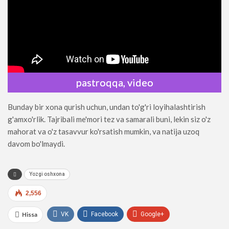
pastroqqa, video
Bunday bir xona qurish uchun, undan to'g'ri loyihalashtirish
g'amxo'rlik. Tajribali me'mori tez va samarali buni, lekin siz o'z
mahorat va o'z tasavvur ko'rsatish mumkin, va natija uzoq
davom bo'lmaydi.
Yozgi oshxona
2,556
Hissa
VK
Facebook
Google+