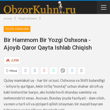
asosiy
Yozgi oshxona
YOZGI OSHXONA
Bir Hammom Bir Yozgi Oshxona -
Ajoyib Qaror Qayta Ishlab Chiqish
2,556
Hissa
Qulay mamlakat uy - har bir orzusi. Oshxona va Shift balandligi
- ixtiyoriy qurilgan, lekin to'liq "montaj" uchun shahar atrofi uy
kabi inshootlar barpo, aks holda hovli shunday samimiy va
mehmondo'st emas. Asosan, Bunday joyda faoliyati - dam olish,
va men u turli xil va qiziqarli qilish istayman. bir mazali bayram
kabi narsa va tasalli suv davolash yo'q.