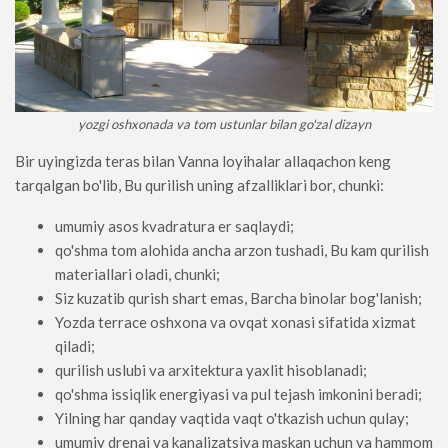
yozgi oshxonada va tom ustunlar bilan go'zal dizayn
Bir uyingizda teras bilan Vanna loyihalar allaqachon keng
tarqalgan bo'lib, Bu qurilish uning afzalliklari bor, chunki:
umumiy asos kvadratura er saqlaydi;
qo'shma tom alohida ancha arzon tushadi, Bu kam qurilish
materiallari oladi, chunki;
Siz kuzatib qurish shart emas, Barcha binolar bog'lanish;
Yozda terrace oshxona va ovqat xonasi sifatida xizmat
qiladi;
qurilish uslubi va arxitektura yaxlit hisoblanadi;
qo'shma issiqlik energiyasi va pul tejash imkonini beradi;
Yilning har qanday vaqtida vaqt o'tkazish uchun qulay;
umumiy drenaj va kanalizatsiya maskan uchun va hammom