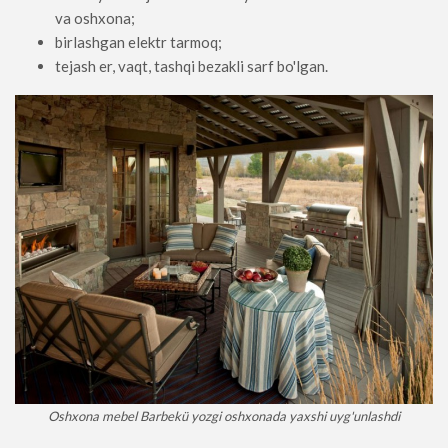
va oshxona;
birlashgan elektr tarmoq;
tejash er, vaqt, tashqi bezakli sarf bo'lgan.
Oshxona mebel Barbekü yozgi oshxonada yaxshi uyg'unlashdi