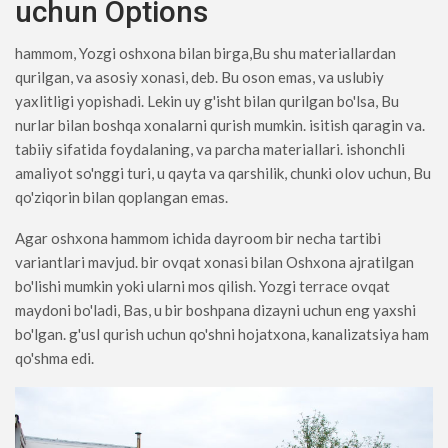
uchun Options
hammom, Yozgi oshxona bilan birga,Bu shu materiallardan
qurilgan, va asosiy xonasi, deb. Bu oson emas, va uslubiy
yaxlitligi yopishadi. Lekin uy g'isht bilan qurilgan bo'lsa, Bu
nurlar bilan boshqa xonalarni qurish mumkin. isitish qaragin va.
tabiiy sifatida foydalaning, va parcha materiallari. ishonchli
amaliyot so'nggi turi, u qayta va qarshilik, chunki olov uchun, Bu
qo'ziqorin bilan qoplangan emas.
Agar oshxona hammom ichida dayroom bir necha tartibi
variantlari mavjud. bir ovqat xonasi bilan Oshxona ajratilgan
bo'lishi mumkin yoki ularni mos qilish. Yozgi terrace ovqat
maydoni bo'ladi, Bas, u bir boshpana dizayni uchun eng yaxshi
bo'lgan. g'usl qurish uchun qo'shni hojatxona, kanalizatsiya ham
qo'shma edi.