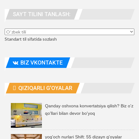
WhatsApp
UTube
telegramma
SAYT TILINI TANLASH:
odamlar. manzil
Standart til sifatida sozlash
BIZ VKONTAKTE
QIZIQARLI G'OYALAR
Qanday oshxona konvertatsiya qilish? Biz o'z
qo'llari bilan devor bo'yoq
yog'och nurlari Shift: 55 dizayn g'oyalar