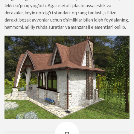
lekin ko'proq yog'och. Agar metall-plastmassa eshik va
derazalar, keyin noto'g'ri standart oq rang tanlash, stilize
daraxt. bezak ayvonlar uchun o'simliklar bilan idish foydalaning.
hammomi, milliy ruhda suratlar va manzarali elementlari osilib.