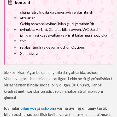
kontent
shahar atrofi joylarda zamonaviy rejalashtirish
afzalliklari
Ochiq oshxona loyihasi bilan g'usl yaratish: Bir
uyingizda variant, Garajda bilan, ayvon, WC, Sarah
jamg'armasi xususiyatlari va g'isht birlashgan hozbloka
tomi
rejalashtirish va devorlar uchun Options
Xona dizayn
biz ko'nikkan, Agar bu qadimiy oila dargohlarida, oshxona,
Vanna va garaj bir-biridan ajratilgan. Lekin hozirgi yo'nalishlari
birlashtirgan binolar moda joriy qilgan. Bu Chunki, Har bir
kvadrat metr xaridor turadi, deb bir shahar atrofi maydoni
qimmat.
loyihalar
bilan yozgi oshxona
vanna
uyning umumiy tartibi
bilan boshlanadi.
qurilish loyiha yaratish - arzon emas xizmati,