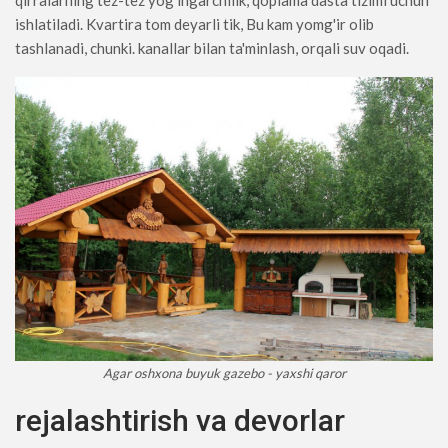
qirralarning tez-tez yog'ingarchilik, qoplama dasta tizimi uchun
ishlatiladi. Kvartira tom deyarli tik, Bu kam yomg'ir olib
tashlanadi, chunki. kanallar bilan ta'minlash, orqali suv oqadi.
Agar oshxona buyuk gazebo - yaxshi qaror
rejalashtirish va devorlar