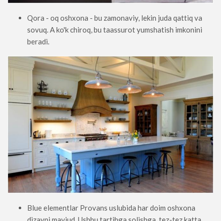
Qora - oq oshxona - bu zamonaviy, lekin juda qattiq va
sovuq. A ko'k chiroq, bu taassurot yumshatish imkonini
beradi.
Blue elementlar Provans uslubida har doim oshxona
dizayni mavjud. Ushbu tartibga solishga, tez-tez katta