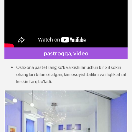
pastroqqa, video
Oshxona pastel rang ko'k va kishilar uchun bir xil sokin
ohanglari bilan o'ralgan, kim osoyishtalikni va iliqlik afzal
keskin farq bo'ladi.