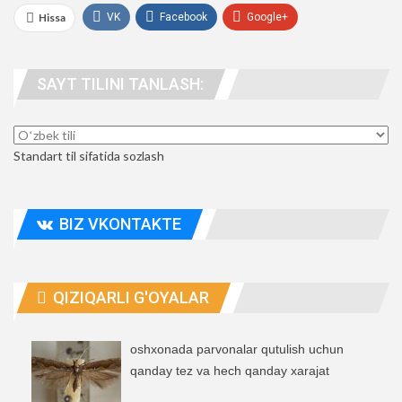
Hissa
VK
Facebook
Google+
WhatsApp
UTube
telegramma
SAYT TILINI TANLASH:
odamlar. manzil
Standart til sifatida sozlash
BIZ VKONTAKTE
QIZIQARLI G'OYALAR
oshxonada parvonalar qutulish uchun
qanday tez va hech qanday xarajat