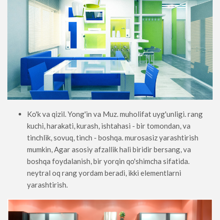
Ko'k va qizil. Yong'in va Muz. muholifat uyg'unligi. rang
kuchi, harakati, kurash, ishtahasi - bir tomondan, va
tinchlik, sovuq, tinch - boshqa. murosasiz yarashtirish
mumkin, Agar asosiy afzallik hali biridir bersang, va
boshqa foydalanish, bir yorqin qo'shimcha sifatida.
neytral oq rang yordam beradi, ikki elementlarni
yarashtirish.