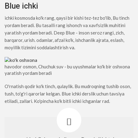
Blue ichki
ichki kosmosda ko'k rang, qaysi bir kishi tez-tez bo'lib, Bu tinch
yordam beradi. Bu tasalli rang ishonch va xavfsizlik muhitini
yaratish yordam beradi. Deep Blue - inson seroz rangi, zich,
barqaror, urish. odamlar, afzal ko'k, ishchanlik ajrata, eslash,
moyillik tizimini soddalashtirish va.
havodor osmon, Chuchuk suv - bu uyushmalar ko'k bir oshxona
yaratish yordam beradi
O'rnatish qodir ko'k tinch, qulaylik. Bu mudroqning tushib oson,
tush, to'g'ri qarorlar kelgan. Blue ichki derslik uchun tavsiya
etiladi, zallari. Ko'pincha ko'k bitli ichki ichganlar rad.