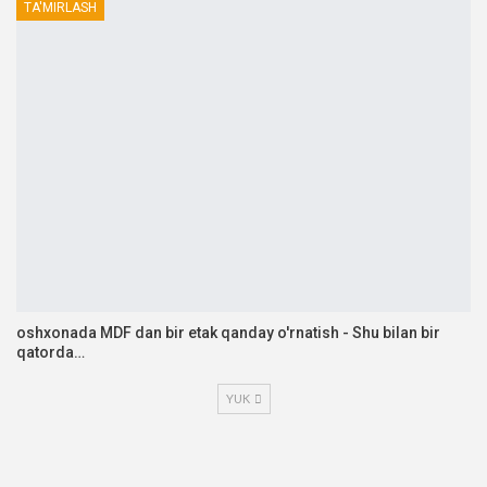
TA'MIRLASH
oshxonada MDF dan bir etak qanday o'rnatish - Shu bilan bir
qatorda…
YUK