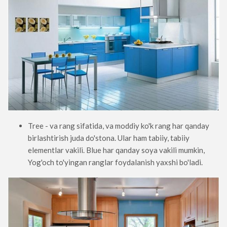
Tree - va rang sifatida, va moddiy ko'k rang har qanday
birlashtirish juda do'stona. Ular ham tabiiy, tabiiy
elementlar vakili. Blue har qanday soya vakili mumkin,
Yog'och to'yingan ranglar foydalanish yaxshi bo'ladi.