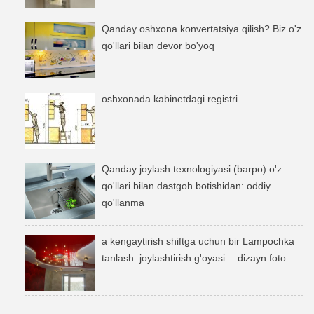
Qanday oshxona konvertatsiya qilish? Biz o'z
qo'llari bilan devor bo'yoq
oshxonada kabinetdagi registri
Qanday joylash texnologiyasi (barpo) o'z
qo'llari bilan dastgoh botishidan: oddiy
qo'llanma
a kengaytirish shiftga uchun bir Lampochka
tanlash. joylashtirish g'oyasi— dizayn foto