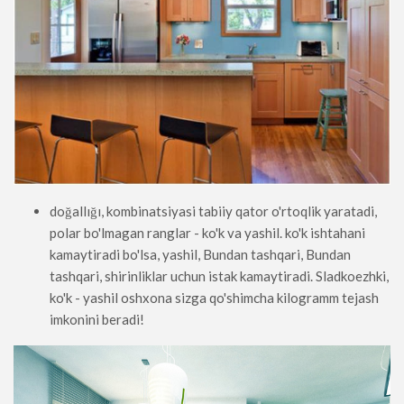
doğallığı, kombinatsiyasi tabiiy qator o'rtoqlik yaratadi,
polar bo'lmagan ranglar - ko'k va yashil. ko'k ishtahani
kamaytiradi bo'lsa, yashil, Bundan tashqari, Bundan
tashqari, shirinliklar uchun istak kamaytiradi. Sladkoezhki,
ko'k - yashil oshxona sizga qo'shimcha kilogramm tejash
imkonini beradi!