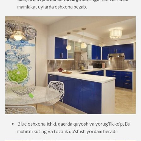
mamlakat uylarda oshxona bezab.
Blue oshxona ichki, qaerda quyosh va yorug'lik ko'p, Bu
muhitni kuting va tozalik qo'shish yordam beradi.