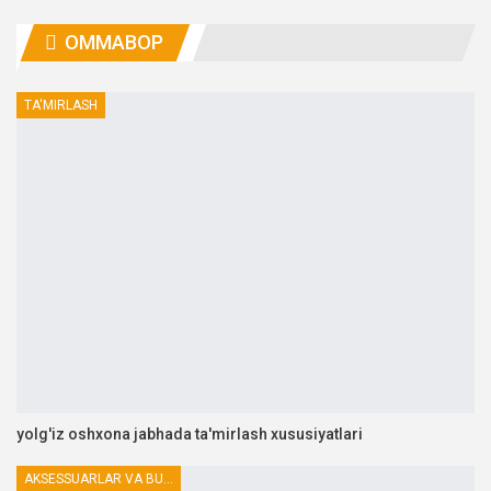
OMMABOP
TA'MIRLASH
yolg'iz oshxona jabhada ta'mirlash xususiyatlari
AKSESSUARLAR VA BUTLOVCHILAR