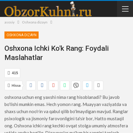
asosiy
Oshxona dizayn
OSHXONA DIZAYN
Oshxona Ichki Ko'k Rang: Foydali
Maslahatlar
415
Hissa
oshxona uchun eng yaxshi nima rang hisoblanadi? Bu javob
bo'lishi mumkin emas. Hech yomon rang. Muayyan vaziyatda va
shaxs uchun noo'rin va qabul qilib bo'lmaydigan mavjud. Ranglar
psixologik va jismoniy farovonligini ta'sir bor, Hatto mustaqil
ong. Oshxona ichki rang kechki ovqat stolga umumiy atmosfera
ustida ancha bog'liq. Dizaynerlar ma'lum bir rangini tanlash