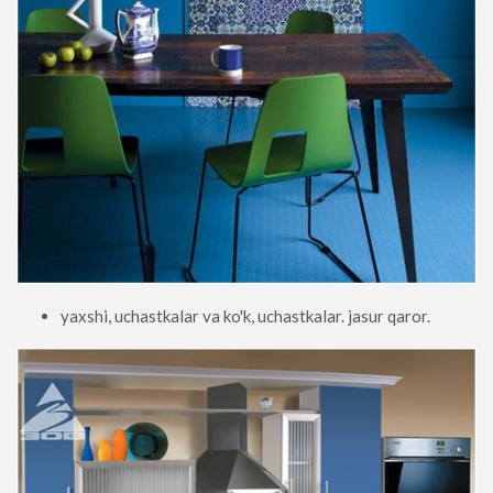
yaxshi, uchastkalar va ko'k, uchastkalar. jasur qaror.