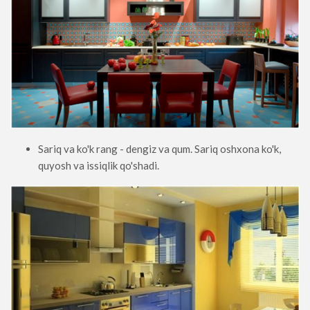
Sariq va ko'k rang - dengiz va qum. Sariq oshxona ko'k,
quyosh va issiqlik qo'shadi.