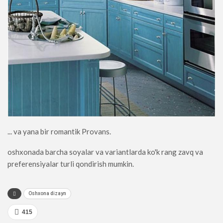
... va yana bir romantik Provans.
oshxonada barcha soyalar va variantlarda ko'k rang zavq va
preferensiyalar turli qondirish mumkin.
Oshxona dizayn
415