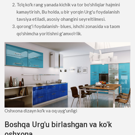
To'q ko'k rang yanada kichik va tor bo'shliqlar hajmini
kamaytirish, Bu holda, u bir yorqin Urg'u foydalanish
tavsiya etiladi, asosiy ohangini seyreltilmesi.
qorong'i foydalanish- blues, ishchi zonasida va taom
qo'shimcha yoritishni g'amxo'rlik.
Oshxona dizayn ko'k va oq uyg'unligi
Boshqa Urg'u birlashgan va ko'k
oshxona