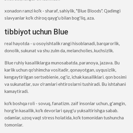
xonadon ramzi ko'k - sharaf, sahiylik, "Blue Bloods". Qadimgi
slavyanlar ko'k chiroq qayg'u bilan bog'liq, aza.
tibbiyot uchun Blue
real hayotda - u osoyishtalik rangi hisoblanadi, barqarorlik,
donolik, sukunat va shu zulm da, melancholies, kuchsizlik.
Blue ruhiy kasalliklarga munosabatda, paranoya, jazava. Bu
karlik uchun qo'shimcha vositadir, qonayotgan, uyqusizlik,
kengaytirilgan sertsebienie, og'iz, ichak kasalliklari. qon bosimi
va sukunatlar, suv o'ramlari ehtiroslarni tushiradi. Bu ishtahani
kamaytiradi.
ko'k boshqa roli - sovuq, fanatizm. zaif insonlar uchun, g'amgin,
horg'in kasallik, ko'k devorlari qayg'u yuksaltirishga sabab.
odamlar, uzoq vaqt stress holatida, ko'k tomonidan tushuncha
tomonlar.