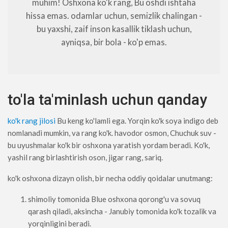
muhim! Oshxona ko'k rang, Bu oshdi ishtaha
hissa emas. odamlar uchun, semizlik chalingan -
bu yaxshi, zaif inson kasallik tiklash uchun,
ayniqsa, bir bola - ko'p emas.
to'la ta'minlash uchun qanday
ko'k rang jilosi
Bu keng ko'lamli ega. Yorqin ko'k soya indigo deb
nomlanadi mumkin, va rang ko'k. havodor osmon, Chuchuk suv -
bu uyushmalar ko'k bir oshxona yaratish yordam beradi. Ko'k,
yashil rang birlashtirish oson, jigar rang, sariq.
ko'k oshxona dizayn olish, bir necha oddiy qoidalar unutmang:
shimoliy tomonida Blue oshxona qorong'u va sovuq
qarash qiladi, aksincha - Janubiy tomonida ko'k tozalik va
yorqinligini beradi.