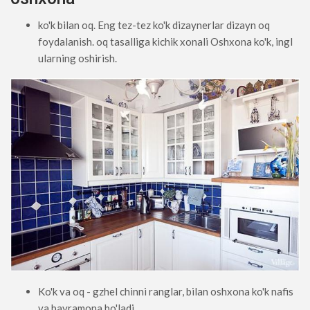
ko'k bilan oq. Eng tez-tez ko'k dizaynerlar dizayn oq
foydalanish. oq tasalliga kichik xonali Oshxona ko'k, ingl
ularning oshirish.
Ko'k va oq - gzhel chinni ranglar, bilan oshxona ko'k nafis
va bayramona bo'ladi.