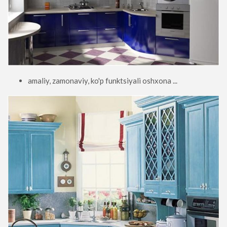
amaliy, zamonaviy, ko'p funktsiyali oshxona ...