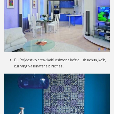
Bu Rojdestvo ertak kabi oshxona ko'z qilish uchun, ko'k,
kul rang va binafsha birikmasi.