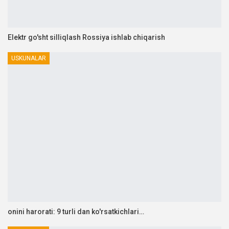
Elektr go'sht silliqlash Rossiya ishlab chiqarish
USKUNALAR
onini harorati: 9 turli dan ko'rsatkichlari…