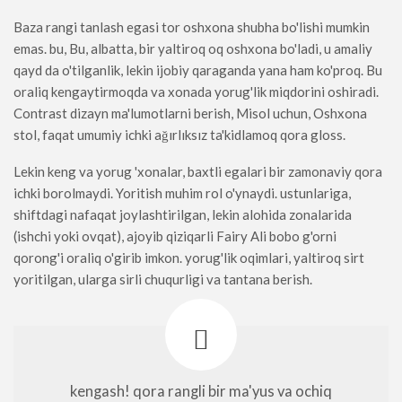
Baza rangi tanlash egasi tor oshxona shubha bo'lishi mumkin
emas. bu, Bu, albatta, bir yaltiroq oq oshxona bo'ladi, u amaliy
qayd da o'tilganlik, lekin ijobiy qaraganda yana ham ko'proq. Bu
oraliq kengaytirmoqda va xonada yorug'lik miqdorini oshiradi.
Contrast dizayn ma'lumotlarni berish, Misol uchun, Oshxona
stol, faqat umumiy ichki ağırlıksız ta'kidlamoq qora gloss.
Lekin keng va yorug 'xonalar, baxtli egalari bir zamonaviy qora
ichki borolmaydi. Yoritish muhim rol o'ynaydi. ustunlariga,
shiftdagi nafaqat joylashtirilgan, lekin alohida zonalarida
(ishchi yoki ovqat), ajoyib qiziqarli Fairy Ali bobo g'orni
qorong'i oraliq o'girib imkon. yorug'lik oqimlari, yaltiroq sirt
yoritilgan, ularga sirli chuqurligi va tantana berish.
kengash! qora rangli bir ma'yus va ochiq