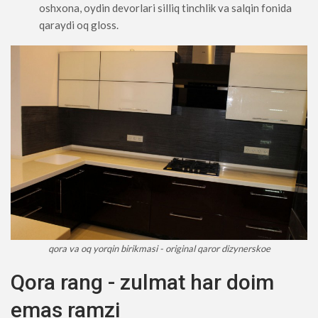
oshxona, oydin devorlari silliq tinchlik va salqin fonida
qaraydi oq gloss.
qora va oq yorqin birikmasi - original qaror dizynerskoe
Qora rang - zulmat har doim
emas ramzi