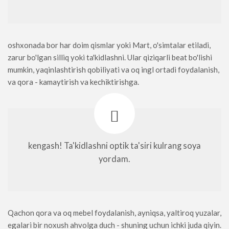
oshxonada bor har doim qismlar yoki Mart, o'simtalar etiladi,
zarur bo'lgan silliq yoki ta'kidlashni. Ular qiziqarli beat bo'lishi
mumkin, yaqinlashtirish qobiliyati va oq ingl ortadi foydalanish,
va qora - kamaytirish va kechiktirishga.
kengash! Ta'kidlashni optik ta'siri kulrang soya
yordam.
Qachon qora va oq mebel foydalanish, ayniqsa, yaltiroq yuzalar,
egalari bir noxush ahvolga duch - shuning uchun ichki juda qiyin.