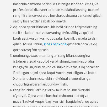
nashrida oshxona berish, o'z kuchiga ishonadi emas, va
professional dizaynerlar bilan maslahatlashing. muhim!
rangli Balance-qora oq burchak oshxona barkamol qiladi,
salbiy hissiyotlar sabab bo'lmaydi.
oq-qora qaror binolarni birinchi o'rinda to'qimalarning
turli xil keladi, nur va soyaning o'yin. silliq va qo'pol
kontrasti, yorqin va mot yuzalar kosmik yanada ta'sirli
qilish. Misol uchun,
gloss oshxona
qiziqarli qora va oq
qora suvoq fon qarash.
unutmang, yaxshi tanlangan rang bilan, osongina
istalgan vizual xayolot yaratishingiz mumkin. oraliq
kengaytirish, buni devor va ship bir vaznsiz oq beraman.
Berkitgan hajmi qora faqat yaxshi yoritilgan va katta
Xonalar uchun mos, lekin individual elementlariga
chuqurligini beraman, bunday nishi.
ranglar ichki ularning idrok muhim rol nur skriptni
o'ynaydi. Qora va oq burchak oshxona iliqroq va
muvaffaqiyat yuqoridagi yoritish haqida ko'proq qulay
ko'rinadi. Shimoliy Chiroqlar LED porlamoq yonib bilan