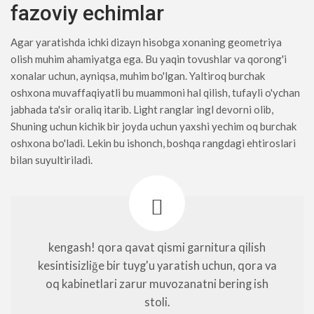
fazoviy echimlar
Agar yaratishda ichki dizayn hisobga xonaning geometriya
olish muhim ahamiyatga ega. Bu yaqin tovushlar va qorong'i
xonalar uchun, ayniqsa, muhim bo'lgan. Yaltiroq burchak
oshxona muvaffaqiyatli bu muammoni hal qilish, tufayli o'ychan
jabhada ta'sir oraliq itarib. Light ranglar ingl devorni olib,
Shuning uchun kichik bir joyda uchun yaxshi yechim oq burchak
oshxona bo'ladi. Lekin bu ishonch, boshqa rangdagi ehtiroslari
bilan suyultiriladi.
kengash! qora qavat qismi garnitura qilish
kesintisizliğe bir tuyg'u yaratish uchun, qora va
oq kabinetlari zarur muvozanatni bering ish
stoli.