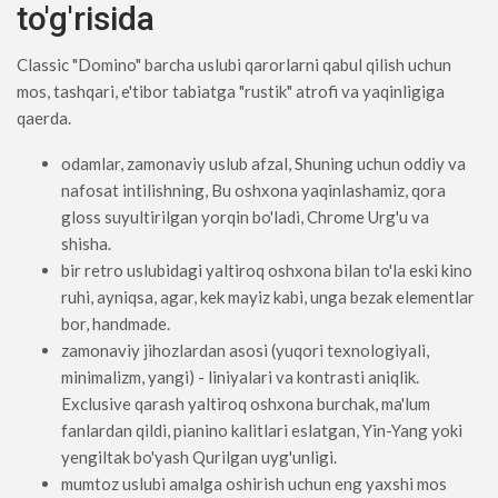
to'g'risida
Classic "Domino" barcha uslubi qarorlarni qabul qilish uchun
mos, tashqari, e'tibor tabiatga "rustik" atrofi va yaqinligiga
qaerda.
odamlar, zamonaviy uslub afzal, Shuning uchun oddiy va
nafosat intilishning, Bu oshxona yaqinlashamiz, qora
gloss suyultirilgan yorqin bo'ladi, Chrome Urg'u va
shisha.
bir retro uslubidagi yaltiroq oshxona bilan to'la eski kino
ruhi, ayniqsa, agar, kek mayiz kabi, unga bezak elementlar
bor, handmade.
zamonaviy jihozlardan asosi (yuqori texnologiyali,
minimalizm, yangi) - liniyalari va kontrasti aniqlik.
Exclusive qarash yaltiroq oshxona burchak, ma'lum
fanlardan qildi, pianino kalitlari eslatgan, Yin-Yang yoki
yengiltak bo'yash Qurilgan uyg'unligi.
mumtoz uslubi amalga oshirish uchun eng yaxshi mos