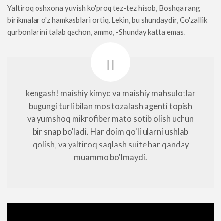
Yaltiroq oshxona yuvish ko'proq tez-tez hisob, Boshqa rang
birikmalar o'z hamkasblari ortiq. Lekin, bu shundaydir, Go'zallik
qurbonlarini talab qachon, ammo, -Shunday katta emas.
kengash! maishiy kimyo va maishiy mahsulotlar
bugungi turli bilan mos tozalash agenti topish
va yumshoq mikrofiber mato sotib olish uchun
bir snap bo'ladi. Har doim qo'li ularni ushlab
qolish, va yaltiroq saqlash suite har qanday
muammo bo'lmaydi.