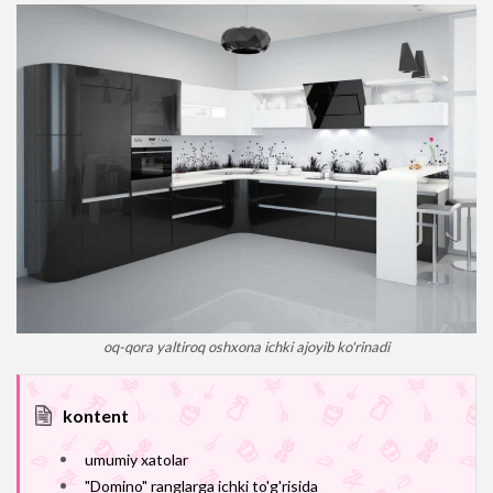
oq-qora yaltiroq oshxona ichki ajoyib ko'rinadi
kontent
umumiy xatolar
"Domino" ranglarga ichki to'g'risida