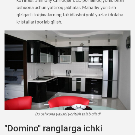
oshxona uchun yaltiroq jabhalar. Mahalliy yoritish
qiziqarli to'qimalarning ta'kidlashni yoki yuzlari dolaba
kristallari porlab qilish.
Bu oshxona yaxshi yoritish talab qiladi
"Domino" ranglarga ichki