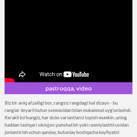
pastroqqa, video
Biz bir aniq afzalligi bor, rangsiz rangdagi hal dizayn - bu
ranglar deyarli butun sxemasidan bilan mukammal uyg'unlashdi.
Kerakli bo'lsangiz, har doim variantlarni topish mumkin, uning
haddan tashqari sıkılığını yumshatish yoki rasmiylashtiruvidan
jonlantirish uchun qanday, butunlay boshqacha kayfiyatni