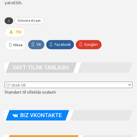
yaratish.
Oshxona dizayn
792
Hissa
VK
Facebook
Google+
WhatsApp
UTube
telegramma
SAYT TILINI TANLASH:
odamlar. manzil
Standart til sifatida sozlash
BIZ VKONTAKTE