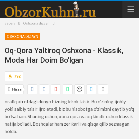
asosiy
Oshxona dizayn
OSHXONA DIZAYN
Oq-Qora Yaltiroq Oshxona - Klassik,
Moda Har Doim Bo'lgan
792
Hissa
oraliq atrofdagi dunyo bizning idrok ta'sir. Bu o'zining ijobiy
yoki salbiy ta'sir ijro etadi, biz bu hisobotga o'zimizni qaytib yo'q
bo'lsa ham. Shuning uchun, xona qora va oq kimdir uchun klassik
natija bo'ladi, Boshqalar ham zerikarli va qisqa qilib sezmagan
holda.