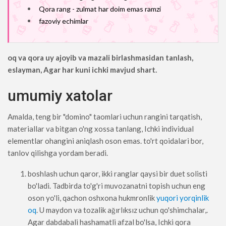
Qora rang - zulmat har doim emas ramzi
fazoviy echimlar
oq va qora uy ajoyib va ​​mazali birlashmasidan tanlash,
eslayman, Agar har kuni ichki mavjud shart.
umumiy xatolar
Amalda, teng bir "domino" taomlari uchun rangini tarqatish,
materiallar va bitgan o'ng xossa tanlang, Ichki individual
elementlar ohangini aniqlash oson emas. to'rt qoidalari bor,
tanlov qilishga yordam beradi.
boshlash uchun qaror, ikki ranglar qaysi bir duet solisti
bo'ladi. Tadbirda to'g'ri muvozanatni topish uchun eng
oson yo'li, qachon oshxona hukmronlik
yuqori yorqinlik
oq
. U maydon va tozalik ağırlıksız uchun qo'shimchalar,.
Agar dabdabali hashamatli afzal bo'lsa, Ichki qora