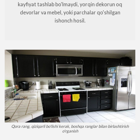
kayfiyat tashlab bo'lmaydi, yorqin dekorun oq
devorlar va mebel, yoki parchalar qo'shilgan
ishonch hosil.
Qora rang, qiziqarli bo'lishi kerak, boshqa ranglar bilan birlashtirish
o'rganish