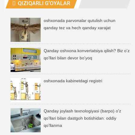
QIZIQARLI G'OYALAR
oshxonada parvonalar qutulish uchun
qanday tez va hech qanday xarajat
Qanday oshxona konvertatsiya qilish? Biz o'z
qo'llari bilan devor bo'yoq
oshxonada kabinetdagi registri
Qanday joylash texnologiyasi (barpo) o'z
qo'llari bilan dastgoh botishidan: oddiy
qo'llanma