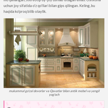
uchun joy sifatida o'z qo'llari bilan gips qilingan. Keling, bu
haqida ko'proq bilib olaylik.
mukammal go'zal devorlar va Qavatlar bilan antik mebel va yengil
yog'och