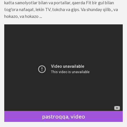
katta samolyotlar bilan va portallar, qaerda Fit bir gul bilan
tog'ora nafaqat, lekin TV, tokcha va gips. Va shunday qilib,, va
hokazo, va hokazo ...
pastroqqa, video