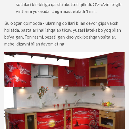
sochlari bir-biriga qarshi abutted qilindi. O'z-o'zini tegib
vintlarni yuzasida ichiga mast etiladi 1 mm.
Bu o'tgan qolmoqda - ularning qo'llari bilan devor gips yaxshi
holatda. pastalari hal ishqalab tikuv, yuzasi lateks bo'yoq bilan
bo'yalgan, Fon rasmi, bezatilgan kino yoki boshqa vositalar.
mebel dizayni bilan davom eting.