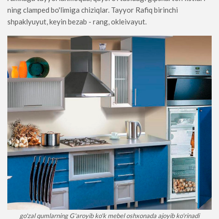
ning clamped bo'limiga chiziqlar. Tayyor Rafiq birinchi
shpaklyuyut, keyin bezab - rang, okleivayut.
go'zal qumlarning G'aroyib ko'k mebel oshxonada ajoyib ko'rinadi