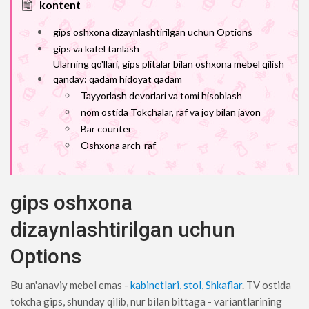
kontent
gips oshxona dizaynlashtirilgan uchun Options
gips va kafel tanlash
Ularning qo'llari, gips plitalar bilan oshxona mebel qilish
qanday: qadam hidoyat qadam
Tayyorlash devorlari va tomi hisoblash
nom ostida Tokchalar, raf va joy bilan javon
Bar counter
Oshxona arch-raf-
gips oshxona
dizaynlashtirilgan uchun
Options
Bu an'anaviy mebel emas -
kabinetlari, stol, Shkaflar
. TV ostida
tokcha gips, shunday qilib, nur bilan bittaga - variantlarining