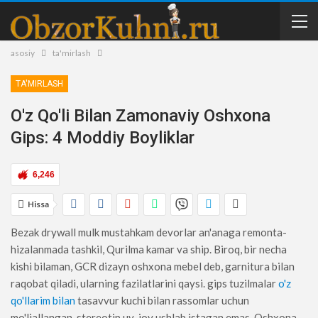
asosiy
ta'mirlash
TA'MIRLASH
O'z Qo'li Bilan Zamonaviy Oshxona
Gips: 4 Moddiy Boyliklar
6,246
Hissa
Bezak drywall mulk mustahkam devorlar an'anaga remonta-
hizalanmada tashkil, Qurilma kamar va ship. Biroq, bir necha
kishi bilaman, GCR dizayn oshxona mebel deb, garnitura bilan
raqobat qiladi, ularning fazilatlarini qaysi. gips tuzilmalar
o'z
qo'llarim bilan
tasavvur kuchi bilan rassomlar uchun
mo'ljallangan, stereotip uy-joy ushlab istagan emas. Oshxona