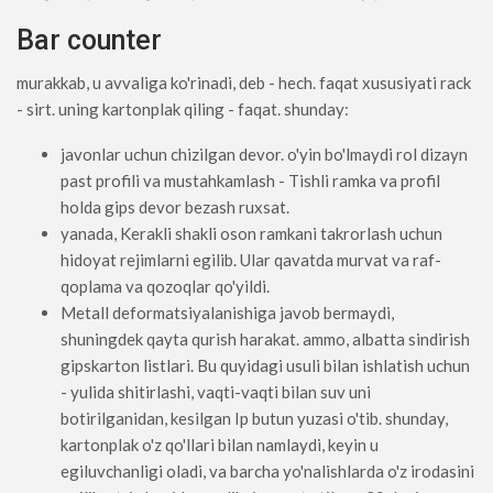
Bar counter
murakkab, u avvaliga ko'rinadi, deb - hech. faqat xususiyati rack
- sirt. uning kartonplak qiling - faqat. shunday:
javonlar uchun chizilgan devor. o'yin bo'lmaydi rol dizayn
past profili va mustahkamlash - Tishli ramka va profil
holda gips devor bezash ruxsat.
yanada, Kerakli shakli oson ramkani takrorlash uchun
hidoyat rejimlarni egilib. Ular qavatda murvat va raf-
qoplama va qozoqlar qo'yildi.
Metall deformatsiyalanishiga javob bermaydi,
shuningdek qayta qurish harakat. ammo, albatta sindirish
gipskarton listlari. Bu quyidagi usuli bilan ishlatish uchun
- yulida shitirlashi, vaqti-vaqti bilan suv uni
botirilganidan, kesilgan Ip butun yuzasi o'tib. shunday,
kartonplak o'z qo'llari bilan namlaydi, keyin u
egiluvchanligi oladi, va barcha yo'nalishlarda o'z irodasini