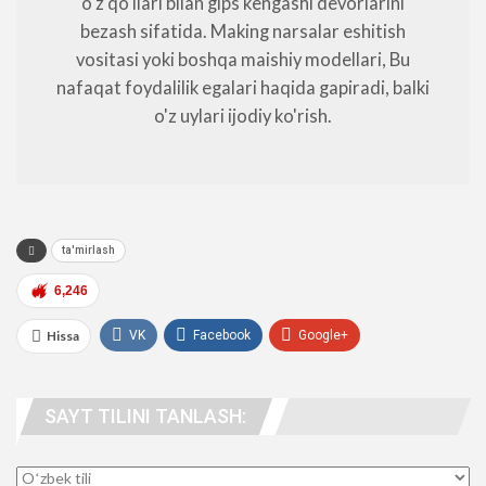
o'z qo'llari bilan gips kengashi devorlarini
bezash sifatida. Making narsalar eshitish
vositasi yoki boshqa maishiy modellari, Bu
nafaqat foydalilik egalari haqida gapiradi, balki
o'z uylari ijodiy ko'rish.
ta'mirlash
6,246
Hissa
VK
Facebook
Google+
WhatsApp
UTube
telegramma
SAYT TILINI TANLASH:
odamlar. manzil