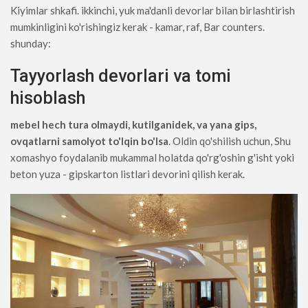
Kiyimlar shkafi. ikkinchi, yuk ma'danli devorlar bilan birlashtirish
mumkinligini ko'rishingiz kerak - kamar, raf, Bar counters.
shunday:
Tayyorlash devorlari va tomi
hisoblash
mebel hech tura olmaydi, kutilganidek, va yana gips,
ovqatlarni samolyot to'lqin bo'lsa
. Oldin qo'shilish uchun, Shu
xomashyo foydalanib mukammal holatda qo'rg'oshin g'isht yoki
beton yuza - gipskarton listlari devorini qilish kerak.