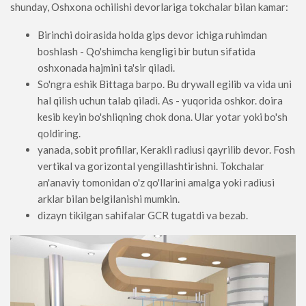
shunday, Oshxona ochilishi devorlariga tokchalar bilan kamar:
Birinchi doirasida holda gips devor ichiga ruhimdan
boshlash - Qo'shimcha kengligi bir butun sifatida
oshxonada hajmini ta'sir qiladi.
So'ngra eshik Bittaga barpo. Bu drywall egilib va ​​vida uni
hal qilish uchun talab qiladi. As - yuqorida oshkor. doira
kesib keyin bo'shliqning chok dona. Ular yotar yoki bo'sh
qoldiring.
yanada, sobit profillar, Kerakli radiusi qayrilib devor. Fosh
vertikal va gorizontal yengillashtirishni. Tokchalar
an'anaviy tomonidan o'z qo'llarini amalga yoki radiusi
arklar bilan belgilanishi mumkin.
dizayn tikilgan sahifalar GCR tugatdi va bezab.