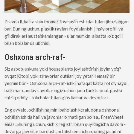
Pravda li, katta shartnoma? toymasin eshiklar bilan jihozlangan
bar. Buning uchun, plastik rayları foydalanish, jinsiy profili va
g'ildiraklari mustahkamlangan - ular mumkin, albatta, o'z qo'li
bilan bolalar uslubchisi.
Oshxona arch-raf-
Siz asbob-uskuna yoki houseplants joylashtirish joyim yo'q?
ovqat Kitobi yoki ziravorlar qutilari joy yetarli emas? bir
yechim bor - Oshxona arch-raf-ichki nafaqat katta rol o'ynaydi,
balki har qanday savollaringiz uchun juda funktsional. pastki
chiziq oddiy - tokchalar bilan gips kamar va devorlari.
Eng avvalo, ochilish hajmini baholash kerak. xona oshxona
ochilish ichida hali va javonlar o'rnatilgan bo'lsa,, FreeWheel
emas. Shuning uchun, kichik registri bilan quyidagicha davom -
devorga javonlar bardosh, ochilish eni uchun, uning jasadini