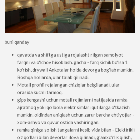
buni qanday:
qavatda va shiftga ustiga rejalashtirilgan samolyot
farqni va o'lchov hisoblash. gacha - farq kichik bo'lsa 1
ko'rish, drywall Anketalar holda devorga bog'lab mumkin.
Boshqa hollarda, ular talab qilinadi.
Metall profili rejalangan chiziqlar belgilanadi. ular
orasida kuchli tarmoq.
gips kengashi uchun metall rejimlarni natijasida ramka
ajratmoq yoki qo'lbola elektr simlari qutilarga o'tkazish
mumkin. oldindan aniqlash uchun zarur barcha ehtiyojlar -
xom-ashyo va quvur ostida yashiringan.
ramka qiniga solish tangalarni kesib vida bilan - Elektirikli
o'z qo'llari bilan devorlar ilova qilinadi, g'amxo'rlik qilish,