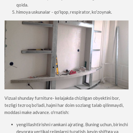
qoida.
himoya uskunalar - qo'lqop, respirator, ko'zoynak.
Vizual shunday furniture- kelajakda chizilgan obyektini bor,
tezligi tezroq bo'ladi, hajmi har doim sozlang talab qilinmaydi,
moddasi make advance. o'rnatish:
yengillashtirishni ramkani ajrating. Buning uchun, birinchi
devorga vertikal rejimlarni tuzatish, keyin shiftga va