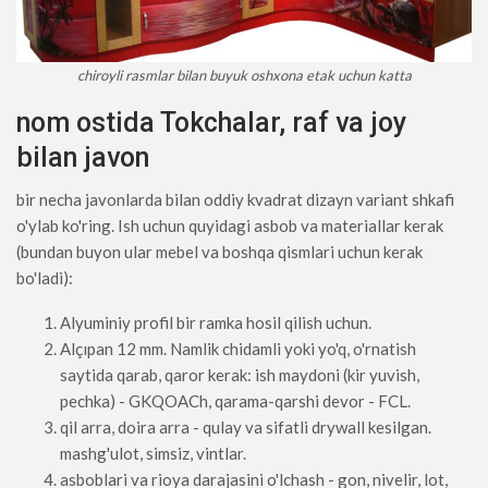
chiroyli rasmlar bilan buyuk oshxona etak uchun katta
nom ostida Tokchalar, raf va joy
bilan javon
bir necha javonlarda bilan oddiy kvadrat dizayn variant shkafi
o'ylab ko'ring. Ish uchun quyidagi asbob va materiallar kerak
(bundan buyon ular mebel va boshqa qismlari uchun kerak
bo'ladi):
Alyuminiy profil bir ramka hosil qilish uchun.
Alçıpan 12 mm. Namlik chidamli yoki yo'q, o'rnatish
saytida qarab, qaror kerak: ish maydoni (kir yuvish,
pechka) - GKQOACh, qarama-qarshi devor - FCL.
qil arra, doira arra - qulay va sifatli drywall kesilgan.
mashg'ulot, simsiz, vintlar.
asboblari va rioya darajasini o'lchash - gon, nivelir, lot,