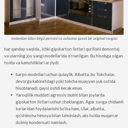
mebeldan bilan birga perroni va oshxona qavat bir original ranglar
har qanday vaqtda,, ichki gipskarton listlari qurilishi demontaj
va ularning joy yangi modellarida o'rnatilgan. Bu hisobga olgan
holda va kamchiliklari arziydi:
barpo modellari uchun qulaylik. Albatta, bu Tokchalar,
devorga kabinetdagi yoki tokcha muayyan yuk ostida
hisoblanadi, qaysi oshdi kerak emas.
Yaroqlilik muddati agressiv muhit bilan joylarda
gipskarton listlari uchun cheklangan. Agar suvga chidamli
turlaridan foydalanishi bo'lsa ham, Ular, albatta,
qo'shimcha himoya bilan ta'minlash, aks holda muqarrar
doimiy kondensati namlash.