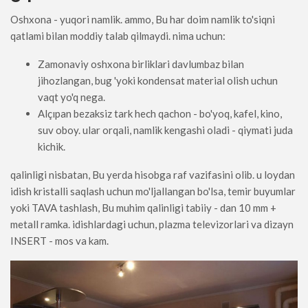
Oshxona - yuqori namlik. ammo, Bu har doim namlik to'siqni
qatlami bilan moddiy talab qilmaydi. nima uchun:
Zamonaviy oshxona birliklari davlumbaz bilan
jihozlangan, bug 'yoki kondensat material olish uchun
vaqt yo'q nega.
Alçıpan bezaksiz tark hech qachon - bo'yoq, kafel, kino,
suv oboy. ular orqali, namlik kengashi oladi - qiymati juda
kichik.
qalinligi nisbatan, Bu yerda hisobga raf vazifasini olib. u loydan
idish kristalli saqlash uchun mo'ljallangan bo'lsa, temir buyumlar
yoki TAVA tashlash, Bu muhim qalinligi tabiiy - dan 10 mm +
metall ramka. idishlardagi uchun, plazma televizorlari va dizayn
INSERT - mos va kam.