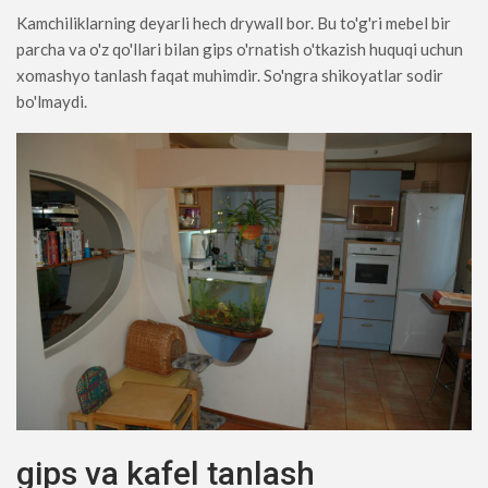
Kamchiliklarning deyarli hech drywall bor. Bu to'g'ri mebel bir
parcha va o'z qo'llari bilan gips o'rnatish o'tkazish huquqi uchun
xomashyo tanlash faqat muhimdir. So'ngra shikoyatlar sodir
bo'lmaydi.
gips va kafel tanlash