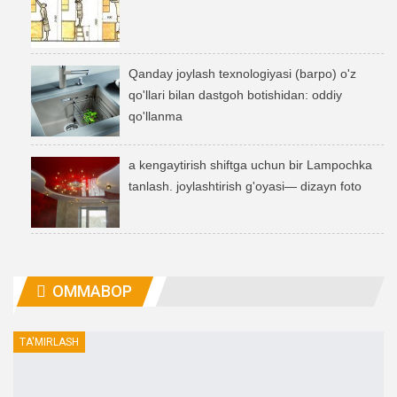
Qanday joylash texnologiyasi (barpo) o'z
qo'llari bilan dastgoh botishidan: oddiy
qo'llanma
a kengaytirish shiftga uchun bir Lampochka
tanlash. joylashtirish g'oyasi— dizayn foto
OMMABOP
TA'MIRLASH