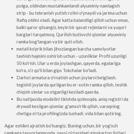
polga, oldindan mustahkamlandi alyuminiy namlagich
strip - bu tebranish yutish rolini o'ynaydi va jarima uchun
Rafiq oldini oladi. Agar katta balandligi qilish uchun emas,
balki qaror qilsangiz, keyin bir qavat rejimlarni va yuqori
barglari tarqatmoq. Qurilish butlovchi qismlar alyuminiy
ramka bog'langan va bir quti olish.
metall ko'prik bilan jihozlangan barcha samolyotlar
tashish hajmini oshirish uchun - uzunliklar Profil uzunligi
50 ko'rish. Ular u erda joylashgan, qayerda, egalariga
ko'ra, o'z qo'li bilan gips Tokchalar bo'ladi.
Darhol armatura o'rnatish uchun joylarni belgilash.
tegishli joylarda qurilgan bu er-xotin ramka qilish, teshik
chiqish simlar va otganligi kesiladi qaerda.
Bu natijasida modelini tikishda qolmoqda. aniq registri da
drywall kesilgan qismlar, g'amxo'rlik qilish, varaqning
chetiga o'rta profilingizda tushadi. vida bilan qotiring.
Agar eshikni ajratish bo'lsangiz. Buning uchun, bir yog'och
ramkaga tayyorlanmoqda, qaysi o'rtasidagi gipskarton listlari