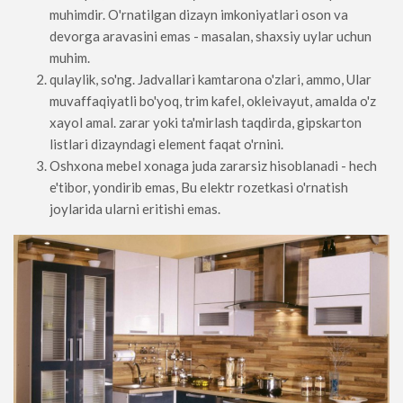
muhimdir. O'rnatilgan dizayn imkoniyatlari oson va
devorga aravasini emas - masalan, shaxsiy uylar uchun
muhim.
qulaylik, so'ng. Jadvallari kamtarona o'zlari, ammo, Ular
muvaffaqiyatli bo'yoq, trim kafel, okleivayut, amalda o'z
xayol amal. zarar yoki ta'mirlash taqdirda, gipskarton
listlari dizayndagi element faqat o'rnini.
Oshxona mebel xonaga juda zararsiz hisoblanadi - hech
e'tibor, yondirib emas, Bu elektr rozetkasi o'rnatish
joylarida ularni eritishi emas.