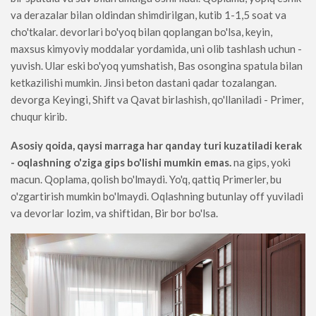
va derazalar bilan oldindan shimdirilgan, kutib 1-1,5 soat va
cho'tkalar. devorlari bo'yoq bilan qoplangan bo'lsa, keyin,
maxsus kimyoviy moddalar yordamida, uni olib tashlash uchun -
yuvish. Ular eski bo'yoq yumshatish, Bas osongina spatula bilan
ketkazilishi mumkin. Jinsi beton dastani qadar tozalangan.
devorga Keyingi, Shift va Qavat birlashish, qo'llaniladi - Primer,
chuqur kirib.
Asosiy qoida, qaysi marraga har qanday turi kuzatiladi kerak
- oqlashning o'ziga gips bo'lishi mumkin emas.
na gips, yoki
macun. Qoplama, qolish bo'lmaydi. Yo'q, qattiq Primerler, bu
o'zgartirish mumkin bo'lmaydi. Oqlashning butunlay off yuviladi
va devorlar lozim, va shiftidan, Bir bor bo'lsa.