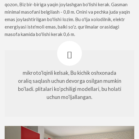
qozon, Biz bir-biriga yaqin joylashgan bo'lishi kerak. Gasman
minimal masofani belgilash - 0,8 m. Onini va pechka juda yaqin
emas joylashtirilgan bo'lishi lozim. Bu o'lja xolodilnik, elektr
energiyasi iste'moli emas, balki so'z. qurilmalar orasidagi
masofa kamida bo'lishi kerak 0,6 m.
mikroto'lqinli kelsak, Bu kichik oshxonada
oraliq saqlash uchun devorga osilgan mumkin
bo'ladi. plitalari ko'pchiligi modellari, bu holati
uchun mo'ljallangan.