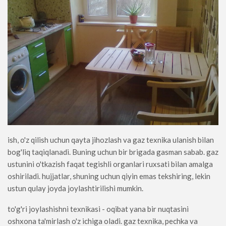
ish, o'z qilish uchun qayta jihozlash va gaz texnika ulanish bilan
bog'liq taqiqlanadi. Buning uchun bir brigada gasman sabab. gaz
ustunini o'tkazish faqat tegishli organlari ruxsati bilan amalga
oshiriladi. hujjatlar, shuning uchun qiyin emas tekshiring, lekin
ustun qulay joyda joylashtirilishi mumkin.
to'g'ri joylashishni texnikasi - oqibat yana bir nuqtasini
oshxona ta'mirlash o'z ichiga oladi. gaz texnika, pechka va