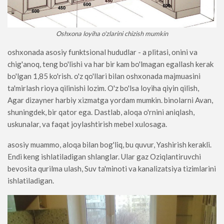
Oshxona loyiha o'zlarini chizish mumkin
oshxonada asosiy funktsional hududlar - a plitasi, onini va
chig'anoq, teng bo'lishi va har bir kam bo'lmagan egallash kerak
bo'lgan 1,85 ko'rish. o'z qo'llari bilan oshxonada majmuasini
ta'mirlash rioya qilinishi lozim. O'z bo'lsa loyiha qiyin qilish,
Agar dizayner harbiy xizmatga yordam mumkin. binolarni Avan,
shuningdek, bir qator ega. Dastlab, aloqa o'rnini aniqlash,
uskunalar, va faqat joylashtirish mebel xulosaga.
asosiy muammo, aloqa bilan bog'liq, bu quvur, Yashirish kerakli.
Endi keng ishlatiladigan shlanglar. Ular gaz Oziqlantiruvchi
bevosita qurilma ulash, Suv ta'minoti va kanalizatsiya tizimlarini
ishlatiladigan.