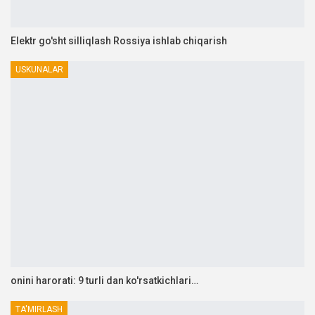
Elektr go'sht silliqlash Rossiya ishlab chiqarish
USKUNALAR
onini harorati: 9 turli dan ko'rsatkichlari…
TA'MIRLASH