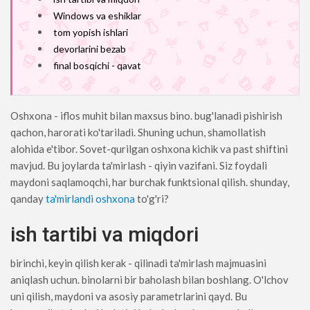
Windows va eshiklar
tom yopish ishlari
devorlarini bezab
final bosqichi - qavat
Oshxona - iflos muhit bilan maxsus bino. bug'lanadi pishirish
qachon, harorati ko'tariladi. Shuning uchun, shamollatish
alohida e'tibor. Sovet-qurilgan oshxona kichik va past shiftini
mavjud. Bu joylarda ta'mirlash - qiyin vazifani. Siz foydali
maydoni saqlamoqchi, har burchak funktsional qilish. shunday,
qanday
ta'mirlandi oshxona
to'g'ri?
ish tartibi va miqdori
birinchi, keyin qilish kerak - qilinadi ta'mirlash majmuasini
aniqlash uchun. binolarni bir baholash bilan boshlang. O'lchov
uni qilish, maydoni va asosiy parametrlarini qayd. Bu