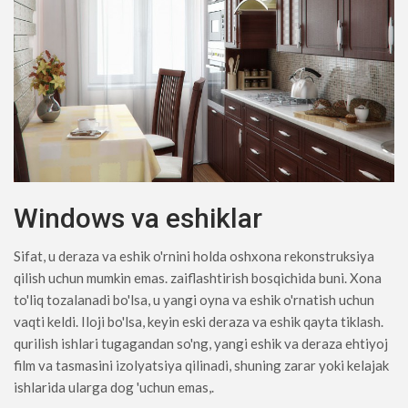
Windows va eshiklar
Sifat, u deraza va eshik o'rnini holda oshxona rekonstruksiya
qilish uchun mumkin emas. zaiflashtirish bosqichida buni. Xona
to'liq tozalanadi bo'lsa, u yangi oyna va eshik o'rnatish uchun
vaqti keldi. Iloji bo'lsa, keyin eski deraza va eshik qayta tiklash.
qurilish ishlari tugagandan so'ng, yangi eshik va deraza ehtiyoj
film va tasmasini izolyatsiya qilinadi, shuning zarar yoki kelajak
ishlarida ularga dog 'uchun emas,.