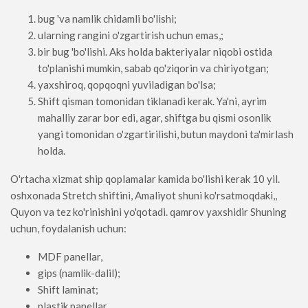
bug 'va namlik chidamli bo'lishi;
ularning rangini o'zgartirish uchun emas,;
bir bug 'bo'lishi. Aks holda bakteriyalar niqobi ostida
to'planishi mumkin, sabab qo'ziqorin va chiriyotgan;
yaxshiroq, qopqoqni yuviladigan bo'lsa;
Shift qisman tomonidan tiklanadi kerak. Ya'ni, ayrim
mahalliy zarar bor edi, agar, shiftga bu qismi osonlik
yangi tomonidan o'zgartirilishi, butun maydoni ta'mirlash
holda.
O'rtacha xizmat ship qoplamalar kamida bo'lishi kerak 10 yil.
oshxonada Stretch shiftini, Amaliyot shuni ko'rsatmoqdaki,,
Quyon va tez ko'rinishini yo'qotadi. qamrov yaxshidir Shuning
uchun, foydalanish uchun:
MDF panellar,
gips (namlik-dalil);
Shift laminat;
plastik panellar.