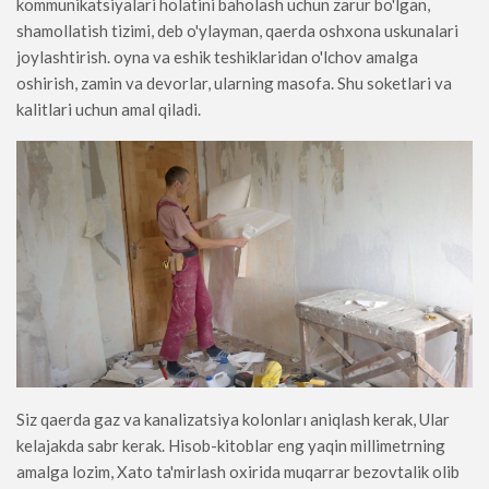
kommunikatsiyalari holatini baholash uchun zarur bo'lgan,
shamollatish tizimi, deb o'ylayman, qaerda oshxona uskunalari
joylashtirish. oyna va eshik teshiklaridan o'lchov amalga
oshirish, zamin va devorlar, ularning masofa. Shu soketlari va
kalitlari uchun amal qiladi.
Siz qaerda gaz va kanalizatsiya kolonları aniqlash kerak, Ular
kelajakda sabr kerak. Hisob-kitoblar eng yaqin millimetrning
amalga lozim, Xato ta'mirlash oxirida muqarrar bezovtalik olib