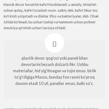
klassik devor bezatish kafel hisoblanadi. u amaliy, ishlatish
uchun qulay,, kafel tozalash oson. salbiy deb, kafel tikuv tez
ko'rinish yo'qotadi va disklar iflos va bakteriyalar, deb. Ohak
ichida bo'lmadi, bu uchun tashqi va hammom uchun polimer
emulsiya qo'shish uchun tavsiya etiladi.
plastik devor qog'ozi yoki paneli bilan
devorlarini bezash dolzarb fikr. Ushbu
materiallar, hid yig'ilmagan va tojni emas. birlik
to'g'riligiga Mavzu, bunday fon rasmi ko'proq
davom etadi 10 yil, panellar emas, balki so'z.
ranglar va materiallari bozorini bezash ning to'qimalarining