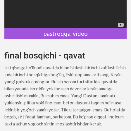
pastroqqa, video
final bosqichi - qavat
ikki qismga bo'linadi qavatda bilan ishlash. birinchi zaiflashtirish
juda birinchi bosqichiga bog'liq, Eski, qoplama aritsang. Keyin
yangi galstuk quyinglar, Bu ish harom turi sifatida. qavatda
bilan yanada ish oldin yoki bezash devorlar keyin amalga
oshirilishi mumkin, Bu muhim emas. Yangi Dastani laminatı
yuklansin, plitka yoki linoleum. beton dastani taqdim bo'lmasa,
lekin bir yog'och zamin yotar. Tile u tarqalgan emas. Bu holatda
bezab, sirt faqat laminat, parketom. Bu ko'proq diqqat linoleum
taxta uchun yog'och sirtini moslashtirishdan kerak.