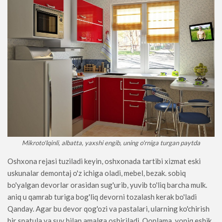
Mikroto'lqinli, albatta, yaxshi engib, uning o'rniga turgan paytda
Oshxona rejasi tuziladi keyin, oshxonada tartibi xizmat eski
uskunalar demontaj o'z ichiga oladi, mebel, bezak. sobiq
bo'yalgan devorlar orasidan sug'urib, yuvib to'liq barcha mulk.
aniq u qamrab turiga bog'liq devorni tozalash kerak bo'ladi
Qanday. Agar bu devor qog'ozi va pastalari, ularning ko'chirish
bir spatula va suv bilan amalga oshiriladi. Qoplama, yopiq eshik