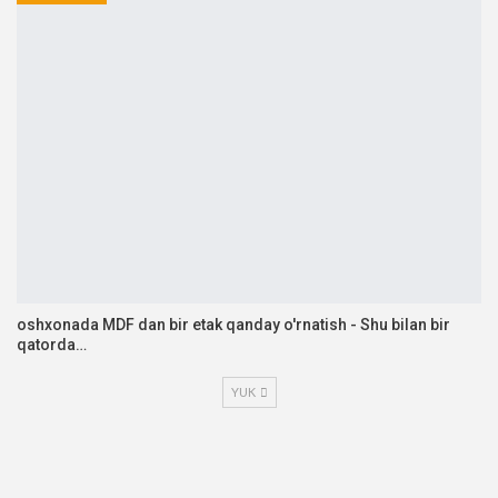
oshxonada MDF dan bir etak qanday o'rnatish - Shu bilan bir
qatorda…
YUK