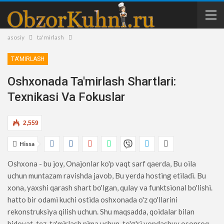
asosiy
ta'mirlash
TA'MIRLASH
Oshxonada Ta'mirlash Shartlari:
Texnikasi Va Fokuslar
2,559
Hissa
Oshxona - bu joy, Onajonlar ko'p vaqt sarf qaerda, Bu oila
uchun muntazam ravishda javob, Bu yerda hosting etiladi. Bu
xona, yaxshi qarash shart bo'lgan, qulay va funktsional bo'lishi.
hatto bir odami kuchi ostida oshxonada o'z qo'llarini
rekonstruksiya qilish uchun. Shu maqsadda, qoidalar bilan
hidoyat, tez, ta'mirlash nima uchun. to'g'ri yondashuv osonroq