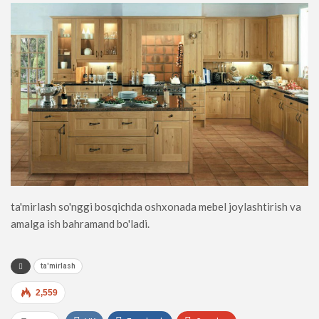
ta'mirlash so'nggi bosqichda oshxonada mebel joylashtirish va
amalga ish bahramand bo'ladi.
ta'mirlash
2,559