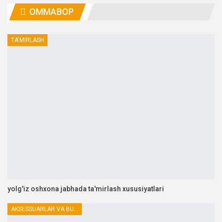
OMMABOP
TA'MIRLASH
yolg'iz oshxona jabhada ta'mirlash xususiyatlari
AKSESSUARLAR VA BUTLOVCHILAR