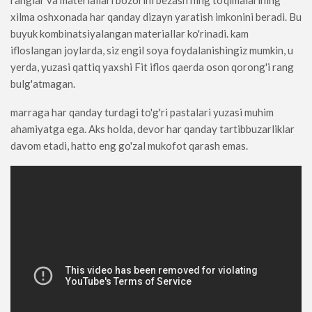
xilma oshxonada har qanday dizayn yaratish imkonini beradi. Bu
buyuk kombinatsiyalangan materiallar ko'rinadi. kam
ifloslangan joylarda, siz engil soya foydalanishingiz mumkin, u
yerda, yuzasi qattiq yaxshi Fit iflos qaerda oson qorong'i rang
bulg'atmagan.
marraga har qanday turdagi to'g'ri pastalari yuzasi muhim
ahamiyatga ega. Aks holda, devor har qanday tartibbuzarliklar
davom etadi, hatto eng go'zal mukofot qarash emas.