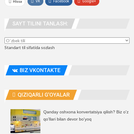
Hissa
VK
Facebook
Google+
WhatsApp
UTube
telegramma
SAYT TILINI TANLASH:
odamlar. manzil
Standart til sifatida sozlash
BIZ VKONTAKTE
QIZIQARLI G'OYALAR
Qanday oshxona konvertatsiya qilish? Biz o'z
qo'llari bilan devor bo'yoq