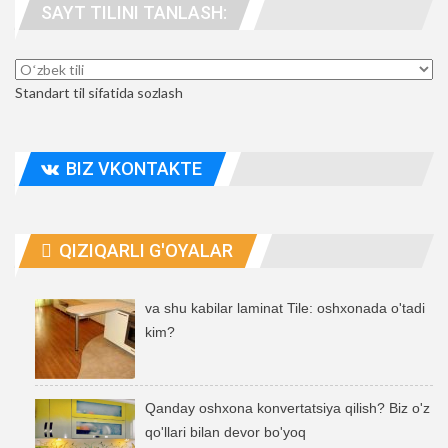
SAYT TILINI TANLASH:
odamlar. manzil
Standart til sifatida sozlash
BIZ VKONTAKTE
QIZIQARLI G'OYALAR
va shu kabilar laminat Tile: oshxonada o'tadi
kim?
Qanday oshxona konvertatsiya qilish? Biz o'z
qo'llari bilan devor bo'yoq