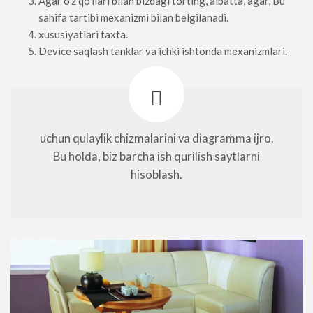
Agar o'z qo'llari bilan bizdagi torting, albatta, agar, Bu
sahifa tartibi mexanizmi bilan belgilanadi.
xususiyatlari taxta.
Device saqlash tanklar va ichki ishtonda mexanizmlari.
uchun qulaylik chizmalarini va diagramma ijro.
Bu holda, biz barcha ish qurilish saytlarni
hisoblash.