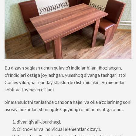
Bu dizayn saqlash uchun qulay o'rindiqlar bilan jihozlangan,
o'rindiqlari ostiga joylashgan. yumshoq divanga tashqari stol
Comes yilda, har qanday shaklda bo'lishi mumkin. Bu mebellar
sobit va toymasin etiladi.
bir mahsulotni tanlashda oshxona hajmi va oila a'zolarining soni
asosiy mezonlar. Shuningdek quyidagi omillar hisobga oladi:
divan qiyalik burchagi.
O'lchovlar va individual elementlar dizayn.