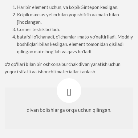
Har bir element uchun, va ko'pik Sintepon kesilgan.
Ko'pik maxsus yelim bilan yopishtirib va ​​mato bilan
jihozlangan.
Corner teshik bo'ladi.
batafsil o'lchanadi, o'lchamlari mato yo'naltiriladi. Moddiy
boshliqlari bilan kesilgan. element tomonidan qisiladi
qilingan mato bog'lab va qavs bo'ladi.
o'z qo'llari bilan bir oshxona burchak divan yaratish uchun
yuqori sifatli va ishonchli materiallar tanlash.
divan bolishlarga orqa uchun qilingan.