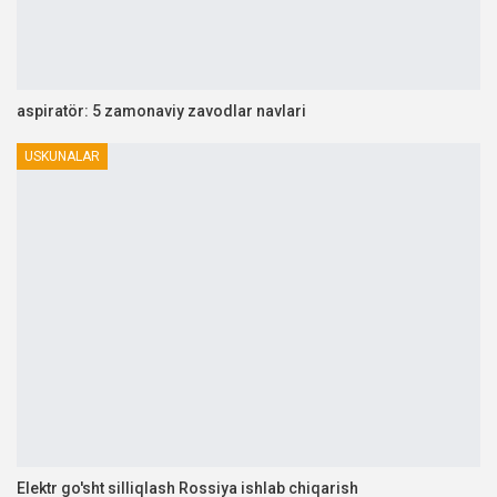
aspiratör: 5 zamonaviy zavodlar navlari
USKUNALAR
Elektr go'sht silliqlash Rossiya ishlab chiqarish