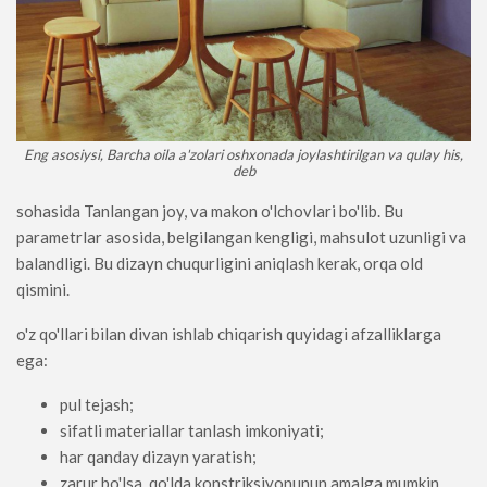
Eng asosiysi, Barcha oila a'zolari oshxonada joylashtirilgan va qulay his,
deb
sohasida Tanlangan joy, va makon o'lchovlari bo'lib. Bu
parametrlar asosida, belgilangan kengligi, mahsulot uzunligi va
balandligi. Bu dizayn chuqurligini aniqlash kerak, orqa old
qismini.
o'z qo'llari bilan divan ishlab chiqarish quyidagi afzalliklarga
ega:
pul tejash;
sifatli materiallar tanlash imkoniyati;
har qanday dizayn yaratish;
zarur bo'lsa, qo'lda konstriksiyonunun amalga mumkin.