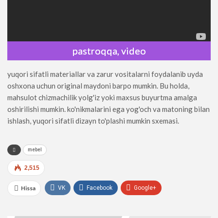
pastroqqa, video
yuqori sifatli materiallar va zarur vositalarni foydalanib uyda
oshxona uchun original maydoni barpo mumkin. Bu holda,
mahsulot chizmachilik yolg'iz yoki maxsus buyurtma amalga
oshirilishi mumkin. ko'nikmalarini ega yog'och va matoning bilan
ishlash, yuqori sifatli dizayn to'plashi mumkin sxemasi.
mebel
2,515
Hissa
VK
Facebook
Google+
WhatsApp
UTube
telegramma