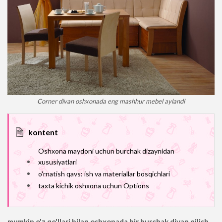
Corner divan oshxonada eng mashhur mebel aylandi
kontent
Oshxona maydoni uchun burchak dizaynidan
xususiyatlari
o'rnatish qavs: ish va materiallar bosqichlari
taxta kichik oshxona uchun Options
mumkin
o'z qo'llari bilan oshxonada bir burchak divan qilish