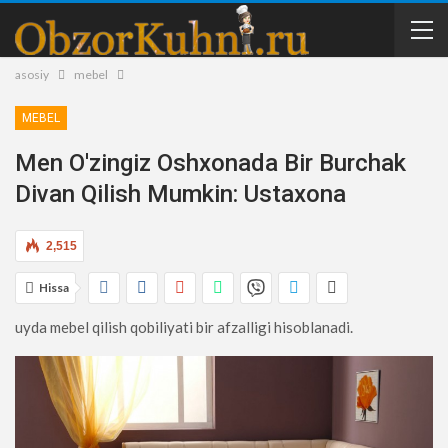
asosiy
mebel
MEBEL
Men O'zingiz Oshxonada Bir Burchak
Divan Qilish Mumkin: Ustaxona
2,515
Hissa
uyda mebel qilish qobiliyati bir afzalligi hisoblanadi.