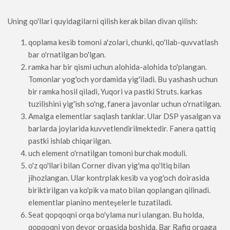
Uning qo'llari quyidagilarni qilish kerak bilan divan qilish:
qoplama kesib tomoni a'zolari, chunki, qo'llab-quvvatlash
bar o'rnatilgan bo'lgan.
ramka har bir qismi uchun alohida-alohida to'plangan.
Tomonlar yog'och yordamida yig'iladi. Bu yashash uchun
bir ramka hosil qiladi, Yuqori va pastki Struts. karkas
tuzilishini yig'ish so'ng, fanera javonlar uchun o'rnatilgan.
Amalga elementlar saqlash tanklar. Ular DSP yasalgan va
barlarda joylarida kuvvetlendirilmektedir. Fanera qattiq
pastki ishlab chiqarilgan.
uch element o'rnatilgan tomoni burchak moduli.
o'z qo'llari bilan Corner divan yig'ma qo'ltiq bilan
jihozlangan. Ular kontrplak kesib va ​​yog'och doirasida
biriktirilgan va ko'pik va mato bilan qoplangan qilinadi.
elementlar pianino menteşelerle tuzatiladi.
Seat qopqoqni orqa bo'ylama nuri ulangan. Bu holda,
qopqoqni yon devor orqasida boshida. Bar Rafiq orqaga