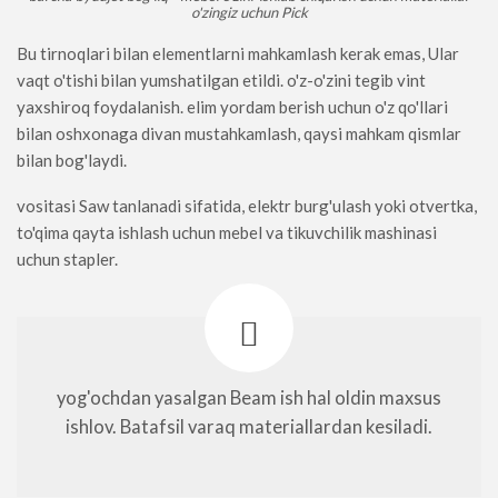
o'zingiz uchun Pick
Bu tirnoqlari bilan elementlarni mahkamlash kerak emas, Ular
vaqt o'tishi bilan yumshatilgan etildi. o'z-o'zini tegib vint
yaxshiroq foydalanish. elim yordam berish uchun o'z qo'llari
bilan oshxonaga divan mustahkamlash, qaysi mahkam qismlar
bilan bog'laydi.
vositasi Saw tanlanadi sifatida, elektr burg'ulash yoki otvertka,
to'qima qayta ishlash uchun mebel va tikuvchilik mashinasi
uchun stapler.
yog'ochdan yasalgan Beam ish hal oldin maxsus
ishlov. Batafsil varaq materiallardan kesiladi.