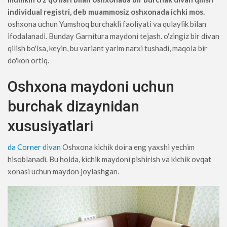
individual registri, deb muammosiz oshxonada ichki mos.
oshxona uchun Yumshoq burchakli faoliyati va qulaylik bilan
ifodalanadi. Bunday Garnitura maydoni tejash. o'zingiz bir divan
qilish bo'lsa, keyin, bu variant yarim narxi tushadi, maqola bir
do'kon ortiq.
Oshxona maydoni uchun
burchak dizaynidan
xususiyatlari
da Corner divan
Oshxona kichik doira eng yaxshi yechim
hisoblanadi. Bu holda, kichik maydoni pishirish va kichik ovqat
xonasi uchun maydon joylashgan.