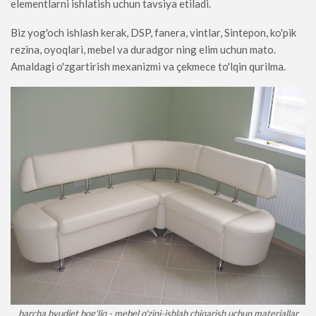
elementlarni ishlatish uchun tavsiya etiladi.
Biz yog'och ishlash kerak, DSP, fanera, vintlar, Sintepon, ko'pik
rezina, oyoqlari, mebel va duradgor ning elim uchun mato.
Amaldagi o'zgartirish mexanizmi va çekmece to'lqin qurilma.
barcha byudjet bog'liq - mebel o'zini-ishlab chiqarish uchun materiallar