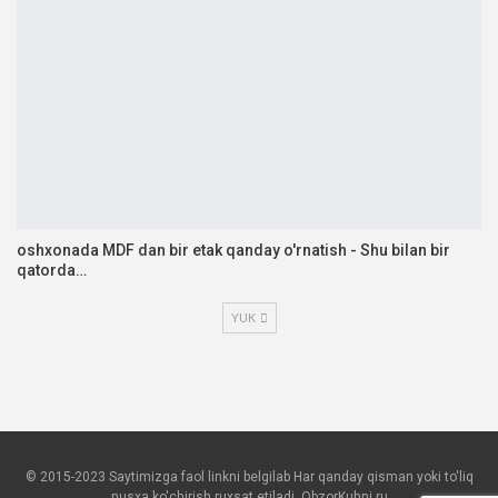
oshxonada MDF dan bir etak qanday o'rnatish - Shu bilan bir
qatorda…
YUK
© 2015-2023 Saytimizga faol linkni belgilab Har qanday qisman yoki to'liq
nusxa ko'chirish ruxsat etiladi. ObzorKuhni.ru