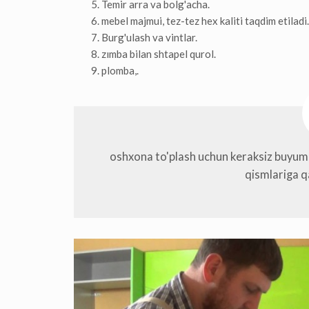
Temir arra va bolg'acha.
mebel majmui, tez-tez hex kaliti taqdim etiladi.
Burg'ulash va vintlar.
zımba bilan shtapel qurol.
plomba,.
oshxona to'plash uchun keraksiz buyumla
qismlariga q