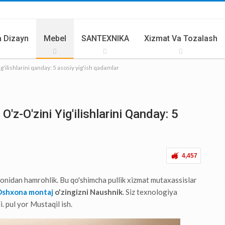
 Dizayn
Mebel
SANTEXNIKA
Xizmat Va Tozalash
'ilishlarini qanday: 5 asosiy yig'ish qadamlar
rlar Va Butlovchilar
Yozgi Oshxona
z-O'zini Yig'ilishlarini Qanday: 5
4,457
idan hamrohlik. Bu qo'shimcha pullik xizmat mutaxassislar
Oshxona montaj
o'zingizni Naushnik
. Siz texnologiya
i. pul yor Mustaqil ish.