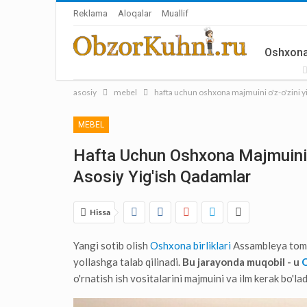
Reklama
Aloqalar
Muallif
Oshxona
asosiy
mebel
hafta uchun oshxona majmuini o'z-o'zini yig
Aksessua
MEBEL
Hafta Uchun Oshxona Majmuini O'
Asosiy Yig'ish Qadamlar
Hissa
Yangi sotib olish
Oshxona birliklari
Assambleya tomon
yollashga talab qilinadi.
Bu jarayonda muqobil - u
o'rnatish ish vositalarini majmuini va ilm kerak bo'lad