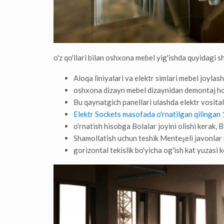
o'z qo'llari bilan oshxona mebel yig'ishda quyidagi s
Aloqa liniyalari va elektr simlari mebel joylash
oshxona dizayn mebel dizaynidan demontaj hol
Bu qaynatgich panellari ulashda elektr vositala
Elektr Sockets masofada o'rnatilgan qilingan 
o'rnatish hisobga Bolalar joyini olishi kerak, 
Shamollatish uchun teshik Menteşeli javonlar
gorizontal tekislik bo'yicha og'ish kat yuzasi