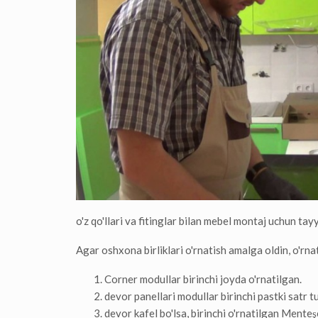
o'z qo'llari va fitinglar bilan mebel montaj uchun tay
Agar oshxona birliklari o'rnatish amalga oldin, o'rn
Corner modullar birinchi joyda o'rnatilgan.
devor panellari modullar birinchi pastki satr tu
devor kafel bo'lsa, birinchi o'rnatilgan Menteş