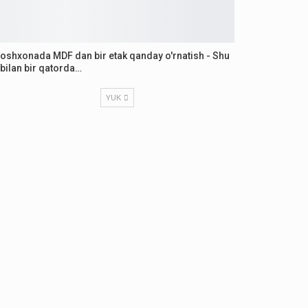
oshxonada MDF dan bir etak qanday o'rnatish - Shu
bilan bir qatorda…
YUK