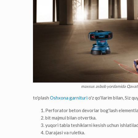
maxsus asbob yordamida Qavat te
to'plash
Oshxona garnituri
o'z qo'llarim bilan, Siz q
Perforator beton devorlar bog'lash elementla
bit majmui bilan otvertka.
yuqori tabla teshiklarni kesish uchun ishlatila
Darajasi va ruletka.