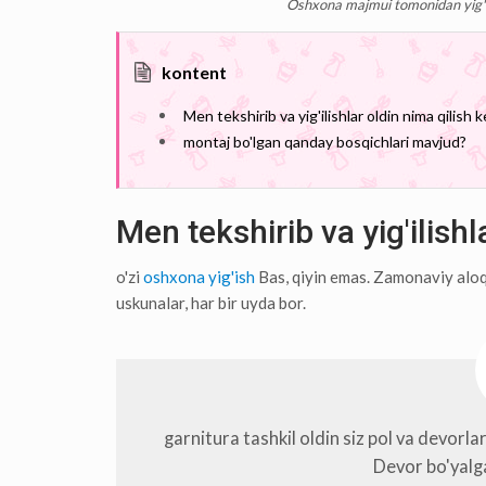
Oshxona majmui tomonidan yig'i
kontent
Men tekshirib va ​​yig'ilishlar oldin nima qilish 
montaj bo'lgan qanday bosqichlari mavjud?
Men tekshirib va ​​yig'ilish
o'zi
oshxona yig'ish
Bas, qiyin emas. Zamonaviy aloqa
uskunalar, har bir uyda bor.
garnitura tashkil oldin siz pol va devorl
Devor bo'yalga