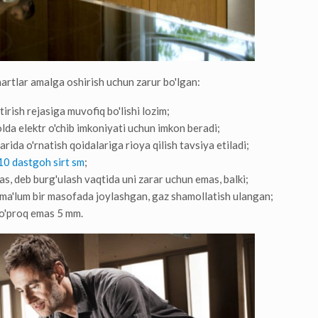
hartlar amalga oshirish uchun zarur bo'lgan:
tirish rejasiga muvofiq bo'lishi lozim;
da elektr o'chib imkoniyati uchun imkon beradi;
rida o'rnatish qoidalariga rioya qilish tavsiya etiladi;
10 dastgoh sirt sm
;
Bas, deb burg'ulash vaqtida uni zarar uchun emas, balki;
 ma'lum bir masofada joylashgan, gaz shamollatish ulangan;
 ko'proq emas 5 mm.