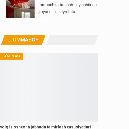
Lampochka tanlash. joylashtirish
g'oyasi— dizayn foto
OMMABOP
TA'MIRLASH
yolg'iz oshxona jabhada ta'mirlash xususiyatlari