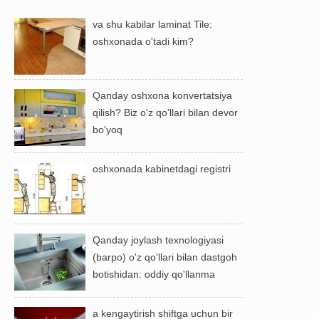
va shu kabilar laminat Tile:
oshxonada o'tadi kim?
Qanday oshxona konvertatsiya
qilish? Biz o'z qo'llari bilan devor
bo'yoq
oshxonada kabinetdagi registri
Qanday joylash texnologiyasi
(barpo) o'z qo'llari bilan dastgoh
botishidan: oddiy qo'llanma
a kengaytirish shiftga uchun bir