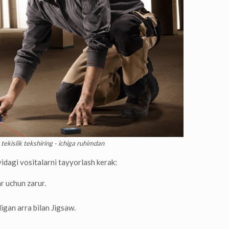
kislik tekshiring - ichiga ruhimdan
uyidagi vositalarni tayyorlash kerak:
r uchun zarur.
digan arra bilan Jigsaw.