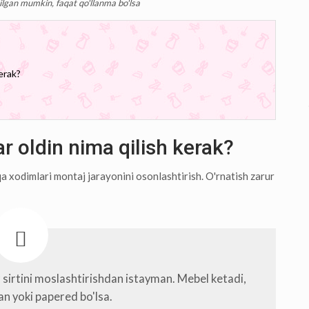
lgan mumkin, faqat qo'llanma bo'lsa
kerak?
lar oldin nima qilish kerak?
 xodimlari montaj jarayonini osonlashtirish. O'rnatish zarur
ar sirtini moslashtirishdan istayman. Mebel ketadi,
n yoki papered bo'lsa.