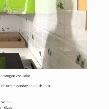
yorlangan vositalari.
atish uchun qanday aniqlash kerak:
zatiladi.
eli dizayn.