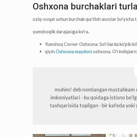
Oshxona burchaklari turla
oziq-ovqat uchun burchak qurilish asoslar bo'yicha t
yumshoqlik darajasiga ko'ra.
Yumshoq Corner Oshxona. So'rilarda ko'pik bil
qiyin
Oshxona maydoni
oshxona. O'rindiqlarni
muhim! deb nomlangan mustahkam qo
imkoniyatlari - bu qoidaga istisno bo'l
tashqarisida topilgan - bir kafeda yoki