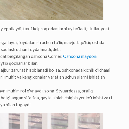
oy egallaydi, taxti ko'proq odamlarni uy bo'ladi, stullar yoki
gallaydi, foydalanish uchun to'liq mavjud. qo'ltiq ostida
ar saqlash uchun foydalanadi, deb.
 faqat belgilangan oshxona Corner.
Oshxona maydoni
ytib qocharlar bilan.
ajbur zarurat hisoblanadi bo'lsa, oshxonada kichik o'lchami
rli muhit va keng xonalar yaratish uchun ularni ishlatish
yni muhim rol o'ynaydi. so'ng, Styuardessa, oraliq
elgilangan sifatida, qayta ishlab chiqish yer ko'rinishi va ri
iya bilan tugaydi.