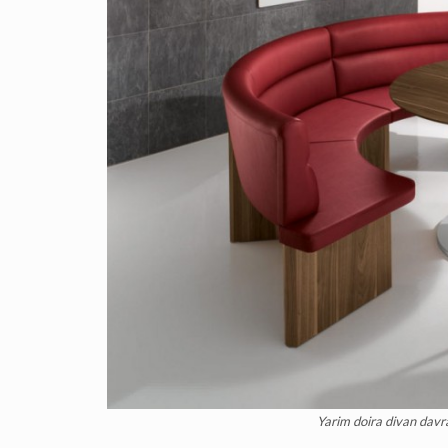
Yarim doira divan davr