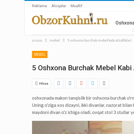
Reklama
Aloqalar
Muallif
Oshxona
asosiy
mebel
5 oshxona burchak mebel kabi afzalliklari
Aksessua
MEBEL
5 Oshxona Burchak Mebel Kabi A
Hissa
oshxonada makon tanqislik bir oshxona burchak o'r
Uning o'ziga xos dizayni, ikki divanlar, nazorat bilan 
maydoni divan o'z ichiga oladi, ovqat stol 3 stullar y