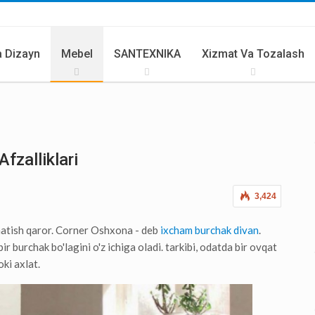
 Dizayn
Mebel
SANTEXNIKA
Xizmat Va Tozalash
rlar Va Butlovchilar
Yozgi Oshxona
fzalliklari
3,424
natish qaror. Corner Oshxona - deb
ixcham burchak divan
.
bir burchak bo'lagini o'z ichiga oladi. tarkibi, odatda bir ovqat
oki axlat.