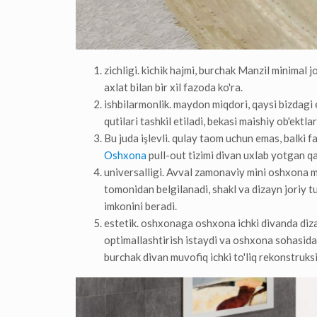
zichligi. kichik hajmi, burchak Manzil minimal j
axlat bilan bir xil fazoda ko'ra.
ishbilarmonlik. maydon miqdori, qaysi bizdagi e
qutilari tashkil etiladi, bekasi maishiy ob'ektl
Bu juda işlevli. qulay taom uchun emas, balki
Oshxona
pull-out tizimi divan uxlab yotgan qa
universalligi. Avval zamonaviy mini oshxona m
tomonidan belgilanadi, shakl va dizayn joriy tu
imkonini beradi.
estetik. oshxonaga oshxona ichki divanda diza
optimallashtirish istaydi va oshxona sohasida b
burchak divan muvofiq ichki to'liq rekonstruks