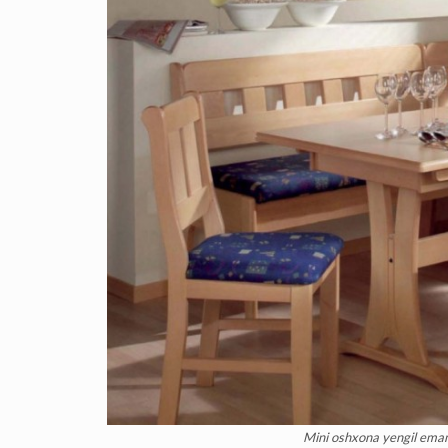
Mini oshxona yengil eman