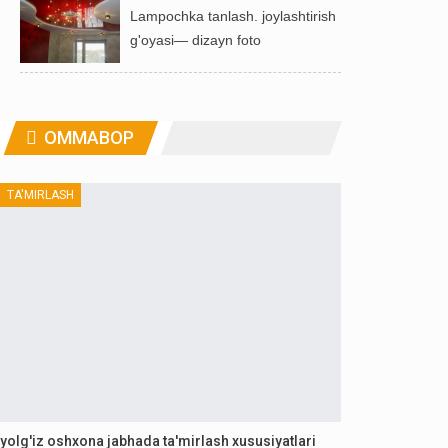
Lampochka tanlash. joylashtirish
g'oyasi— dizayn foto
OMMABOP
TA'MIRLASH
yolg'iz oshxona jabhada ta'mirlash xususiyatlari