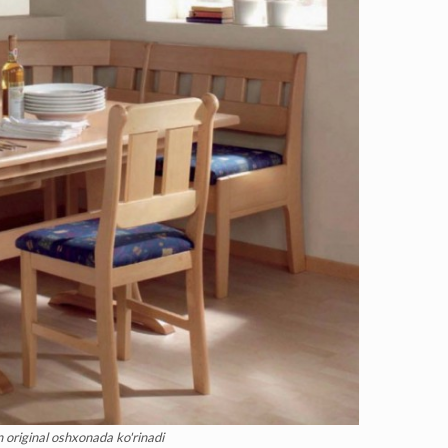
 original oshxonada ko'rinadi