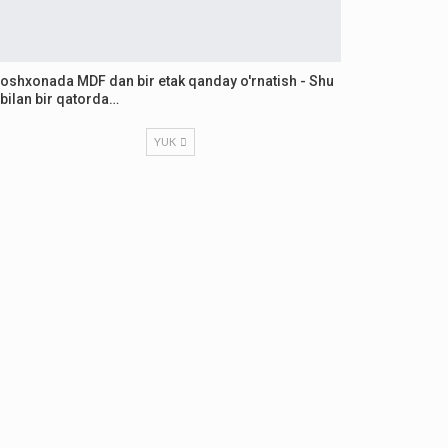
oshxonada MDF dan bir etak qanday o'rnatish - Shu
bilan bir qatorda…
YUK