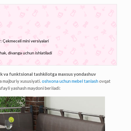
r: Çekmeceli mini versiyalari
rchak, divanga uchun ishlatiladi
k va funktsional tashkilotga maxsus yondashuv
a majburiy xususiyati.
oshxona uchun mebel tanlash
ovqat
tufayli yashash maydoni beriladi: