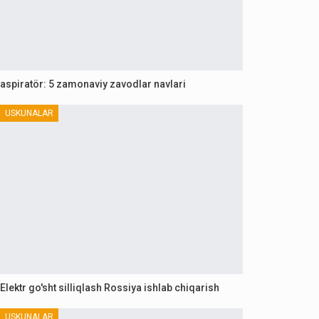
aspiratör: 5 zamonaviy zavodlar navlari
USKUNALAR
Elektr go'sht silliqlash Rossiya ishlab chiqarish
USKUNALAR