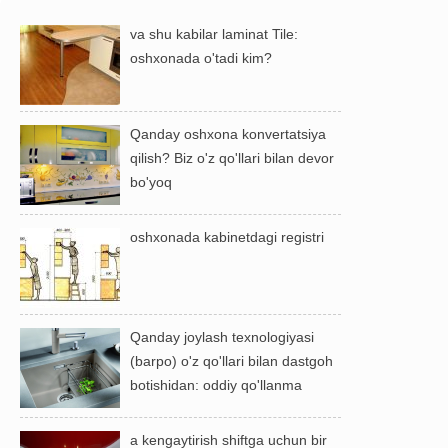
va shu kabilar laminat Tile:
oshxonada o'tadi kim?
Qanday oshxona konvertatsiya
qilish? Biz o'z qo'llari bilan devor
bo'yoq
oshxonada kabinetdagi registri
Qanday joylash texnologiyasi
(barpo) o'z qo'llari bilan dastgoh
botishidan: oddiy qo'llanma
a kengaytirish shiftga uchun bir