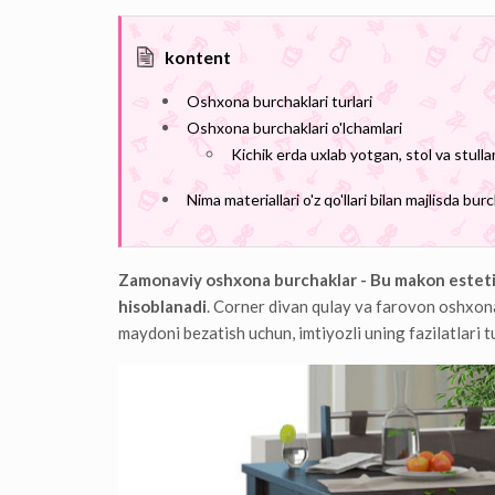
kontent
Oshxona burchaklari turlari
Oshxona burchaklari o'lchamlari
Kichik erda uxlab yotgan, stol va stulla
Nima materiallari o'z qo'llari bilan majlisda bu
Zamonaviy oshxona burchaklar
- Bu makon esteti
hisoblanadi
. Corner divan qulay va farovon oshxon
maydoni bezatish uchun, imtiyozli uning fazilatlari 