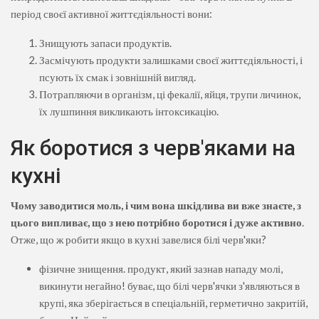
період своєї активної життєдіяльності вони:
Знищують запаси продуктів.
Засмічують продукти залишками своєї життєдіяльності, і
псують їх смак і зовнішній вигляд.
Потрапляючи в організм, ці фекалії, яйця, трупи личинок,
їх лушпиння викликають інтоксикацію.
Як боротися з черв'яками на
кухні
Чому заводитися моль, і чим вона шкідлива ви вже знаєте, з
цього випливає, що з нею потрібно
боротися і дуже активно
.
Отже, що ж робити якщо в кухні завелися білі черв'яки?
фізичне знищення. продукт, який зазнав нападу молі,
викинути негайно! буває, що білі черв'ячки з'являються в
крупі, яка зберігається в спеціальній, герметично закритій,