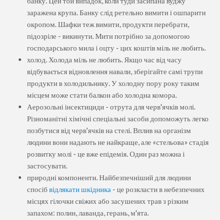
банку. Цей той випадок, коли туди засипана вуджу
заражена крупа. Банку слід ретельно вимити і ошпарити
окропом. Шафки теж вимити, продукти перебрати,
підозріле - викинути. Мити потрібно за допомогою
господарського мила і оцту - цих коштів міль не любить.
холод. Холода міль не любить. Якщо час від часу
відбувається відновлення навали, зберігайте самі трупи
продукти в холодильнику. У холодну пору року таким
місцем може стати балкон або холодна комора.
Аерозольні інсектициди - отрута для черв'ячків молі.
Різноманітні хімічні спеціальні засоби допоможуть легко
позбутися від черв'ячків на стелі. Вплив на організм
людини вони надають не найкраще, але «стельова» стадія
розвитку молі - це вже епідемія. Один раз можна і
застосувати.
природні компоненти. Найбезпечніший для людини
спосіб
відлякати шкідника
- це розкласти в небезпечних
місцях гілочки свіжих або засушених трав з різким
запахом: полин, лаванда, герань, м'ята.