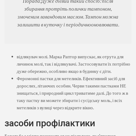
Порада:
Дуже дієвий такий спосіб: після
збирання протріть полички тампоном,
змоченим лавандовим маслом. Тампон можна
залишити в куточку і періодично
оновлювати.
відлякувач молі. Марка Раптор випускає, як отрута для
личинок молі, так і відлякувачі. Застосовувати їх потрібно
дуже обережно, особливо якщо в будинку є діти.
Феромонні пастки для метеликів. Ефективний засіб для
дорослих, літаючих особин. Черви такими пастками НЕ
знищаться, і природний цикл триватиме далі. До того ж в
таку пастку ви можете збирати і сусідську моль, і всіх
метеликів з вулиці через відкрите вікно.
засоби профілактики
Боротьба з міллю починається не після того, як з'явилися