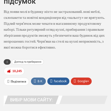
підсумок
Від появи молі в будинку ніхто не застрахований. нові меблі,
склопакети та новітні кондиціонери від «нальоту» не врятують.
Підлий черв'ячок може чекати в магазинному продуктовому
наборі. Тільки регулярний огляд кухні, прибирання і правильне
зберігання продуктів зможуть убезпечити ваш будинок від цих
непрошених гостей. Черв'яки на стелі на кухні неприємність, з
якої можна боротися ефективно.
Догляд та прибирання
10,245
Поділитися
В.К.
facebook
Google+
WhatsApp
Viber
телеграма
ВИБІР МОВИ САЙТУ:
люди. адреса