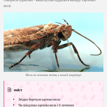
молі.
Моль не повинна жити у вашій квартирі
зміст
Звідки береться харчова моль
Чи шкідлива харчова моль і її личинки