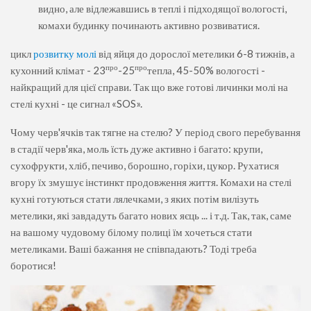
видно, але відлежавшись в теплі і підходящої вологості,
комахи будинку починають активно розвиватися.
цикл
розвитку молі
від яйця до дорослої метелики 6-8 тижнів, а
про
про
кухонний клімат - 23
-25
тепла, 45-50% вологості -
найкращий для цієї справи. Так що вже готові личинки молі на
стелі кухні - це сигнал «SOS».
Чому черв'ячків так тягне на стелю? У період свого перебування
в стадії черв'яка, моль їсть дуже активно і багато: крупи,
сухофрукти, хліб, печиво, борошно, горіхи, цукор. Рухатися
вгору їх змушує інстинкт продовження життя. Комахи на стелі
кухні готуються стати лялечками, з яких потім вилізуть
метелики, які завдадуть багато нових яєць ... і т.д. Так, так, саме
на вашому чудовому білому полиці їм хочеться стати
метеликами. Ваші бажання не співпадають? Тоді треба
боротися!