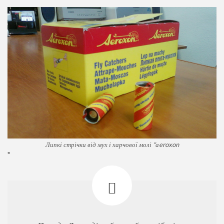
Липкі стрічки від мух і харчової молі "аeroxon
"