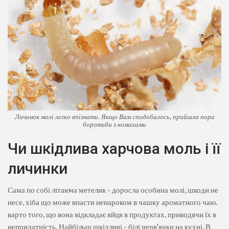
Личинок молі легко впізнати. Якщо Вам сподобалось, прийшла пора
боротьби з комахами
Чи шкідлива харчова моль і її
личинки
Сама по собі літаюча метелик - доросла особина молі, шкоди не
несе, хіба що може впасти ненароком в чашку ароматного чаю.
варто того, що вона відкладає яйця в продуктах, приводячи їх в
непридатність. Найбільш шкідливі - білі черв'ячки на кухні. В