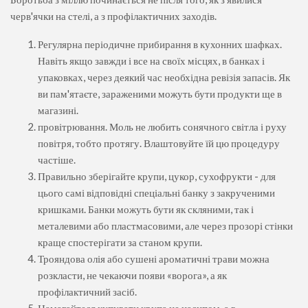
черв'ячки на стелі, а з профілактичних заходів.
Регулярна періодичне прибирання в кухонних шафках.
Навіть якщо завжди і все на своїх місцях, в банках і
упаковках, через деякий час необхідна ревізія запасів. Як
ви пам'ятаєте, зараженими можуть бути продукти ще в
магазині.
провітрювання. Моль не любить сонячного світла і руху
повітря, тобто протягу. Влаштовуйте їй цю процедуру
частіше.
Правильно зберігайте крупи, цукор, сухофрукти - для
цього самі відповідні спеціальні банку з закрученими
кришками. Банки можуть бути як скляними, так і
металевими або пластмасовими, але через прозорі стінки
краще спостерігати за станом крупи.
Трояндова олія або сушені ароматичні трави можна
розкласти, не чекаючи появи «ворога», а як
профілактичний засіб.
Намагайтеся купувати крупа не насипом, а в