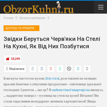
Головна
Догляд та прибирання
ДОГЛЯД ТА ПРИБИРАННЯ
Звідки Беруться Черв'яки На Стелі
На Кухні, Як Від Них Позбутися
10,245
Поділитися
Блискуча чистотою кухня,
білі стелі
, розставлені на полицях
красиві баночки з сипучими продуктами - святилище ідеальної
господині. І раптом ... що це? В
найчистішої квартирі на
якомусь
... надцятому поверсі - гусениці на стелі на кухні! Вітаємо! Ви
стали «щасливим володарем» личинок харчової молі! Якщо
говорити серйозно - ваша кухня піддалася нападу харчової