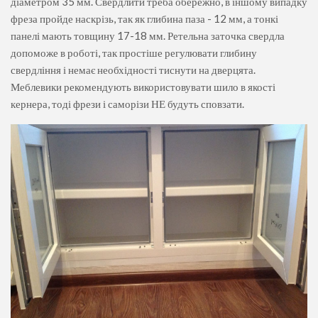
діаметром 35 мм. Свердлити треба обережно, в іншому випадку
фреза пройде наскрізь, так як глибина паза - 12 мм, а тонкі
панелі мають товщину 17-18 мм. Ретельна заточка свердла
допоможе в роботі, так простіше регулювати глибину
свердління і немає необхідності тиснути на дверцята.
Меблевики рекомендують використовувати шило в якості
кернера, тоді фрези і саморізи НЕ будуть сповзати.