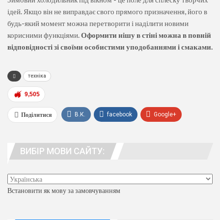
ідей. Якщо він не виправдає свого прямого призначення, його в
будь-який момент можна перетворити і наділити новими
корисними функціями.
Оформити нішу в стіні можна в повній
відповідності зі своїми особистими уподобаннями і смаками.
техніка
9,505
Поділитися
В.К.
facebook
Google+
WhatsApp
Viber
телеграма
ВИБІР МОВИ САЙТУ:
люди. адреса
Встановити як мову за замовчуванням