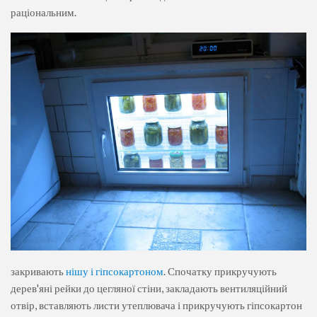
раціональним.
закривають
нішу і гіпсокартоном
. Спочатку прикручують
дерев'яні рейки до цегляної стіни, закладають вентиляційний
отвір, вставляють листи утеплювача і прикручують гіпсокартон