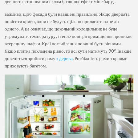
дверцята з тонованим склом (створює ефект міні-бару).
важливо, щоб фасади були навішені правильно. Якщо дверцята
повісити криво, вони не будуть щільно прилягати одне до
одного. А це означає, що цокольний холодильник не буде
утримувати температуру, і тепле повітря приміщення проникне
всередину шафки. Краї поглиблення повинні бути рівними.
Якщо плитка покладена рівно, то всі кути матимуть 90⁰. Інакше
доведеться зробити раму
з дерева
. Розбіжність рами з краями
приховують багетом.