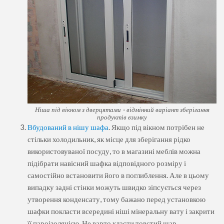
Ніша під вікном з дверцятами - відмінний варіант зберігання
продуктів взимку
Вбудований в нішу шафа
. Якщо під вікном потрібен не
стільки холодильник, як місце для зберігання рідко
використовуваної посуду, то в магазині меблів можна
підібрати навісний шафка відповідного розміру і
самостійно встановити його в поглиблення. Але в цьому
випадку задні стінки можуть швидко зіпсується через
утворення конденсату, тому бажано перед установкою
шафки покласти всередині ніші мінеральну вату і закрити
її пароізоляцією. Не варто класти товстий шар