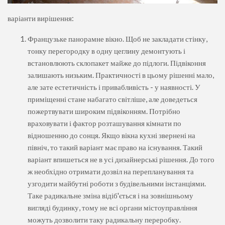
варіанти вирішення:
Французьке панорамне вікно. Щоб не закладати стінку,
тонку перегородку в одну цеглину демонтують і
встановлюють склопакет майже до підлоги. Підвіконня
залишають низьким. Практичності в цьому рішенні мало,
але зате естетичність і привабливість - у наявності. У
приміщенні стане набагато світліше, але доведеться
пожертвувати широким підвіконням. Потрібно
враховувати і фактор розташування кімнати по
відношенню до сонця. Якщо вікна кухні звернені на
північ, то такий варіант має право на існування. Такий
варіант впишеться не в усі дизайнерські рішення. До того
ж необхідно отримати дозвіл на перепланування та
узгодити майбутні роботи з будівельними інстанціями.
Таке радикальне зміна відіб'ється і на зовнішньому
вигляді будинку, тому не всі органи містоуправління
можуть дозволити таку радикальну переробку.