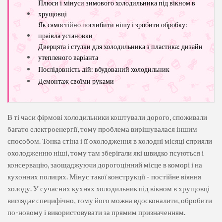
Плюси і мінуси зимового холодильника під вікном в
хрущовці
Як самостійно поглибити нішу і зробити обробку:
праівла установки
Дверцята і стулки для холодильника з пластика: дизайн
утепленого варіанта
Послідовність дій: вбудований холодильник
Демонтаж своїми руками
В ті часи фірмові холодильники коштували дорого, споживали
багато електроенергії, тому проблема вирішувалася іншим
способом. Тонка стіна і її охолодження в холодні місяці сприяли
охолодженню ніші, тому там зберігали які швидко псуються і
консервацію, заощаджуючи дорогоцінний місце в коморі і на
кухонних полицях. Мінус такої конструкції - постійне віяння
холоду. У сучасних кухнях холодильник під вікном в хрущовці
виглядає специфічно, тому його можна вдосконалити, обробити
по-новому і використовувати за прямим призначенням.