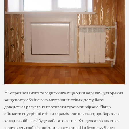
У імпровізованого холодильника є ще один недолік - утворення
конденсату або інею на внутрішніх стінах, тому його
доведеться регулярно протирати сухою ганчіркою. Якщо
обкласти внутрішні стінки керамічною плиткою, прибирати в
холодильній шафі буде набагато легше. Конденсат з'являється
через відчутної різниці температур зовні і в будинку. Через