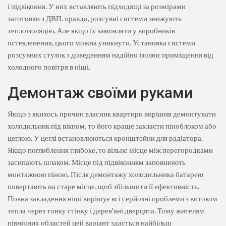
і підвіконня. У них вставляють підходящі за розмірами
заготовки з ДВП. правда, розсувні системи знижують
теплоізоляцію. Але якщо їх замовляти у виробників
остекленения, цього можна уникнути. Установка системи
розсувних стулок з доведенням надійно ізолює приміщення від
холодного повітря в ніші.
Демонтаж своїми руками
Якщо з якихось причин власник квартири вирішив демонтувати
холодильник під вікном, то його краще закласти піноблоком або
цеглою. У цеглі встановлюються кронштейни для радіатора.
Якщо поглиблення глибоке, то вільне місце між перегородками
засипають шлаком. Місце під підвіконням заповнюють
монтажною піною. Після демонтажу холодильника батарею
повертають на старе місце, щоб збільшити її ефективність.
Повна закладення ніші вирішує всі серйозні проблеми з витоком
тепла через тонку стінку і дерев'яні дверцята. Тому жителям
північних областей цей варіант здасться найбільш