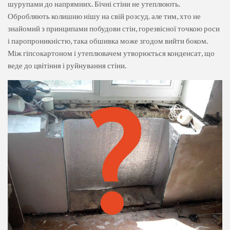
шурупами до напрямних. Бічні стіни не утеплюють.
Обробляють колишню нішу на свій розсуд. але тим, хто не
знайомий з принципами побудови стін, горезвісної точкою роси
і паропроникністю, така обшивка може згодом вийти боком.
Між гіпсокартоном і утеплювачем утворюється конденсат, що
веде до цвітіння і руйнування стіни.