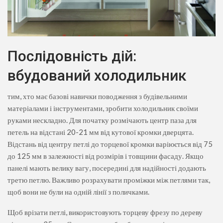
Послідовність дій:
вбудований холодильник
тим, хто має базові навички поводження з будівельними
матеріалами і інструментами, зробити холодильник своїми
руками нескладно. Для початку розмічають центр паза для
петель на відстані 20-21 мм від кутової кромки дверцята.
Відстань від центру петлі до торцевої кромки варіюється від 75
до 125 мм в залежності від розмірів і товщини фасаду. Якщо
панелі мають велику вагу, посередині для надійності додають
третю петлю. Важливо розрахувати проміжки між петлями так,
щоб вони не були на одній лінії з поличками.
Щоб врізати петлі, використовують торцеву фрезу по дереву