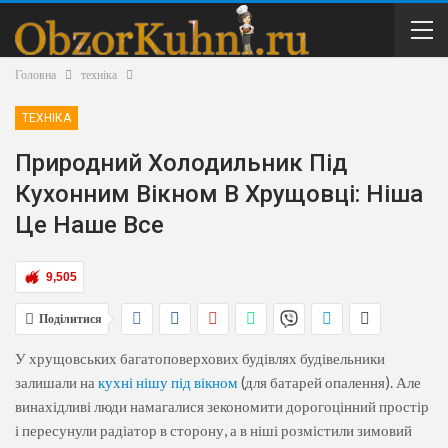
Головна
техніка
ТЕХНІКА
Природний Холодильник Під
Кухонним Вікном В Хрущовці: Ніша
Це Наше Все
9,505
Поділитися
У хрущовських багатоповерхових будівлях будівельники
залишали на
кухні нішу під вікном
(для батарей опалення). Але
винахідливі люди намагалися зекономити дорогоцінний простір
і пересунули радіатор в сторону, а в ніші розмістили зимовий