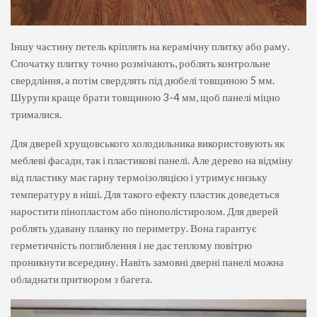
Іншу частину петель кріплять на керамічну плитку або раму.
Спочатку плитку точно розмічають, роблять контрольне
свердління, а потім свердлять під дюбелі товщиною 5 мм.
Шурупи краще брати товщиною 3-4 мм, щоб панелі міцно
трималися.
Для дверей хрущовського холодильника використовують як
меблеві фасади, так і пластикові панелі. Але дерево на відміну
від пластику має гарну термоізоляцією і утримує низьку
температуру в ніші. Для такого ефекту пластик доведеться
наростити пінопластом або пінополістиролом. Для дверей
роблять удавану планку по периметру. Вона гарантує
герметичність поглиблення і не дає теплому повітрю
проникнути всередину. Навіть замовні дверні панелі можна
обладнати притвором з багета.