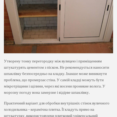
Утворену тонку перегородку між вулицею і приміщенням
штукатурять цементом з піском. Не рекомендується наносити
шпаклівку безпосередньо на кладку. Інакше може виникнути
проблема, що промерзає стіна. У самій кладці можуть бути
мікротріщини і щілини, через які восени проникне волога. У
морозну погоду вона замерзне і відірве шпаклівку.
Практичний варіант для обробки внутрішніх стінок вуличного
холодильника - керамічна плитка. Її кладуть прямо на
штукатурку, використовуючи плитковий універсальний