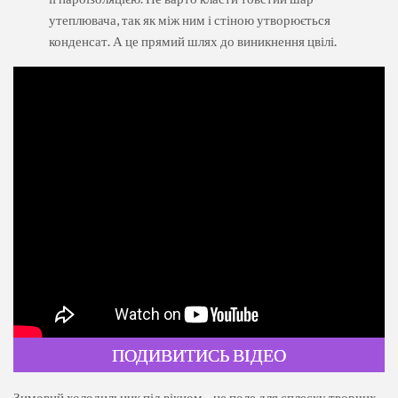
утеплювача, так як між ним і стіною утворюється
конденсат. А це прямий шлях до виникнення цвілі.
ПОДИВИТИСЬ ВІДЕО
Зимовий холодильник під вікном - це поле для сплеску творчих