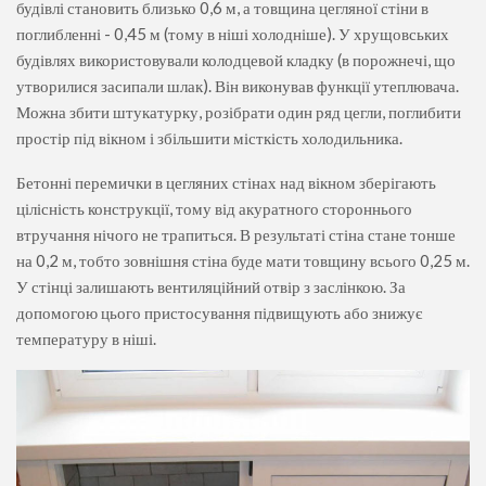
будівлі становить близько 0,6 м, а товщина цегляної стіни в
поглибленні - 0,45 м (тому в ніші холодніше). У хрущовських
будівлях використовували колодцевой кладку (в порожнечі, що
утворилися засипали шлак). Він виконував функції утеплювача.
Можна збити штукатурку, розібрати один ряд цегли, поглибити
простір під вікном і збільшити місткість холодильника.
Бетонні перемички в цегляних стінах над вікном зберігають
цілісність конструкції, тому від акуратного стороннього
втручання нічого не трапиться. В результаті стіна стане тонше
на 0,2 м, тобто зовнішня стіна буде мати товщину всього 0,25 м.
У стінці залишають вентиляційний отвір з заслінкою. За
допомогою цього пристосування підвищують або знижує
температуру в ніші.