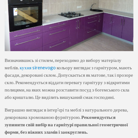
Визначившись зі стилем, переходимо до вибору матеріалу
меблів.
кухня sirenevogo
кольору виглядає з гарнітуром, мають
фасади, декоровані склом. Допускається як матове, так і прозоре
скло. Рекомендується віддати перевагу гарнітуру з відкритими
полицями, на яких можна розставити посуд з богемського скла
або кришталю. Це виділить вишуканий смак господині.
Виграшно виглядає в інтер'єрі та меблі з натурального дерева,
декорована хромованою фурнітурою.
Рекомендується
зупинити свій вибір на гарнітурі правильної геометричної
форми, без ніжних зламів і заокруглень.