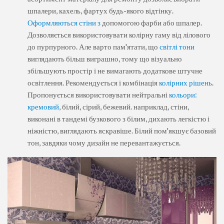
шпалери, кахель, фартух будь-якого відтінку.
Оформляються стіни з
допомогою фарби або шпалер.
Дозволяється використовувати колірну гаму від лілового
до пурпурного. Але варто пам'ятати, що
світлі тони
виглядають більш виграшно, тому що візуально
збільшують простір і не вимагають додаткове штучне
освітлення. Рекомендується і комбінація
колірних рішень
.
Пропонується використовувати нейтральні
кольори:
кремовий
, білий, сірий, бежевий. наприклад, стіни,
виконані в тандемі бузкового з білим, дихають легкістю і
ніжністю, виглядають яскравіше. Білий пом'якшує базовий
тон, завдяки чому дизайн не перевантажується.