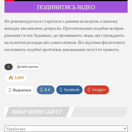
ПОДИВИТИСЬ ВІДЕО
Не рекомендується старатися з даними кольором, в іншому
випадку він викличе депресію. Протипоказано подібне колірне
рішення і в тих будинках, де проживають люди, які страждають
на психічні розлади або алкоголізмом. Всі відтінки фіолетового
посилюють подібні проблеми, викликаючи почуття тривоги.
Дизайн кухонь
1,493
Поділитися
В.К.
facebook
Google+
WhatsApp
Viber
телеграма
ВИБІР МОВИ САЙТУ:
люди. адреса