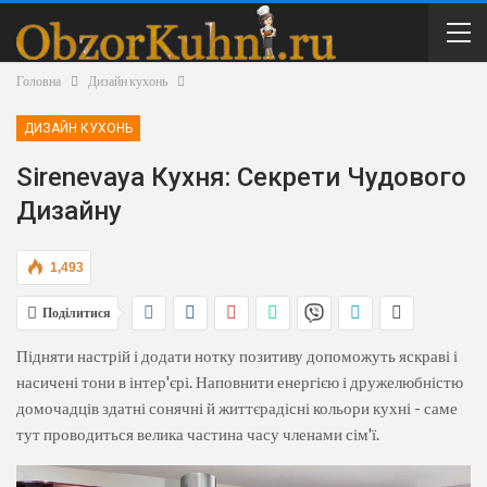
Головна
Дизайн кухонь
ДИЗАЙН КУХОНЬ
Sirenevaya Кухня: Секрети Чудового
Дизайну
1,493
Поділитися
Підняти настрій і додати нотку позитиву допоможуть яскраві і
насичені тони в інтер'єрі. Наповнити енергією і дружелюбністю
домочадців здатні сонячні й життєрадісні кольори кухні - саме
тут проводиться велика частина часу членами сім'ї.