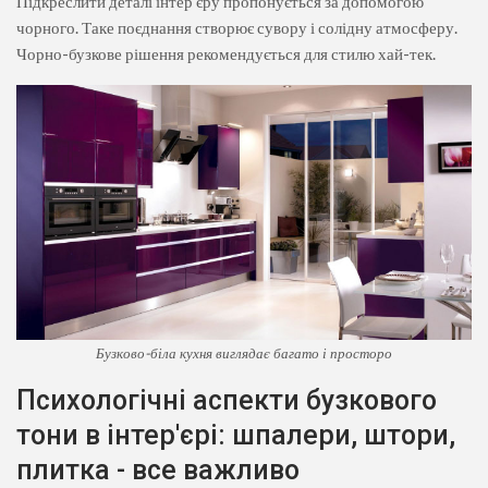
Підкреслити деталі інтер'єру пропонується за допомогою
чорного. Таке поєднання створює сувору і солідну атмосферу.
Чорно-бузкове рішення рекомендується для стилю хай-тек.
Бузково-біла кухня виглядає багато і просторо
Психологічні аспекти бузкового
тони в інтер'єрі: шпалери, штори,
плитка - все важливо