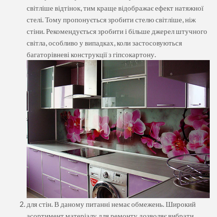
світліше відтінок, тим краще відображає ефект натяжної
стелі. Тому пропонується зробити стелю світліше, ніж
стіни. Рекомендується зробити і більше джерел штучного
світла, особливо у випадках, коли застосовуються
багаторівневі конструкції з гіпсокартону.
для стін. В даному питанні немає обмежень. Широкий
асортимент матеріалу для ремонту дозволяє вибрати