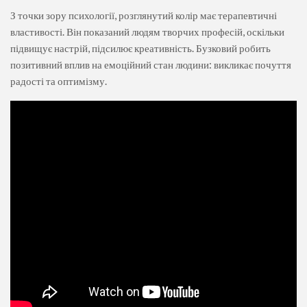
З точки зору психології, розглянутий колір має терапевтичні
властивості. Він показаний людям творчих професій, оскільки
підвищує настрій, підсилює креативність. Бузковий робить
позитивний вплив на емоційний стан людини: викликає почуття
радості та оптимізму.