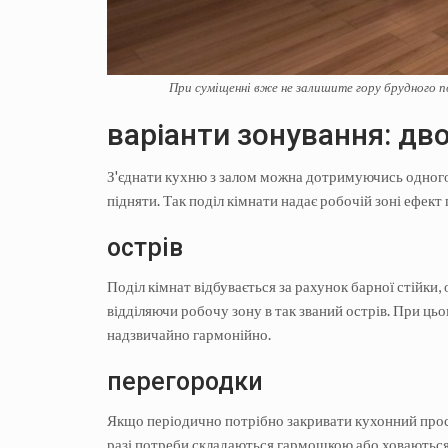
При суміщенні вже не залишите гору брудного по
варіанти зонування: дв
З'єднати кухню з залом можна дотримуючись одного с
підняти. Так поділ кімнати надає робочій зоні ефект 
острів
Поділ кімнат відбувається за рахунок барної стійки,
відділяючи робочу зону в так званий острів. При ц
надзвичайно гармонійно.
перегородки
Якщо періодично потрібно закривати кухонний прост
разі потреби складаються гармошкою або ховаються 