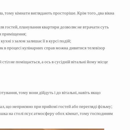
тла, тому кімнати виглядають просторіше. Крім того, два вікна
 для гостей, планування квартири дозволяє не втрачати суть
чи приміщення;
кухні з залом залишає її в курсі подій;
 як в процесі кулінарних справ можна дивитися телевізор
тіл не поміщається, а ось в сусідній вітальні йому місце
отування, тому вони дійдуть і до вітальні, навіть якщо
зал, що неприємно при прийомі гостей або перегляді фільму;
ашка на столі псує атмосферу обох кімнат, тому господиням