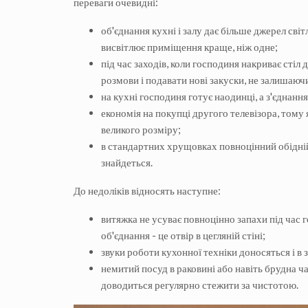
переваги очевидні:
об'єднання кухні і залу дає більше джерел сві
висвітлює приміщення краще, ніж одне;
під час заходів, коли господиня накриває стіл
розмови і подавати нові закуски, не залишаю
на кухні господиня готує наодинці, а з'єднання 
економія на покупці другого телевізора, тому
великого розміру;
в стандартних хрущовках повноцінний обідній с
знайдеться.
До недоліків відносять наступне:
витяжка не усуває повноцінно запахи під час г
об'єднання - це отвір в цегляній стіні;
звуки роботи кухонної техніки доносяться і в 
немитий посуд в раковині або навіть брудна ч
доводиться регулярно стежити за чистотою.