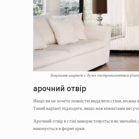
Зонування ширмою є дуже екстравагантним рішенн
арочний отвір
Якщо ви не хочете повністю видалити стіни, можна в
Такий варіант підходить, якщо між кімнатами несуча 
Арочний отвір в стіні використовується як звичайні д
виконується в формі арки.