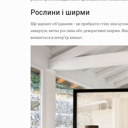
Рослини і ширми
Ще варіант об'єднання - це прибрати стіну між кухне
акваріум, витка рослина або декоративні ширми. Як
впишеться в інтер'єр кімнат.