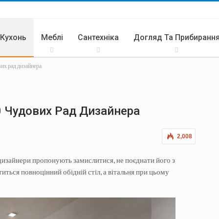
 Кухонь
Меблі
Сантехніка
Догляд Та Прибиранн
вих рад дизайнера
ари
Літня Кухня
0 Чудових Рад Дизайнера
2,008
 дизайнери пропонують замислитися, не поєднати його з
титься повноцінний обідній стіл, а вітальня при цьому