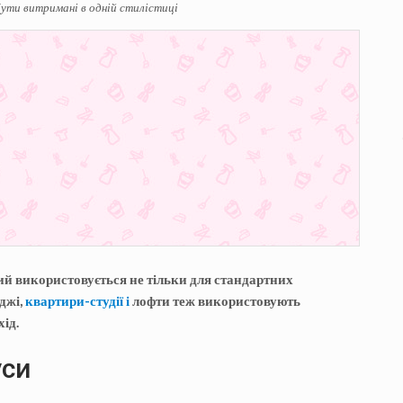
бути витримані в одній стилістиці
ий використовується не тільки для стандартних
еджі,
квартири-студії і
лофти теж використовують
ід.
уси