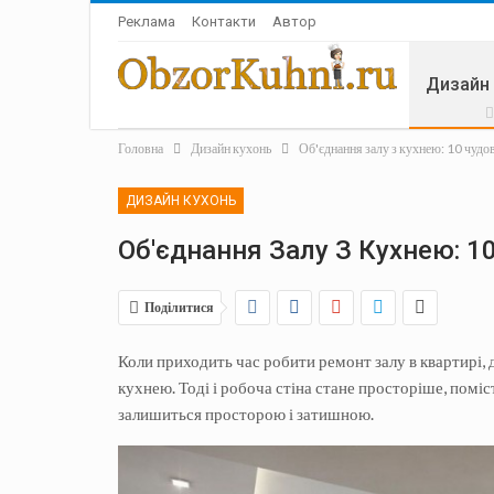
Реклама
Контакти
Автор
Дизайн
Головна
Дизайн кухонь
Об'єднання залу з кухнею: 10 чудо
Аксесу
ДИЗАЙН КУХОНЬ
Об'єднання Залу З Кухнею: 1
Поділитися
Коли приходить час робити ремонт залу в квартирі,
кухнею. Тоді і робоча стіна стане просторіше, поміс
залишиться просторою і затишною.