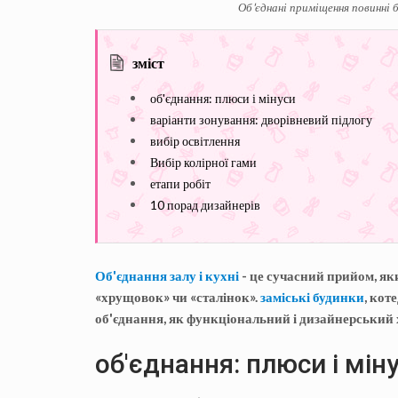
Об'єднані приміщення повинні 
зміст
об'єднання: плюси і мінуси
варіанти зонування: дворівневий підлогу
вибір освітлення
Вибір колірної гами
етапи робіт
10 порад дизайнерів
Об'єднання залу і кухні
- це сучасний прийом, як
«хрущовок» чи «сталінок».
заміські будинки
, кот
об'єднання, як функціональний і дизайнерський х
об'єднання: плюси і мін