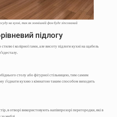
суду на кухні, так як зовнішній фон буде зіпсований
орівневий підлогу
тилю і колірної гами, але висоту підлоги кухні на щабель
п'єдесталу.
 обіднього столу або фігурної стільницею, тим самим
ьому з'єднати кухню з кімнатою таким способом виходить
ір, в отворі використовують напівпрозорі перегородки, які в
за меблі.