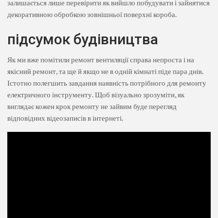
залишається лише перевірити як вийшло побудувати і зайнятися
декоративною обробкою зовнішньої поверхні короба.
підсумок будівництва
Як ми вже помітили ремонт вентиляції справа непроста і на
якісний ремонт, та ще й якщо не в одній кімнаті піде пара днів.
Істотно полегшить завдання наявність потрібного для ремонту
електричного інструменту. Щоб візуально зрозуміти, як
виглядає кожен крок ремонту не зайвим буде перегляд
відповідних відеозаписів в інтернеті.