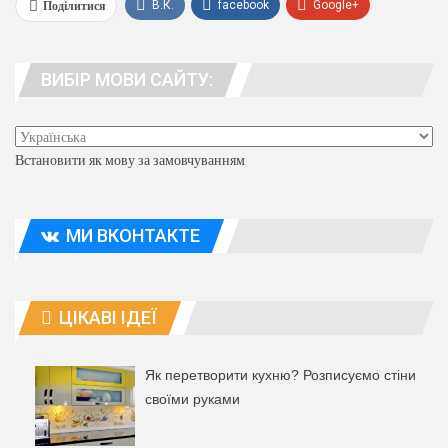
Поділитися
В.К.
facebook
Google+
WhatsApp
Viber
телеграма
ВИБІР МОВИ САЙТУ:
люди. адреса
Встановити як мову за замовчуванням
МИ ВКОНТАКТЕ
ЦІКАВІ ІДЕЇ
Як перетворити кухню? Розписуємо стіни
своїми руками