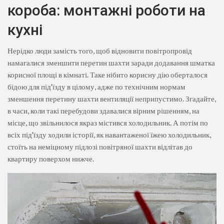
короба: монтажні роботи на
кухні
Нерідко люди замість того, щоб відновити повітропровід
намагалися зменшити перетин шахти заради додавання шматка
корисної площі в кімнаті. Таке нібито корисну дію оберталося
бідою для під'їзду в цілому, адже по технічним нормам
зменшення перетину шахти вентиляції неприпустимо. Згадайте,
в часи, коли такі перебудови здавалися вірним рішенням, на
місце, що звільнилося якраз містився холодильник. А потім по
всіх під'їзду ходили історії, як навантаженої їжею холодильник,
стоїть на неміцному підлозі повітряної шахти відлітав до
квартиру поверхом нижче.