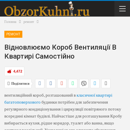
Головна
ремонт
РЕМОНТ
Відновлюємо Короб Вентиляції В
Квартирі Самостійно
4,472
Поділитися
вентиляційний короб, розташований в
класичної квартирі
багатоповерхового
будинки потрібен для забезпечення
регулярного кондиціонування і циркуляції повітряного потоку
всередині кімнат будівлі. Найчастіше для розташування Кробу
вибирається кухня, рідше коридор, туалет або ванна, якщо
санвузол роздільний. Усередині цього елемента збудування