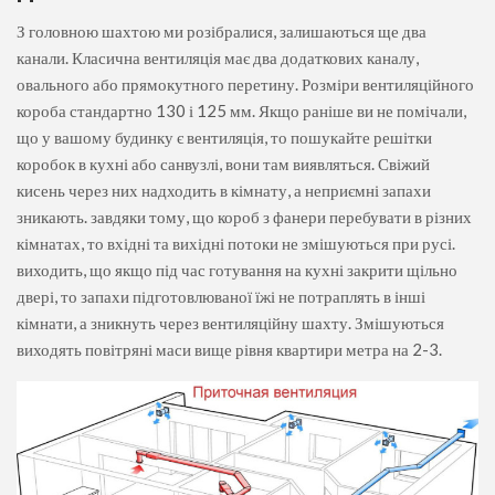
З головною шахтою ми розібралися, залишаються ще два
канали. Класична вентиляція має два додаткових каналу,
овального або прямокутного перетину. Розміри вентиляційного
короба стандартно 130 і 125 мм. Якщо раніше ви не помічали,
що у вашому будинку є вентиляція, то пошукайте решітки
коробок в кухні або санвузлі, вони там виявляться. Свіжий
кисень через них надходить в кімнату, а неприємні запахи
зникають. завдяки тому, що короб з фанери перебувати в різних
кімнатах, то вхідні та вихідні потоки не змішуються при русі.
виходить, що якщо під час готування на кухні закрити щільно
двері, то запахи підготовлюваної їжі не потраплять в інші
кімнати, а зникнуть через вентиляційну шахту. Змішуються
виходять повітряні маси вище рівня квартири метра на 2-3.