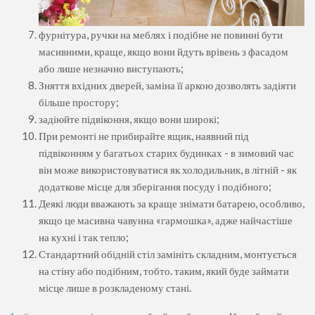
фурнітура, ручки на меблях і подібне не повинні бути
масивними, краще, якщо вони йдуть врівень з фасадом
або лише незначно виступають;
Зняття вхідних дверей, заміна її аркою дозволять задіяти
більше простору;
задіюйте підвіконня, якщо вони широкі;
При ремонті не прибирайте ящик, наявний під
підвіконням у багатьох старих будинках - в зимовий час
він може використовуватися як холодильник, в літній - як
додаткове місце для зберігання посуду і подібного;
Деякі люди вважають за краще знімати батарею, особливо,
якщо це масивна чавунна «гармошка», адже найчастіше
на кухні і так тепло;
Стандартний обідній стіл замініть складним, монтується
на стіну або подібним, тобто. таким, який буде займати
місце лише в розкладеному стані.