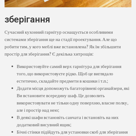
зберігання
Сучасний кухонний гарнітур оснащується особливими
системами зберігання ще на стадії проектування. Але що
робити тим, у кого меблі вже встановлена? Як їм збільшити
простір для зберігання? Є декілька хитрощів:
Використовуйте самий верх гарнітура для зберігання
того, що використовуєте рідко. Щоб це виглядало
естетично, складайте предмети в кошики і т.п.;
Додати місця допоможуть багаторівневі органайзери, які
Ви встановите всередину шаф. Це дозволить
використовувати не тільки одну поверхню, власне полку,
але і простір над нею;
В деякі шафи встановіть санчата і встановіть на них
додатковий висувний ящик;
Бічні стінки підійдуть для установки скоб для зберігання