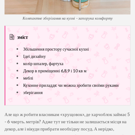
Компактне зберігання на кухні - запорука комфорту
зміст
Збільшення простору сучасної кухні
Ідеї ​​дизайну
колір шпалер, фартуха
Декор в приміщенні 6,8,9 і 10 кв м
меблі
Кухонне приладдя: чи можна зробити своїми руками
зберігання
Але що ж робити власникам «хрущовок», де харчоблок займає 5
- 6 чверть. метрів? Адже тут не тільки не залишається місця на
декор, але і нікуди прибрати необхідну посуд. А нерідко,