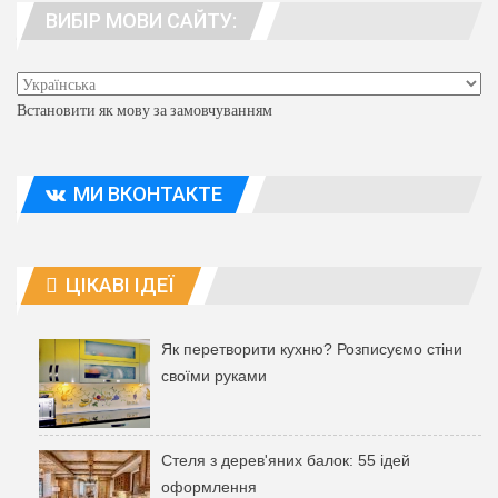
ВИБІР МОВИ САЙТУ:
люди. адреса
Встановити як мову за замовчуванням
МИ ВКОНТАКТЕ
ЦІКАВІ ІДЕЇ
Як перетворити кухню? Розписуємо стіни
своїми руками
Стеля з дерев'яних балок: 55 ідей
оформлення