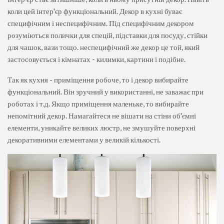
коли цей інтер'єр функціональний. Декор в кухні буває
специфічним і неспецифічним. Під специфічним декором
розуміються полички для спецій, підставки для посуду, стійки
для чашок, вази тощо. неспецифічний же декор це той, який
застосовується і кімнатах - килимки, картини і подібне.
Так як кухня - приміщення робоче, то і декор вибирайте
функціональний. Він зручний у використанні, не заважає при
роботах і т.д. Якщо приміщення маленьке, то вибирайте
непомітний декор. Намагайтеся не вішати на стіни об'ємні
елементи, уникайте великих люстр, не змушуйте поверхні
декоративними елементами у великій кількості.