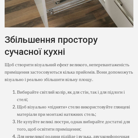
Збільшення простору
сучасної кухні
Щоб створити візуальний ефект великого, неперевантаженість
приміщення застосовуються кілька прийомів. Вони допоможуть
візуально і реально збільшити вільну площу.
Вибирайте світлий колір, як для стін, так і для підлоги і
стелі;
Щоб візуально »підняти» стелю використовуйте глянцеві
матеріали при монтажі натяжних стель;
Не купуйте великі люстри, однак вибирайте достатні для
того, щоб освітити приміщення;
Для невеликої родини підійде і вузька, двухкомфорочная