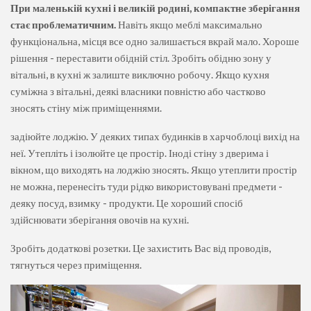
При маленькій кухні і великій родині, компактне зберігання
стає проблематичним.
Навіть якщо меблі максимально
функціональна, місця все одно залишається вкрай мало. Хороше
рішення - переставити обідній стіл. Зробіть обідню зону у
вітальні, в кухні ж залиште виключно робочу. Якщо кухня
суміжна з вітальні, деякі власники повністю або частково
зносять стіну між приміщеннями.
задіюйте лоджію. У деяких типах будинків в харчоблоці вихід на
неї. Утепліть і ізолюйте це простір. Іноді стіну з дверима і
вікном, що виходять на лоджію зносять. Якщо утеплити простір
не можна, перенесіть туди рідко використовувані предмети -
деяку посуд, взимку - продукти. Це хороший спосіб
здійснювати зберігання овочів на кухні.
Зробіть додаткові розетки. Це захистить Вас від проводів,
тягнуться через приміщення.