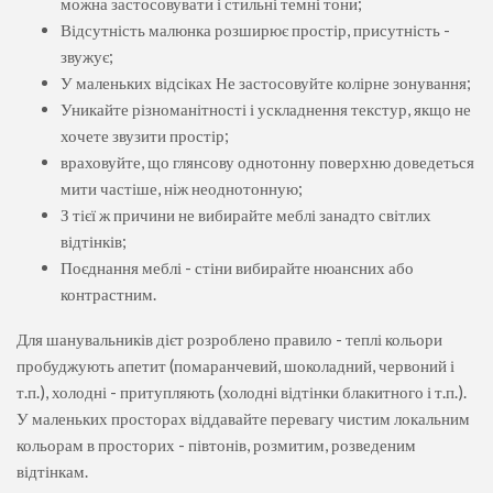
можна застосовувати і стильні темні тони;
Відсутність малюнка розширює простір, присутність -
звужує;
У маленьких відсіках Не застосовуйте колірне зонування;
Уникайте різноманітності і ускладнення текстур, якщо не
хочете звузити простір;
враховуйте, що глянсову однотонну поверхню доведеться
мити частіше, ніж неоднотонную;
З тієї ж причини не вибирайте меблі занадто світлих
відтінків;
Поєднання меблі - стіни вибирайте нюансних або
контрастним.
Для шанувальників дієт розроблено правило - теплі кольори
пробуджують апетит (помаранчевий, шоколадний, червоний і
т.п.), холодні - притупляють (холодні відтінки блакитного і т.п.).
У маленьких просторах віддавайте перевагу чистим локальним
кольорам в просторих - півтонів, розмитим, розведеним
відтінкам.