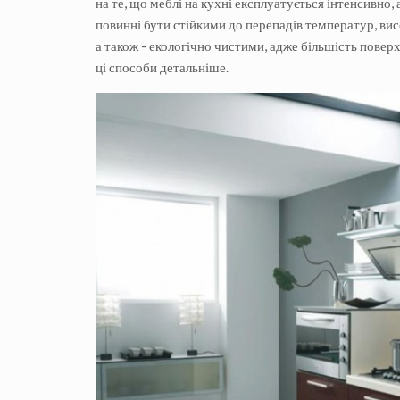
на те, що меблі на кухні експлуатується інтенсивно, 
повинні бути стійкими до перепадів температур, висо
а також - екологічно чистими, адже більшість повер
ці способи детальніше.