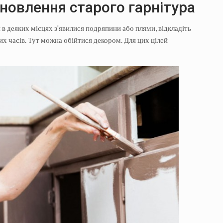
новлення старого гарнітура
в деяких місцях з'явилися подряпини або плями, відкладіть
х часів. Тут можна обійтися декором. Для цих цілей