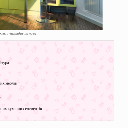
ня, а виглядає як нова
ітура
них меблів
ь
овних кухонних елементів