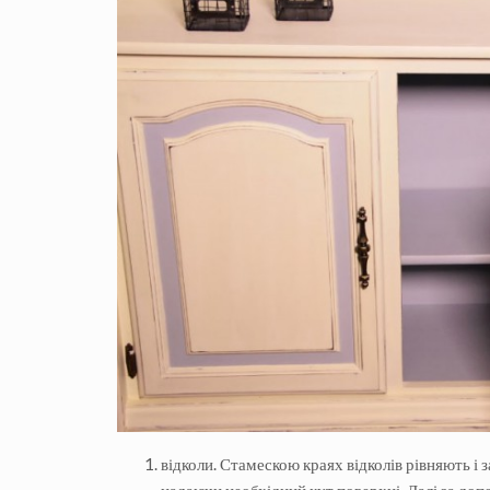
відколи. Стамескою краях відколів рівняють і
надаючи необхідний кут поверхні. Далі за до