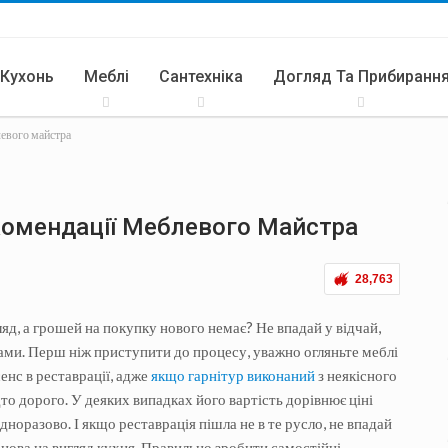
 Кухонь
Меблі
Сантехніка
Догляд Та Прибиранн
левого майстра
ари
Літня Кухня
екомендації Меблевого Майстра
28,763
ляд, а грошей на покупку нового немає? Не впадай у відчай,
ами. Перш ніж приступити до процесу, уважно огляньте меблі
енс в реставрації, адже
якщо гарнітур виконаний
з неякісного
то дорого. У деяких випадках його вартість дорівнює ціні
норазово. І якщо реставрація пішла не в те русло, не впадай
 нова на вигляд кухня. Правильно зробити самостійні