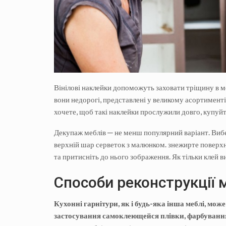
Вінілові наклейки допоможуть заховати тріщину в меб
вони недорогі, представлені у великому асортимент
хочете, щоб такі наклейки прослужили довго, купуйт
Декупаж меблів ─ не менш популярний варіант. Виб
верхній шар серветок з малюнком. знежирте поверхню
та притисніть до нього зображення. Як тільки клей в
Способи реконструкції 
Кухонні гарнітури, як і будь-яка інша меблі, мо
застосування самоклеющейся плівки, фарбуванн