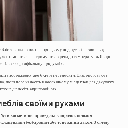
лів за кілька хвилин і при цьому додадуть їй новий вид.
і, легко миються і витримують перепади температури. Якщо
е тільки сертифіковану продукцію.
еріть зображення, яке будете переносити. Використовують
, після чого нанесіть в необхідному місці клей для декупажу
исохне, нанесіть акриловий лак.
меблів своїми руками
же бути косметично приведена в порядок шляхом
я, лакування безбарвним або тонованим лаком.
З огляду