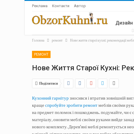
Реклама
Контакти
Автор
Дизайн
Головна
ремонт
Нове життя старої кухні: рекомендації меб
Аксесу
РЕМОНТ
Нове Життя Старої Кухні: Р
Поділитися
Кухонний гарнітур
зносився і втратив зовнішній виг
краще
спробуйте зробити ремонт
меблів своїми рук
на предмет поломок і пошкоджень. подумайте, чи є с
матеріалу, оновити меблі своїми руками вийде занад
нового комплекту. Дерев'яні меблі ремонтується неод
у відчай, цілком можливо, що у вас вийде абсолютно