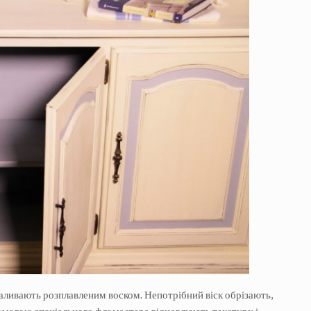
 заливають розплавленим воском. Непотрібний віск обрізають,
помогою спеціального фломастера відновлюють текстуру і