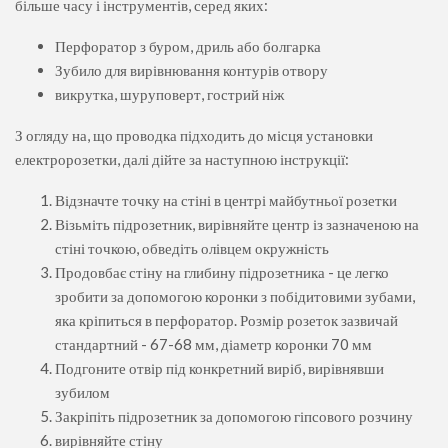
більше часу і інструментів, серед яких:
Перфоратор з буром, дриль або болгарка
Зубило для вирівнювання контурів отвору
викрутка, шуруповерт, гострий ніж
З огляду на, що проводка підходить до місця установки
електророзетки, далі дійте за наступною інструкції:
Відзначте точку на стіні в центрі майбутньої розетки
Візьміть підрозетник, вирівняйте центр із зазначеною на
стіні точкою, обведіть олівцем окружність
Продовбає стіну на глибину підрозетника - це легко
зробити за допомогою коронки з побідитовими зубами,
яка кріпиться в перфоратор. Розмір розеток зазвичай
стандартний - 67-68 мм, діаметр коронки 70 мм
Подгоните отвір під конкретний виріб, вирівнявши
зубилом
Закріпіть підрозетник за допомогою гіпсового розчину
вирівняйте стіну