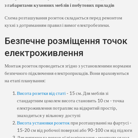
з габаритами кухонних меблів і побутових приладів
Схема розташування розеток складається перед ремонтом
кухні з дотриманням правил і вимог електробезпеки.
Безпечне розміщення точок
електроживлення
Монтаж розеток проводиться згідно з установленими нормами
безпечного підключення електроприладів. Вони враховуються
на етапі планування:
Висота розетки від статі
- 15 см. Для меблів зі
стандартним цоколем висота становить 10 см - точка
електроживлення потрапляє на відкритий простір,
знаходиться у вільному доступі
Висота установки розеток
при розташуванні на фартусі -
15-20 см від робочої поверхні або 90-100 см від підлоги
Для витяжки та верхньої підсвічування - монтується над