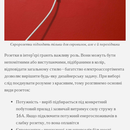
Євророзетки підходять тільки для євровилок, але є й перехідники
Розетки в інтер'єрі грають важливу роль. Вони можуть бути
непомітними або виступаючими, підібраними в колір,
відповідати загальному стилю - багатство електроассортімента
дозволяє вирішити будь-яку дизайнерську задачу. При виборі
слід поєднувати розумне з красивим, тому розглянемо основні
види розеток:
Потужність - виріб підбирається під конкретний
побутовий прилад і зазвичай витримує силу струму в
16А. Якщо підключити потужний енергоспоживачів в
слабку розетку, то вона оплавітся
Євророзетки - призначені для штепселів більшості