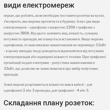
види електромереж
перше, що роблять, коли необхідно поставити розетки на кухні,
з'ясовують, яка мережа протягнута в будинку. Існує два види
електромереж - однофазна з напругою 220В і трифазна з
напругою 380В. Від цього залежить вид, кількість, сумарна
потужність приладів, які планується встановити. Якщо мережа
однофазная, то максимальне навантаження не перевищує 11кВт
- в цьому випадку іноді доводиться відмовлятися від потужних
електроприладів або надмірної кількості техніки. При трифазної
організації подачі електрики - допустима навантаження в
33кВт, що дозволяє не замислюватися про вибір побутових
приладів.
Зовні мережі розрізняються кількістю жив в кабелі - для
однофазної 2 або 3 проводка, для трифазної - 4 або 5.
Складання плану розеток: