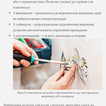
або з термопластика. Вони не схильні до горіння і не
плавляться
З вимикачем - призначені для відключення живлення, щоб
не виймати вилки електроприладів
З таймером - запрограмоване відключення живлення
дозволяє автоматизувати управління приладами
З підсвічуванням - служать маячками в темряві
Перед установкою розетки переконайтеся, що знеструмили
квартиру від електрики
Вибираючи розетки для кухні, спочатку звертайте увагу на