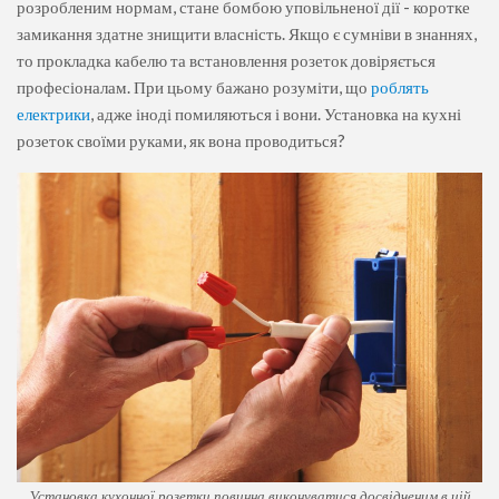
розробленим нормам, стане бомбою уповільненої дії - коротке
замикання здатне знищити власність. Якщо є сумніви в знаннях,
то прокладка кабелю та встановлення розеток довіряється
професіоналам. При цьому бажано розуміти, що
роблять
електрики
, адже іноді помиляються і вони. Установка на кухні
розеток своїми руками, як вона проводиться?
Установка кухонної розетки повинна виконуватися досвідченим в цій