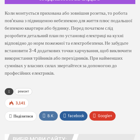
Коли монтується прихована або зовнішня розетка, то робота
пов'язана з підвищеною небезпекою для життя плюс подальшої
безпекою квартири або будинку. Перед початком слід
розробити детальний план по установці електриці на кухні
відповідно до норм пожежної та електробезпеки. Не забудьте
встановити 3-4 додаткових точки харчування, щоб виключити
використання трійників або перехідників. При найменших
сумнівах у власних силах звертайтеся за допомогою до
професійних електриків.
ремонт
3,141
Поділитися
В.К.
facebook
Google+
WhatsApp
Viber
телеграма
ВИБІР МОВИ САЙТУ:
люди. адреса