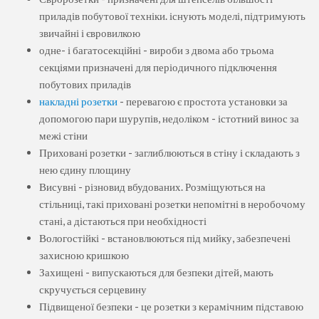
приладів побутової техніки. існують моделі, підтримують
звичайні і євровилкою
одне- і багатосекційні - вироби з двома або трьома
секціями призначені для періодичного підключення
побутових приладів
накладні розетки
- перевагою є простота установки за
допомогою пари шурупів, недоліком - істотний винос за
межі стіни
Приховані розетки - заглиблюються в стіну і складають з
нею єдину площину
Висувні - різновид вбудованих. Розміщуються на
стільниці, такі приховані розетки непомітні в неробочому
стані, а дістаються при необхідності
Вологостійкі - встановлюються під мийку, забезпечені
захисною кришкою
Захищені - випускаються для безпеки дітей, мають
скручується серцевину
Підвищеної безпеки - це розетки з керамічним підставою