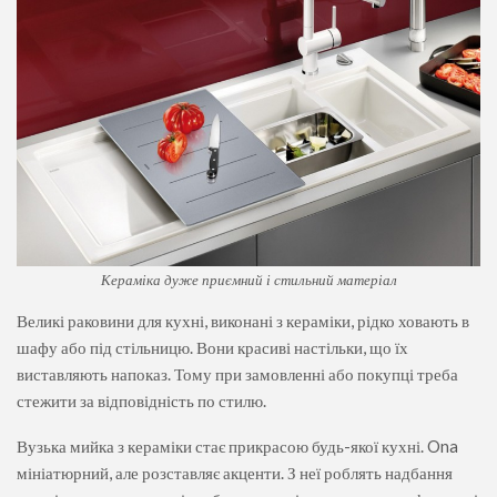
Кераміка дуже приємний і стильний матеріал
Великі раковини для кухні, виконані з кераміки, рідко ховають в
шафу або під стільницю. Вони красиві настільки, що їх
виставляють напоказ. Тому при замовленні або покупці треба
стежити за відповідність по стилю.
Вузька мийка з кераміки стає прикрасою будь-якої кухні. Ona
мініатюрний, але розставляє акценти. З неї роблять надбання