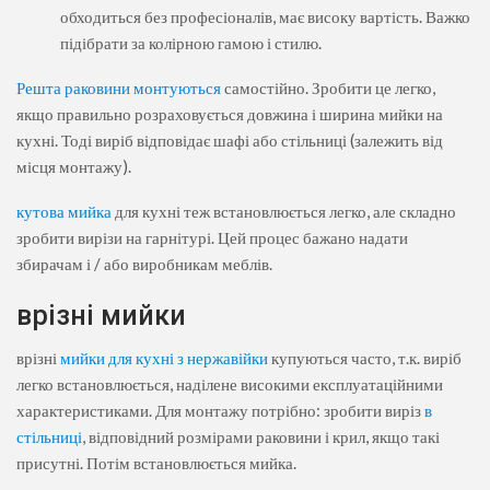
обходиться без професіоналів, має високу вартість. Важко
підібрати за колірною гамою і стилю.
Решта раковини монтуються
самостійно. Зробити це легко,
якщо правильно розраховується довжина і ширина мийки на
кухні. Тоді виріб відповідає шафі або стільниці (залежить від
місця монтажу).
кутова мийка
для кухні теж встановлюється легко, але складно
зробити вирізи на гарнітурі. Цей процес бажано надати
збирачам і / або виробникам меблів.
врізні мийки
врізні
мийки для кухні з нержавійки
купуються часто, т.к. виріб
легко встановлюється, наділене високими експлуатаційними
характеристиками. Для монтажу потрібно: зробити виріз
в
стільниці
, відповідний розмірами раковини і крил, якщо такі
присутні. Потім встановлюється мийка.