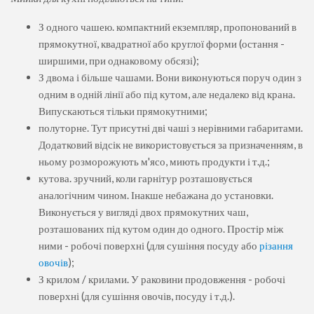
З одного чашею. компактний екземпляр, пропонований в
прямокутної, квадратної або круглої форми (остання -
ширшими, при однаковому обсязі);
З двома і більше чашами. Вони виконуються поруч один з
одним в одній лінії або під кутом, але недалеко від крана.
Випускаються тільки прямокутними;
полуторне. Тут присутні дві чаші з нерівними габаритами.
Додатковий відсік не використовується за призначенням, в
ньому розморожують м'ясо, миють продукти і т.д.;
кутова. зручний, коли гарнітур розташовується
аналогічним чином. Інакше небажана до установки.
Виконується у вигляді двох прямокутних чаш,
розташованих під кутом один до одного. Простір між
ними - робочі поверхні (для сушіння посуду або
різання
овочів
);
З крилом / крилами. У раковини продовження - робочі
поверхні (для сушіння овочів, посуду і т.д.).