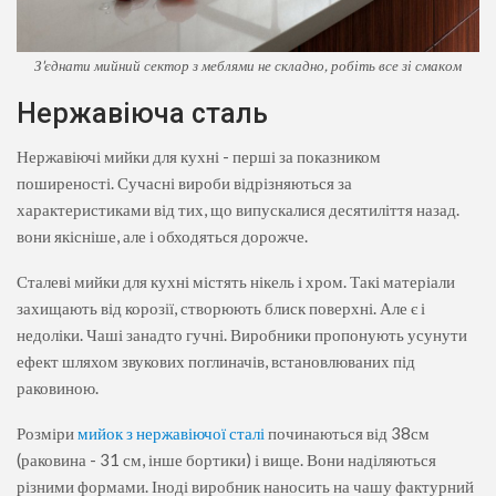
З'єднати мийний сектор з меблями не складно, робіть все зі смаком
Нержавіюча сталь
Нержавіючі мийки для кухні - перші за показником
поширеності. Сучасні вироби відрізняються за
характеристиками від тих, що випускалися десятиліття назад.
вони якісніше, але і обходяться дорожче.
Сталеві мийки для кухні містять нікель і хром. Такі матеріали
захищають від корозії, створюють блиск поверхні. Але є і
недоліки. Чаші занадто гучні. Виробники пропонують усунути
ефект шляхом звукових поглиначів, встановлюваних під
раковиною.
Розміри
мийок з нержавіючої сталі
починаються від 38см
(раковина - 31 см, інше бортики) і вище. Вони наділяються
різними формами. Іноді виробник наносить на чашу фактурний