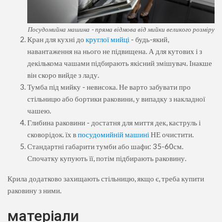
Посудомийна машина - пряма відмова від мийки великого розміру
Кран для кухні до
круглої мийці
- будь-який,
навантаження на нього не підвищена. А для кутових і з
декількома чашами підбирають якісний змішувач. Інакше
він скоро вийде з ладу.
Тумба під мийку - невисока. Не варто забувати про
стільницю або бортики раковини, у випадку з накладної
чашею.
Глибина раковини - достатня для миття дек, каструль і
сковорідок. їх в
посудомийній машині
НЕ очистити.
Стандартні габарити тумби або шафи: 35-60см.
Спочатку купують її, потім підбирають раковину.
Крила додатково захищають стільницю, якщо є, треба купити
раковину з ними.
матеріали