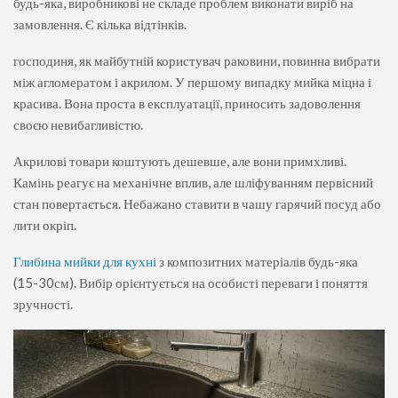
будь-яка, виробникові не складе проблем виконати виріб на
замовлення. Є кілька відтінків.
господиня, як майбутній користувач раковини, повинна вибрати
між агломератом і акрилом. У першому випадку мийка міцна і
красива. Вона проста в експлуатації, приносить задоволення
своєю невибагливістю.
Акрилові товари коштують дешевше, але вони примхливі.
Камінь реагує на механічне вплив, але шліфуванням первісний
стан повертається. Небажано ставити в чашу гарячий посуд або
лити окріп.
Глибина мийки для кухні
з композитних матеріалів будь-яка
(15-30см). Вибір орієнтується на особисті переваги і поняття
зручності.