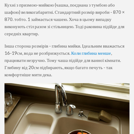
Кухні з призмою-мийкою
(чашка, поєднана з тумбою або
шафою) великогабаритні. Стандартний розмір вироби - 870 ×
870. тобто. 1 займається чашею. Хоча в цьому випадку
виконують стіл разом зі стільницею. Тоді раковина підійде для
середніх квартир.
Інша сторона розмірів - глибина мийки. Ідеальним вважається
16-19см, вода не розбризкується.
Коли глибина менше
,
працювати незручно. Тому чаша підійде для ванної кімнати.
Глибину від 20см підбирають, якщо багато печуть - так
комфортніше мити дека.