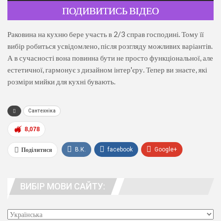
ПОДИВИТИСЬ ВІДЕО
Раковина на кухню бере участь в 2/3 справ господині. Тому її
вибір робиться усвідомлено, після розгляду можливих варіантів.
А в сучасності вона повинна бути не просто функціональної, але
естетичної, гармонує з дизайном інтер'єру. Тепер ви знаєте, які
розміри мийки для кухні бувають.
Сантехніка
8,078
Поділитися
В.К.
facebook
Google+
WhatsApp
Viber
телеграма
ВИБІР МОВИ САЙТУ:
люди. адреса