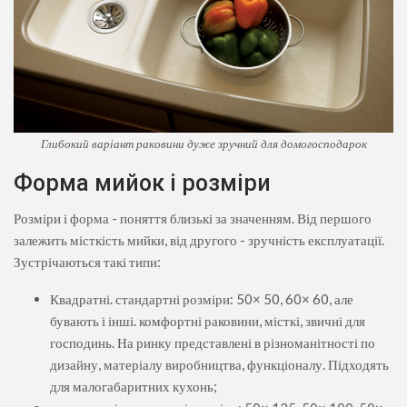
Глибокий варіант раковини дуже зручний для домогосподарок
Форма мийок і розміри
Розміри і форма - поняття близькі за значенням. Від першого
залежить місткість мийки, від другого - зручність експлуатації.
Зустрічаються такі типи:
Квадратні. стандартні розміри: 50× 50, 60× 60, але
бувають і інші. комфортні раковини, місткі, звичні для
господинь. На ринку представлені в різноманітності по
дизайну, матеріалу виробництва, функціоналу. Підходять
для малогабаритних кухонь;