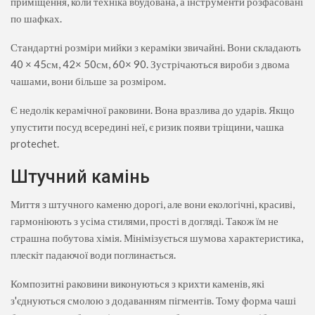
приміщення, коли техніка вбудована, а інструменти розфасовані
по шафках.
Стандартні розміри мийки з кераміки звичайні. Вони складають
40 × 45см, 42× 50см, 60× 90. Зустрічаються вироби з двома
чашами, вони більше за розміром.
Є недолік керамічної раковини. Вона вразлива до ударів. Якщо
упустити посуд всередині неї, є ризик появи тріщини, чашка
protechet.
Штучний камінь
Миття з штучного каменю дорогі, але вони екологічні, красиві,
гармоніюють з усіма стилями, прості в догляді. Також їм не
страшна побутова хімія. Мінімізується шумова характеристика,
плескіт падаючої води поглинається.
Композитні раковини виконуються з крихти каменів, які
з'єднуються смолою з додаванням пігментів. Тому форма чаші