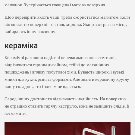
малюнок. Зустрічається глянцева і матова поверхня.
Щоб перевірити якість чаші, треба скористатися магнітом. Коли
він ковзає по поверхні, то сталь хороша. Якщо застряг на місці,
вибирають іншу раковину.
кераміка
Керамічні раковини наділені перевагами. вони естетичні,
відрізняються гарним дизайном, стійкі до механічних
пошкоджень і впливу побутової хімії. Бувають широкі і вузькі
мийки для кухні, різні за формами. Але знайти керамічну круглу
чашу складно, а то і зовсім не вдасться.
Серед інших достоїнств відзначають надійність. На поверхню
не страшно ставити гарячу каструлю, вона не залишить слідів. Її
легко мити.