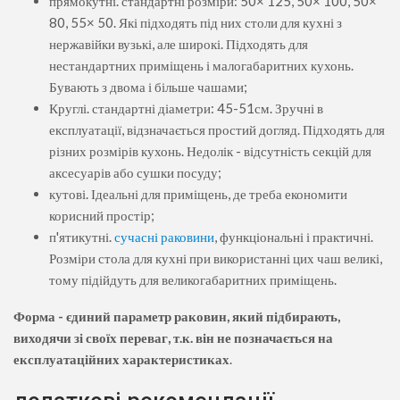
прямокутні. стандартні розміри: 50× 125, 50× 100, 50×
80, 55× 50. Які підходять під них столи для кухні з
нержавійки вузькі, але широкі. Підходять для
нестандартних приміщень і малогабаритних кухонь.
Бувають з двома і більше чашами;
Круглі. стандартні діаметри: 45-51см. Зручні в
експлуатації, відзначається простий догляд. Підходять для
різних розмірів кухонь. Недолік - відсутність секцій для
аксесуарів або сушки посуду;
кутові. Ідеальні для приміщень, де треба економити
корисний простір;
п'ятикутні.
сучасні раковини
, функціональні і практичні.
Розміри стола для кухні при використанні цих чаш великі,
тому підійдуть для великогабаритних приміщень.
Форма - єдиний параметр раковин, який підбирають,
виходячи зі своїх переваг, т.к. він не позначається на
експлуатаційних характеристиках
.