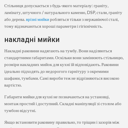
Стільниця допускається з будь-якого матеріалу: граніту,
ламінату, штучного / натурального каменю, DSP, стали, граніту
або дерева.
врізні мийки
робляться тільки з нержавіючої сталі,
тому відзначаються хороші параметри і гігієнічність.
накладні мийки
Накладні раковини надягають на тумбу. Вони наділяються
стандартними габаритами. Оскільки вони замінюють стільницю,
розміри накладних мийок для кухні їй відповідають. Раковини
ідеально підходять до недорогого гарнітуру з окремими
шафами, тумбами. Самі вироби теж не відрізняються високою
вартістю.
Габарити мийки для кухні не позначаються на установці,
монтаж простий і доступний. Складні маніпуляції зі столом або
тумбою відсутні.
Якщо встановити раковину правильно, то тріщин і зазорів між