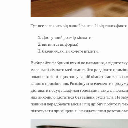
Тут все залежить від вашої фантазії і від таких факто
Доступний розмір кімнати;
вигини стін, форма;
бажання, які ви хочете втілити.
Вибирайте фабричні кухні не навмання, а відштовхую
маленької кімнати меблями вийти розділити приміще
нюанси кожної з цих зон у вашій кімнаті, можливо 
вашого приміщення. Розміщуючи елементи продумуйт
діставати посуд з шаф над головами і так далі. Баж
них виходило дістатися без зайвих рухів тіла. Не заб
повинен передбачати місце і під дрібну побутову те
підготувати приміщення і накидати план розстановк