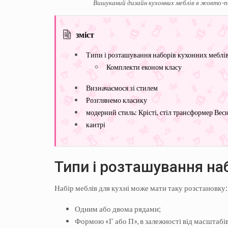
Вишуканий дизайн кухонних меблів в жовто-п
зміст
Типи і розташування наборів кухонних меблі
Комплекти економ класу
Визначаємося зі стилем
Розглянемо класику
модерний стиль: Крісті, стіл трансформер Весн
кантрі
Типи і розташування на
Набір меблів для кухні може мати таку розстановку:
Одним або двома рядами;
Формою «Г або П», в залежності від масштабі