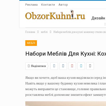
Реклама
Контакти
Автор
Дизайн
Головна
меблі
Набори меблів для кухні: кожному стилю св
Аксесу
МЕБЛІ
Набори Меблів Для Кухні: К
Поділитися
Якщо ви хочете, щоб ваша кухня виділялася серед інш
Навіть якщо у вашому будинку кухня невелика і план
можуть виправити це становище, головне правильно пі
розставлена ​​меблі допоможе знизити ефект замкнут