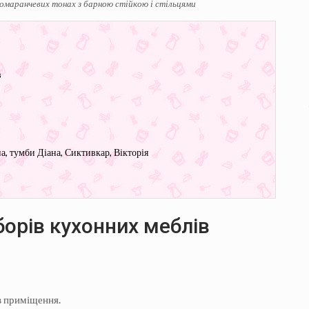
омаранчевих тонах з барною стійкою і стільцями
в
а, тумби Діана, Сиктивкар, Вікторія
борів кухонних меблів
в приміщення.