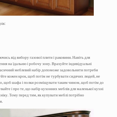
рів:
чись від вибору газової плити і раковини. Навіть для
ння на їдальню і робочу зону. Врахуйте індивідуальні
класичний меблевий набір допоможе задовольнити потреби
е кожен крок, щоб потім не турбувати сидячих людей, не
ано, щоб шафа і полки розміщувати таким чином, щоб потім до
увайте і про те, що набір кухонних меблів для маленької кухні
хніку. Тому перед тим, як купувати меблі потрібно
и.