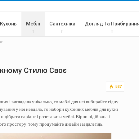
 Кухонь
Меблі
Сантехніка
Догляд Та Прибиранн
оє
ари
Літня Кухня
ожному Стилю Своє
537
их і виглядала унікально, то меблі для неї вибирайте гідну.
ування у неї невдала, то набори кухонних меблів для кухні
дібрати варіант і розставити меблі. Вірно підібрана і
ого простору, тому продумайте дизайн заздалегідь.