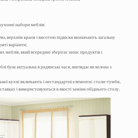
кухонні набори меблів:
елю, верхнім краєм і висотою підвіски визначають загальну
риті варіанти;
 меблів, який всередині зберігає запас продуктів і
блі була актуальна в радянські часи, виглядає як колона з
ької кухні включають і нестандартні елементи: столи-тумби,
дставках і використовуються в якості заміни обіднього столу.