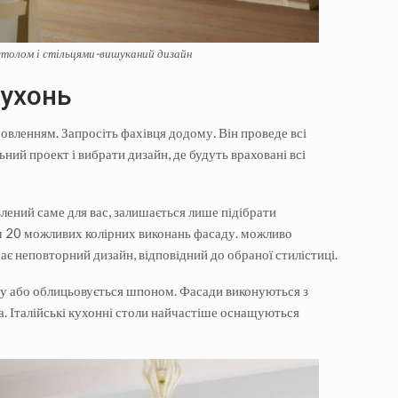
 столом і стільцями-вишуканий дизайн
кухонь
овленням. Запросіть фахівця додому. Він проведе всі
ний проект і вибрати дизайн, де будуть враховані всі
лений саме для вас, залишається лише підібрати
ьш 20 можливих колірних виконань фасаду. можливо
ає неповторний дизайн, відповідний до обраної стилістиці.
ду або облицьовується шпоном. Фасади виконуються з
ла. Італійські кухонні столи найчастіше оснащуються