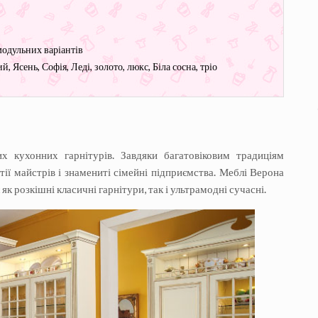
модульних варіантів
, Ясень, Софія, Леді, золото, люкс, Біла сосна, тріо
них кухонних гарнітурів. Завдяки багатовіковим традиціям
стії майстрів і знамениті сімейні підприємства. Меблі Верона
є як розкішні класичні гарнітури, так і ультрамодні сучасні.