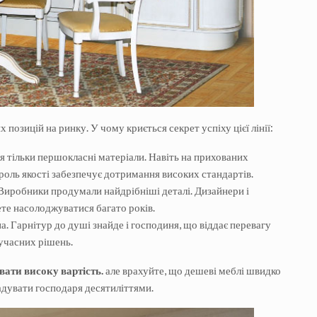
позицій на ринку. У чому криється секрет успіху цієї лінії:
я тільки першокласні матеріали. Навіть на прихованих
роль якості забезпечує дотримання високих стандартів.
ь. Виробники продумали найдрібніші деталі. Дизайнери і
ете насолоджуватися багато років.
а. Гарнітур до душі знайде і господиня, що віддає перевагу
сучасних рішень.
вати високу вартість.
але врахуйте, що дешеві меблі швидко
радувати господаря десятиліттями.