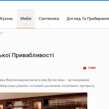
 Кухонь
Меблі
Сантехніка
Догляд Та Прибиранн
сті
ари
Літня Кухня
ської Привабливості
3,906
ика Верона відома на весь мір.Кухні люкс - це поєднання
йнерських рішень і останніх досягнень технічного прогресу.