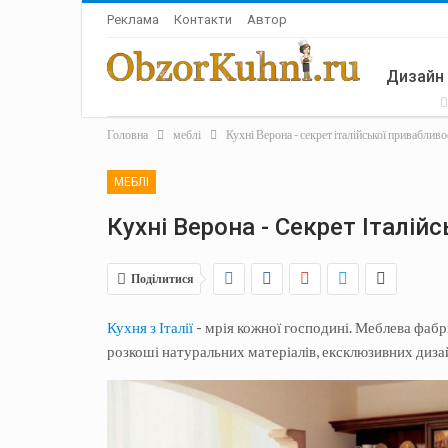
Реклама
Контакти
Автор
Дизайн
Головна
меблі
Кухні Верона - секрет італійської привабливо
Аксесу
МЕБЛІ
Кухні Верона - Секрет Італій
Поділитися
Кухня з Італії
- мрія кожної господині. Меблева фабр
розкоші натуральних матеріалів, ексклюзивних диза