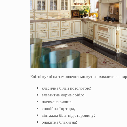
Елітні кухні на замовлення можуть похвалитися ши
класична біла з позолотою;
елегантне чорне срібло;
насичена вишня;
спокійна Тортора;
вінтажна біла, під старовину;
блакитна блакитна;