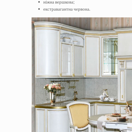
ніжна вершкова;
екстравагантна червона.