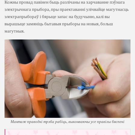
Кожны провад павінен быць разлічаны на харчаванне пэўнага
электрычнага прыбора, пры праектаванні улічвайце магутнасць
электрапрыбораў і бярыце запас на будучыню, калі вы
вырашыце замяніць бытавыя прыборы на новыя, больш
магутныя.
Мантаж праводкі трэба рабіць, выконваючы усе правілы бяспекі