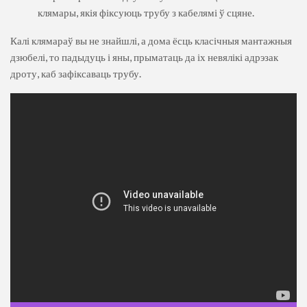
клямары, якія фіксуюць трубу з кабелямі ў сцяне.
Калі клямараў вы не знайшлі, а дома ёсць класічныя мантажныя
дзюбелі, то падыдуць і яны, прыматаць да іх невялікі адрэзак
дроту, каб зафіксаваць трубу.