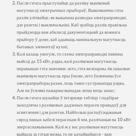
Пасля гэтага прыступайце да разліку выніковай
магутнасці электрычных прыбораў. Выконваючы гэты
разлік улічвайце, як выканана разводка электраправодкі,
дзе разеткі і выключальнікі. Каб зрабіць разлік правільна
прыйдзецца вам абкласці дакументацыяй да кожнага
прыбору ў доме, каб адымаць намінальную магутнасць
бытавых элементаў кухні;
Калі казаць увогуле, то схема электраправодкі павінна
выйсці да 15 кВт, рэдка, калі разліковая магутнасць
перавышае гэта значэнне. што, гэта велізарны лік паказвае
выніковую магутнасць пры ўмове, што ўключаны ўсе
электрапрыборы разам, хоць такое сустракаецца рэдка.
Але на ўсялякі пажарны выпадак лепш мець запас;
Пасля гэтага шукайце ў інтэрнэце табліцу і падбірае
зыходзячы з разліковых дадзеных перасек правадоў для
асвятлення і для разетак. Найбольш распаўсюджаныя
сярод іншых кабелі перасекам 6 мм, разлічаныя на 10 кВт
энергаспажывання. Калі ж у вас разліковая магутнасць
выйшла за гэтыя межы, то не адчайвайцеся - вам