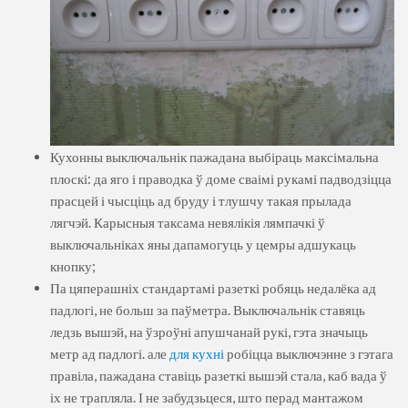
Кухонны выключальнік пажадана выбіраць максімальна
плоскі: да яго і праводка ў доме сваімі рукамі падводзіцца
прасцей і чысціць ад бруду і тлушчу такая прылада
лягчэй. Карысныя таксама невялікія лямпачкі ў
выключальніках яны дапамогуць у цемры адшукаць
кнопку;
Па цяперашніх стандартамі разеткі робяць недалёка ад
падлогі, не больш за паўметра. Выключальнік ставяць
ледзь вышэй, на ўзроўні апушчанай рукі, гэта значыць
метр ад падлогі. але
для кухні
робіцца выключэнне з гэтага
правіла, пажадана ставіць разеткі вышэй стала, каб вада ў
іх не трапляла. І не забудзьцеся, што перад мантажом