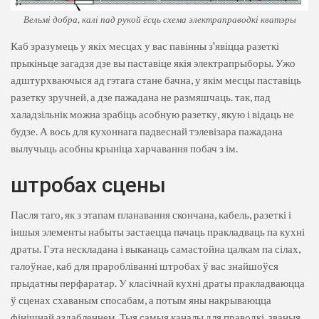
Вельмі добра, калі пад рукой ёсць схема электраправодкі кватэры
Каб зразумець у якіх месцах у вас павінны з'явіцца разеткі
прыкіньце загадзя дзе вы паставіце якія электрапрыборы. Ужо
адштурхваючыся ад гэтага стане бачна, у якім месцы паставіць
разетку зручней, а дзе пажадана не размяшчаць. так, пад
халадзільнік можна зрабіць асобную разетку, якую і відаць не
будзе. А вось для кухоннага падвеснай тэлевізара пажадана
вылучыць асобны крыніца харчавання побач з ім.
штробах сцены
Пасля таго, як з этапам планавання скончана, кабель, разеткі і
іншыя элементы набыты застаецца пачаць пракладваць па кухні
драты. Гэта нескладана і выканаць самастойна цалкам па сілах,
галоўнае, каб для праробліванні штробах ў вас знайшоўся
прыдатны перфаратар. У класічнай кухні драты пракладваюцца
ў сценах схаваным спосабам, а потым яны накрываюцца
фінішнай аздабленнем. Тыя самыя каналы для праводкі, званыя