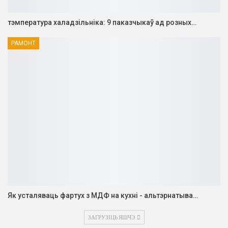
тэмпература халадзільніка: 9 паказчыкаў ад розных…
РАМОНТ
Як усталяваць фартух з МДФ на кухні - альтэрнатыва…
ЗАГРУЗІЦЬ ЯШЧЭ