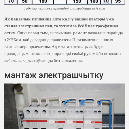
Табліца перасеку правадоў спатрэбіцца заўсёды
Як паказчык улічвайце, што калі ў вашай кватэры ўжо
стаяла электрычная печ, то хутчэй за ўсё ў вас трохфазная
сетку.
Яшчэ перад тым, як пачынаць рамонт пажадана параіцца
з ЖЭКом, каб даведацца праведзена Ці зазямленне і іншыя
важныя мерапрыемствы. Ад гэтага залежыць як будзе
праходзіць мантаж электраправодкі сваімі рукамі, бо не кожны
кабель выкарыстоўваецца без зазямлення.
мантаж электрашчытку