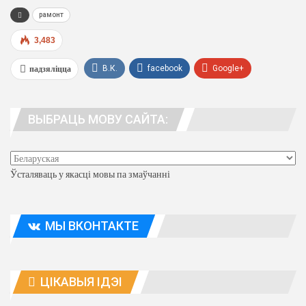
рамонт
3,483
падзяліцца
В.К.
facebook
Google+
WhatsApp
Viber
тэлеграма
ВЫБРАЦЬ МОВУ САЙТА:
людзі. адрас
Ўсталяваць у якасці мовы па змаўчанні
МЫ ВКОНТАКТЕ
ЦІКАВЫЯ ІДЭІ