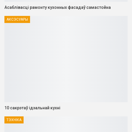
Асаблівасці рамонту кухонных фасадаў самастойна
АКСЭСУАРЫ
10 сакрэтаў ідэальнай кухні
ТЭХНІКА