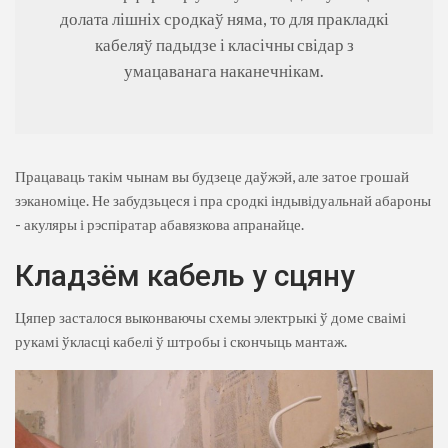
долата лішніх сродкаў няма, то для пракладкі
кабеляў падыдзе і класічны свідар з
умацаванага наканечнікам.
Працаваць такім чынам вы будзеце даўжэй, але затое грошай
зэканоміце. Не забудзьцеся і пра сродкі індывідуальнай абароны
- акуляры і рэспіратар абавязкова апранайце.
Кладзём кабель у сцяну
Цяпер засталося выконваючы схемы электрыкі ў доме сваімі
рукамі ўкласці кабелі ў штробы і скончыць мантаж.