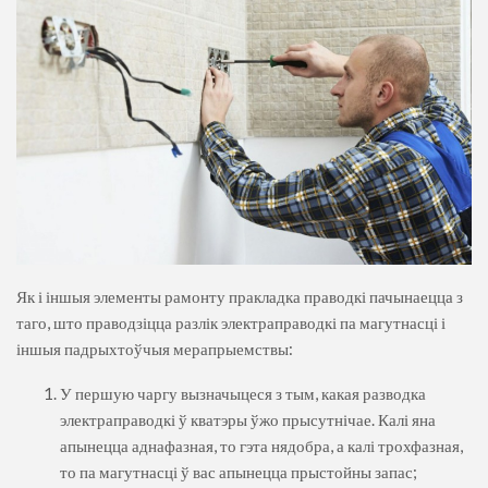
Як і іншыя элементы рамонту пракладка праводкі пачынаецца з
таго, што праводзіцца разлік электраправодкі па магутнасці і
іншыя падрыхтоўчыя мерапрыемствы:
У першую чаргу вызначыцеся з тым, какая разводка
электраправодкі ў кватэры ўжо прысутнічае. Калі яна
апынецца аднафазная, то гэта нядобра, а калі трохфазная,
то па магутнасці ў вас апынецца прыстойны запас;