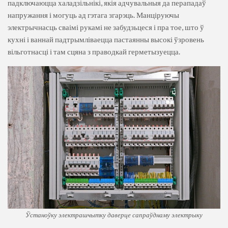
падключаюцца халадзільнікі, якія адчувальныя да перападаў
напружання і могуць ад гэтага згарэць. Манціруючы
электрычнасць сваімі рукамі не забудзьцеся і пра тое, што ў
кухні і ваннай падтрымліваецца пастаянны высокі ўзровень
вільготнасці і там сцяна з праводкай герметызуецца.
Ўстаноўку электрашчытку даверце сапраўднаму электрыку