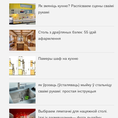
Як змяніць кухню? Распісваем сцены сваімі
рукамі
Столь з драўляных бэлек: 55 ідэй
афармлення
Памеры шаф на кухню
як ўрэзаць (ўсталяваць) мыйку ў стальніцу
сваімі рукамі: простая інструкцыя
Выбіраем лямпачкі для нацяжной столі.
Ідэі іх размяшчэння— фота дызайну