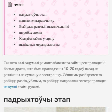
змест
падрыхтоўчы этап
мантаж электрашчытку
Выбіраем разеткі і выключальнікі
штробах сцены
Кладзём кабель у сцяну
выніковыя мерапрыемствы
Так што калі задумалі рамонт абавязкова займіцеся праводкай,
бо тыя драты, што былі пракладзены 10-20 гадоў назад не
разлічаны на сучасную электроніку. Сёння мы разбярэмся як
робіцца разлік, ўбачым, як робіцца пакрокавая электраправодка
на кухні
сваімі рукамі.
падрыхтоўчы этап