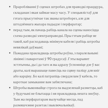
Праробліванні ў сценах штробах для праводкі працэдура,
складаная і якая займае масу часу. У спецыялістаў для
гэтага прысутнічае так званы штроборез, але для
штодзённага жыхара падыдзе і перфаратар;
перад тым, як пачаць рабіць канала на сцены наносіцца
схема разводкі электраправодкі. Пры гэтым рабіце яе
такой, каб расходаваць мінімум кабеля і рабіць штробы
невялікай даўжыні;
Пажадана пракладваць штробы роўна, з паралельнымі
лініямі і паваротамі ў 90 градусаў. Гэты варыянт
эстэтычны, ды і да таго ж вы адразу ўспомніце дзе ў вас
драты, калі вырашыце павесіць на сцяну паліцу для кніг
або карціну. Бо калі патрапіць свердзелам ў кабель, то
кароткае замыканне вам забяспечана;
Штробы выконвайце строга па выдзеленай разметцы, каб
у будучыні не блытацца і ня пракладваць нешта зноўку.
Тым жа перфаратарам вылучайце месца, пад
размяшчэнне разетак і выключальнікаў.