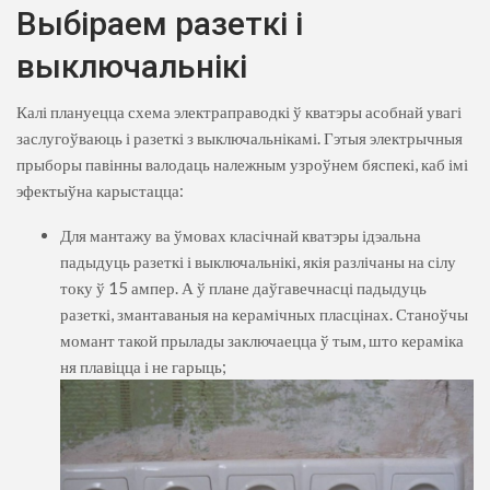
Выбіраем разеткі і
выключальнікі
Калі плануецца схема электраправодкі ў кватэры асобнай увагі
заслугоўваюць і разеткі з выключальнікамі. Гэтыя электрычныя
прыборы павінны валодаць належным узроўнем бяспекі, каб імі
эфектыўна карыстацца:
Для мантажу ва ўмовах класічнай кватэры ідэальна
падыдуць разеткі і выключальнікі, якія разлічаны на сілу
току ў 15 ампер. А ў плане даўгавечнасці падыдуць
разеткі, змантаваныя на керамічных пласцінах. Станоўчы
момант такой прылады заключаецца ў тым, што кераміка
ня плавіцца і не гарыць;