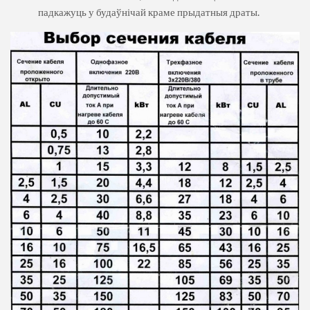
падкажуць у будаўнічай краме прыдатныя драты.