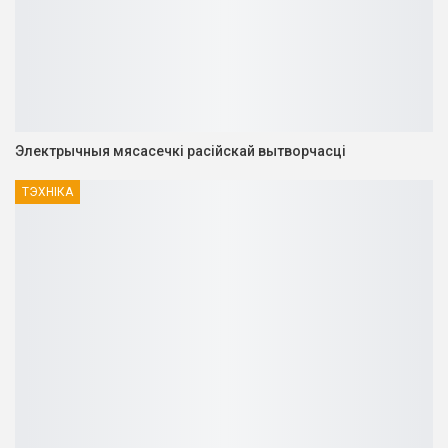
Электрычныя мясасечкі расійскай вытворчасці
ТЭХНІКА