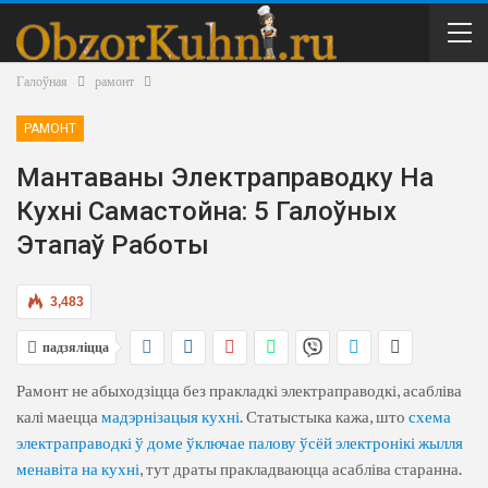
Галоўная
рамонт
РАМОНТ
Мантаваны Электраправодку На
Кухні Самастойна: 5 Галоўных
Этапаў Работы
3,483
падзяліцца
Рамонт не абыходзіцца без пракладкі электраправодкі, асабліва
калі маецца
мадэрнізацыя кухні
. Статыстыка кажа, што
схема
электраправодкі ў доме ўключае палову ўсёй электронікі жылля
менавіта на кухні
, тут драты пракладваюцца асабліва старанна.