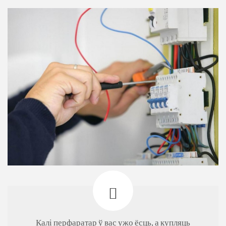
Калі перфаратар ў вас ужо ёсць, а купляць