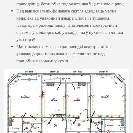
праводзіцца ўстаноўка подрозетника ў цагляную сцяну;
Пад выключальнік фонавага святла адводзяць месца
недалёка ад уваходнай дзвярэй, побач з вушаком.
Некаторыя размяшчаюць гэты элемент электрычнай
сістэмы ў калідоры, каб уваходзячы ў кухню святло там
ужо гарэў;
Мантажная схема электраправодкі кватэры можа
ўключаць дадаткова лакальнае асвятленне над
працоўнымі зонамі ў кухні.