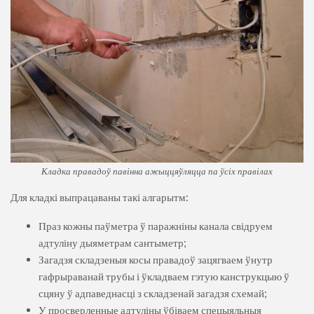
Кладка правадоў павінна ажыццяўляцца па ўсіх правілах
Для кладкі выпрацаваны такі алгарытм:
Праз кожны паўметра ў паражніны канала свідруем
адтуліну дыяметрам сантыметр;
Загадзя складзеныя косы правадоў зацягваем ўнутр
гафрыраванай трубы і ўкладваем гэтую канструкцыю ў
сцяну ў адпаведнасці з складзенай загадзя схемай;
У просверленные адтуліны ўбіваем спецыяльныя