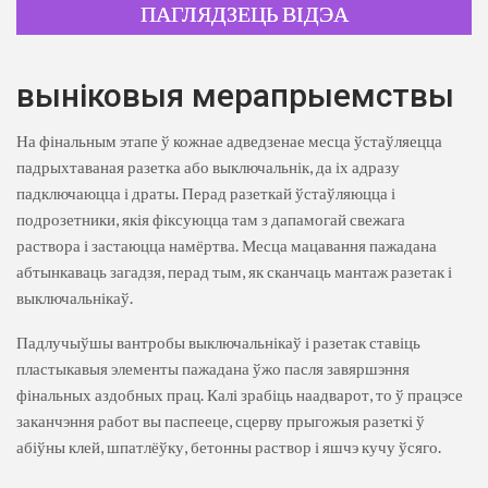
ПАГЛЯДЗЕЦЬ ВІДЭА
выніковыя мерапрыемствы
На фінальным этапе ў кожнае адведзенае месца ўстаўляецца
падрыхтаваная разетка або выключальнік, да іх адразу
падключаюцца і драты. Перад разеткай ўстаўляюцца і
подрозетники, якія фіксуюцца там з дапамогай свежага
раствора і застаюцца намёртва. Месца мацавання пажадана
абтынкаваць загадзя, перад тым, як сканчаць мантаж разетак і
выключальнікаў.
Падлучыўшы вантробы выключальнікаў і разетак ставіць
пластыкавыя элементы пажадана ўжо пасля завяршэння
фінальных аздобных прац. Калі зрабіць наадварот, то ў працэсе
заканчэння работ вы паспееце, сцерву прыгожыя разеткі ў
абіўны клей, шпатлёўку, бетонны раствор і яшчэ кучу ўсяго.