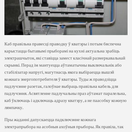
Каб правільна правесці праводку ў кватэры і потым бяспечна
карыстацца бытавымі прыборамі на кухні актуальна зрабіць
электрашчыток, які ставіцца замест класічнай размеркавальнай
скрынкі. Перад ім мантуецца аўтаматычны выключальнік або
стабілізатар напругі, магутнасць якога выбіраецца вышэй
кожнага энергопотребителя ў кватэры. Туды ж праводзіцца
падлучэнне разетак, галоўнае выбраць правільна кабель для
падлучэння. Асвятленне падлучальны праз аўтамат паралельна,
каб ўключаць і адключаць адразу кватэру, а не паасобку кожную
лямпачку.
Пры жаданні дапускаецца падключэнне кожнага
электрапрыбора на асобныя ахоўныя прыборы. Як правіла, так