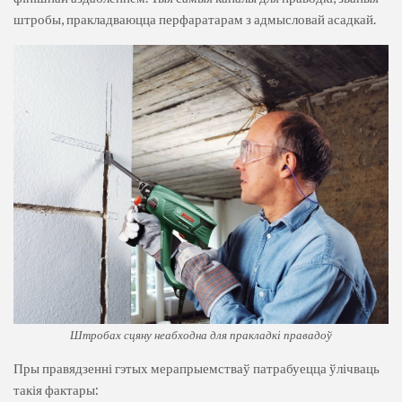
штробы, пракладваюцца перфаратарам з адмысловай асадкай.
Штробах сцяну неабходна для пракладкі правадоў
Пры правядзенні гэтых мерапрыемстваў патрабуецца ўлічваць
такія фактары: