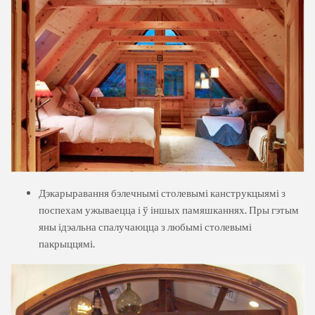
Дэкарыравання бэлечнымі столевымі канструкцыямі з
поспехам ужываецца і ў іншых памяшканнях. Пры гэтым
яны ідэальна спалучаюцца з любымі столевымі
пакрыццямі.