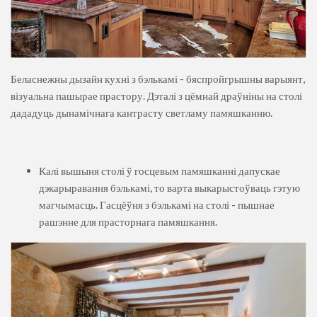
Беласнежны дызайн кухні з бэлькамі - бяспройгрышны варыянт,
візуальна пашырае прастору. Дэталі з цёмнай драўніны на столі
дададуць дынамічнага кантрасту светламу памяшканню.
Калі вышыня столі ў госцевым памяшканні дапускае
дэкарыравання бэлькамі, то варта выкарыстоўваць гэтую
магчымасць. Гасцёўня з бэлькамі на столі - пышнае
рашэнне для прасторнага памяшкання.