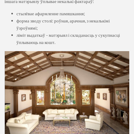
іншага матэрыялу ўплывае некалькі фактараў:
стылёвае афармленне памяшкання;
форма зводу столі: роўная, арачная, з некалькімі
ўзроўнямі;
ліміт выдаткаў - матэрыял і складанасць у сукупнасці
ўплываюць на кошт.