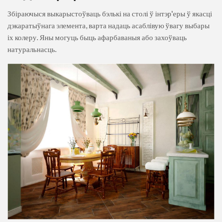
Збіраючыся выкарыстоўваць бэлькі на столі ў інтэр'еры ў якасці
дэкаратыўнага элемента, варта надаць асаблівую ўвагу выбары
іх колеру. Яны могуць быць афарбаваныя або захоўваць
натуральнасць.