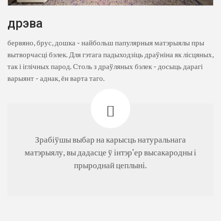
дрэва
бервяно, брус, дошка - найбольш папулярныя матэрыялы пры
вытворчасці бэлек. Для гэтага падыходзіць драўніна як лісцяных,
так і іглічных парод. Столь з драўляных бэлек - досыць дарагі
варыянт - аднак, ён варта таго.
Зрабіўшы выбар на карысць натуральнага
матэрыялу, вы дадасце ў інтэр'ер высакародны і
прыроднай цеплыні.