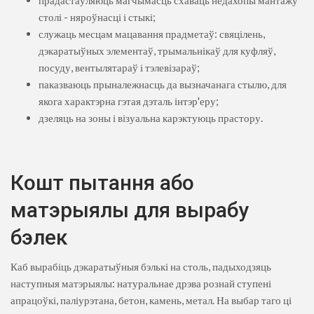
столі - няроўнасці і стыкі;
служаць месцам мацавання прадметаў: свяцілень,
дэкаратыўных элементаў, трымальнікаў для куфляў,
посуду, вентылятараў і тэлевізараў;
паказваюць прыналежнасць да вызначанага стылю, для
якога характэрна гэтая дэталь інтэр'еру;
дзеляць на зоны і візуальна карэктуюць прастору.
Кошт пытання або
матэрыялы для вырабу
бэлек
Каб вырабіць дэкаратыўныя бэлькі на столь, падыходзяць
наступныя матэрыялы: натуральнае дрэва рознай ступені
апрацоўкі, паліурэтана, бетон, камень, метал. На выбар таго ці