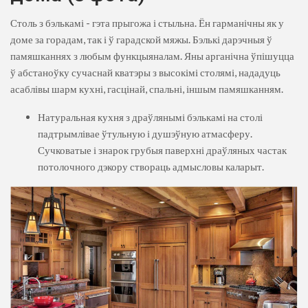
Столь з бэлькамі - гэта прыгожа і стыльна. Ён гарманічны як у
доме за горадам, так і ў гарадской мяжы. Бэлькі дарэчныя ў
памяшканнях з любым функцыяналам. Яны арганічна ўпішуцца
ў абстаноўку сучаснай кватэры з высокімі столямі, нададуць
асаблівы шарм кухні, гасцінай, спальні, іншым памяшканням.
Натуральная кухня з драўлянымі бэлькамі на столі
падтрымлівае ўтульную і душэўную атмасферу.
Сучковатые і знарок грубыя паверхні драўляных частак
потолочного дэкору створаць адмысловы каларыт.