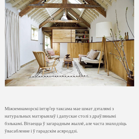
Міжземнаморскі інтэр'ер таксама мае шмат дэталямі з
натуральных матэрыялаў і дапускае столі з драўлянымі
бэлькамі. Вітаецца ў загарадным жыллё, але часта знаходзіць
ўвасабленне і ў гарадскім асяроддзі.