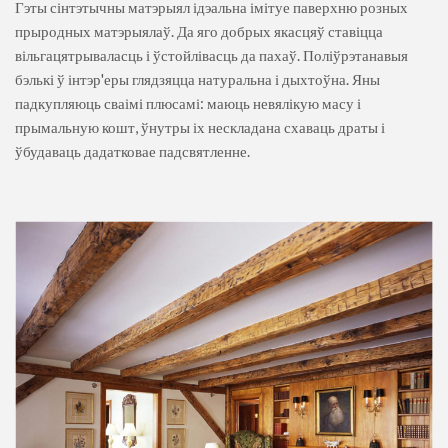
Гэты сінтэтычны матэрыял ідэальна імітуе паверхню розных
прыродных матэрыялаў. Да яго добрых якасцяў ставіцца
вільгацятрываласць і ўстойлівасць да пахаў. Поліўрэтанавыя
бэлькі ў інтэр'еры глядзяцца натуральна і дыхтоўна. Яны
падкупляюць сваімі плюсамі: маюць невялікую масу і
прымальную кошт, ўнутры іх нескладана схаваць драты і
ўбудаваць дадатковае падсвятленне.