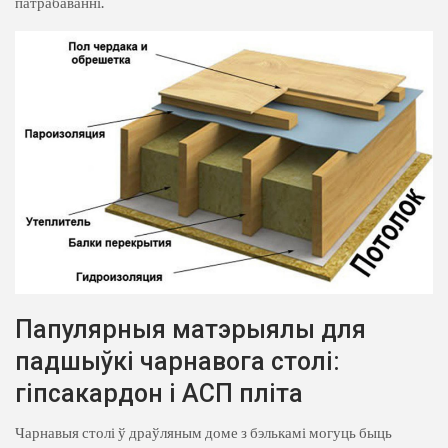
патрабаванні.
Папулярныя матэрыялы для
падшыўкі чарнавога столі:
гіпсакардон і АСП пліта
Чарнавыя столі ў драўляным доме з бэлькамі могуць быць