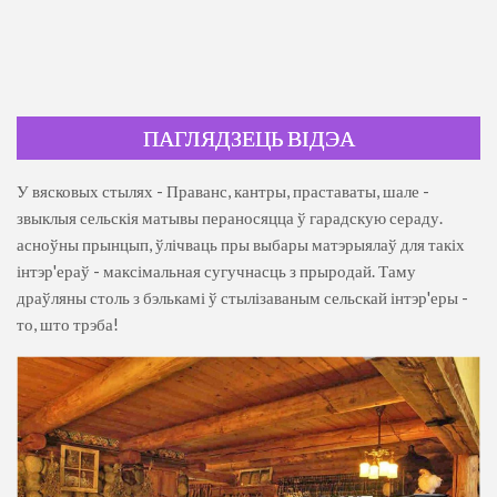
ПАГЛЯДЗЕЦЬ ВІДЭА
У вясковых стылях - Праванс, кантры, праставаты, шале -
звыклыя сельскія матывы пераносяцца ў гарадскую сераду.
асноўны прынцып, ўлічваць пры выбары матэрыялаў для такіх
інтэр'ераў - максімальная сугучнасць з прыродай. Таму
драўляны столь з бэлькамі ў стылізаваным сельскай інтэр'еры -
то, што трэба!