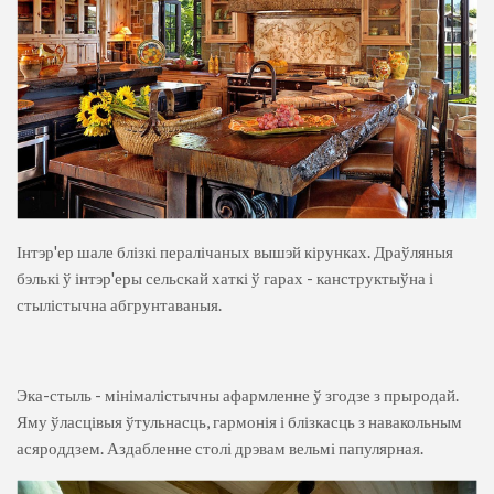
Інтэр'ер шале блізкі пералічаных вышэй кірунках. Драўляныя
бэлькі ў інтэр'еры сельскай хаткі ў гарах - канструктыўна і
стылістычна абгрунтаваныя.
Эка-стыль - мінімалістычны афармленне ў згодзе з прыродай.
Яму ўласцівыя ўтульнасць, гармонія і блізкасць з навакольным
асяроддзем. Аздабленне столі дрэвам вельмі папулярная.