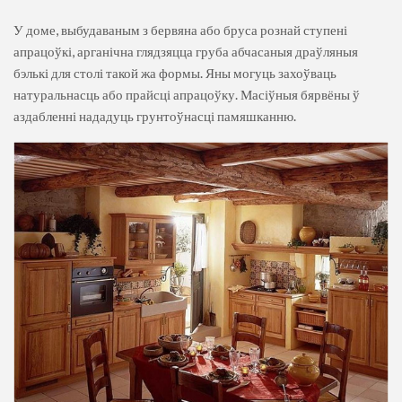
У доме, выбудаваным з бервяна або бруса рознай ступені
апрацоўкі, арганічна глядзяцца груба абчасаныя драўляныя
бэлькі для столі такой жа формы. Яны могуць захоўваць
натуральнасць або прайсці апрацоўку. Масіўныя бярвёны ў
аздабленні нададуць грунтоўнасці памяшканню.