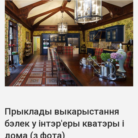
Прыклады выкарыстання
бэлек у інтэр'еры кватэры і
дома (з фота)