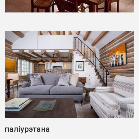
паліурэтана