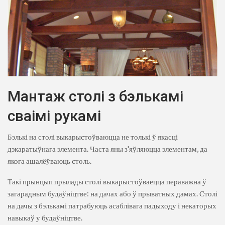
Мантаж столі з бэлькамі
сваімі рукамі
Бэлькі на столі выкарыстоўваюцца не толькі ў якасці
дэкаратыўнага элемента. Часта яны з'яўляюцца элементам, да
якога ашалёўваюць столь.
Такі прынцып прылады столі выкарыстоўваецца пераважна ў
загарадным будаўніцтве: на дачах або ў прыватных дамах. Столі
на дачы з бэлькамі патрабуюць асаблівага падыходу і некаторых
навыкаў у будаўніцтве.