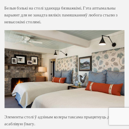
Белыя бэлькі на столі здаюцца бязважкімі. Гэта аптымальны
варыянт для не занадта вялікіх памяшканняў любога стылю з
невысокімі столямі.
Элементы столі ў адзіным колеры таксама прыцягнуць да сябе
асаблівую ўвагу.