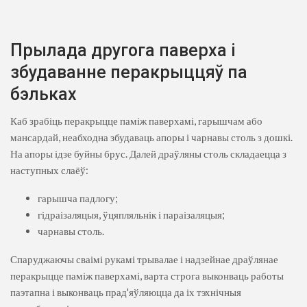
Прылада другога паверха і
збудаванне перакрыццяў па
бэльках
Каб зрабіць перакрыцце паміж паверхамі, гарышчам або
мансардай, неабходна збудаваць апоры і чарнавы столь з дошкі.
На апоры ідзе буйны брус. Далей драўляны столь складаецца з
наступных слаёў:
гарышча падлогу;
гідраізаляцыя, ўцяпляльнік і параізаляцыя;
чарнавы столь.
Спаруджаючы сваімі рукамі трывалае і надзейнае драўлянае
перакрыцце паміж паверхамі, варта строга выконваць работы
паэтапна і выконваць прад'яўляюцца да іх тэхнічныя