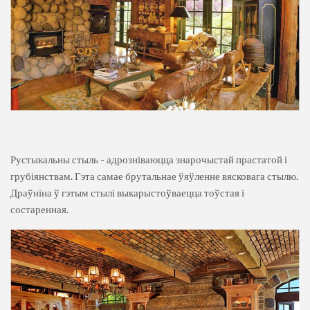
Рустыкальны стыль - адрозніваюцца знарочыстай прастатой і
грубіянствам. Гэта самае брутальнае ўяўленне вясковага стылю.
Драўніна ў гэтым стылі выкарыстоўваецца тоўстая і
состаренная.