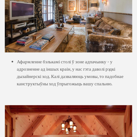
Афармленне бэлькамі столі ў зоне адпачынку - у
адрозненне ад іншых краін, у нас гэта даволі рэдкі
дызайнерскі ход. Калі дазваляюць умовы, то падобнае
канструктыўны ход ўпрыгожыць вашу спальню.