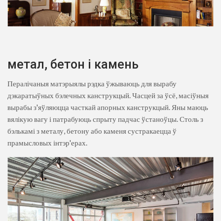
метал, бетон і камень
Пералічаныя матэрыялы рэдка ўжываюць для вырабу
дэкаратыўных бэлечных канструкцый. Часцей за ўсё, масіўныя
вырабы з'яўляюцца часткай апорных канструкцый. Яны маюць
вялікую вагу і патрабуюць спрыту падчас ўстаноўцы. Столь з
бэлькамі з металу, бетону або каменя сустракаецца ў
прамысловых інтэр'ерах.