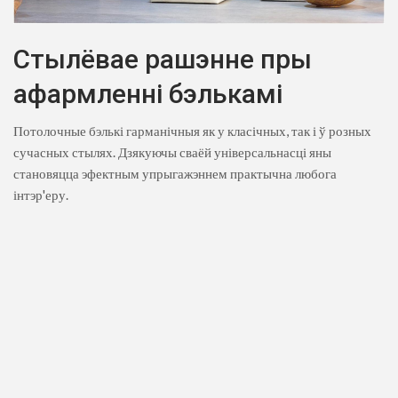
Стылёвае рашэнне пры
афармленні бэлькамі
Потолочные бэлькі гарманічныя як у класічных, так і ў розных
сучасных стылях. Дзякуючы сваёй універсальнасці яны
становяцца эфектным упрыгажэннем практычна любога
інтэр'еру.