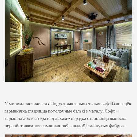
У минималистических і індустрыяльных стылях лофт і гань-цёк
гарманічна глядзяцца потолочные бэлькі з металу. Лофт -
гарышча або кватэра пад дахам - нярэдка становіцца вынікам
пераабсталявання памяшканняў складоў і закінутых фабрык.