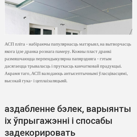
АСП пліта - набіраючы папулярнасць матэрыял, на вытворчасць
якога ідзе дранка рознага памеру. Кожны пласт дранкі
размяшчаюцца перпендыкулярна папярэдняга - гэтым
дасягаецца трываласць і пругкасць канчатковай прадукцыі.
Акрамя таго, АСП валодаюць антысептычнымі ўласцівасцямі,
высокай гука- і цеплаізаляцыяй.
аздабленне бэлек, варыянты
іх ўпрыгажэнні і спосабы
задекорировать