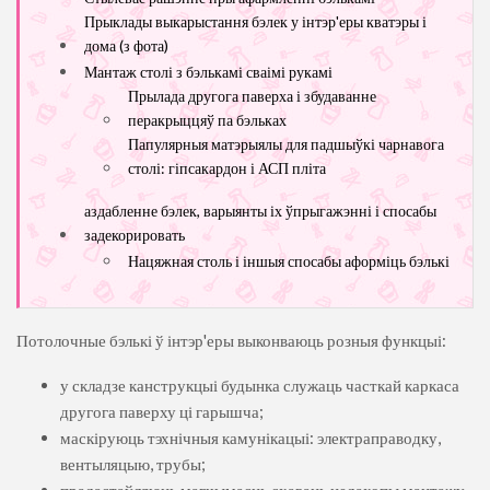
Прыклады выкарыстання бэлек у інтэр'еры кватэры і
дома (з фота)
Мантаж столі з бэлькамі сваімі рукамі
Прылада другога паверха і збудаванне
перакрыццяў па бэльках
Папулярныя матэрыялы для падшыўкі чарнавога
столі: гіпсакардон і АСП пліта
аздабленне бэлек, варыянты іх ўпрыгажэнні і спосабы
задекорировать
Нацяжная столь і іншыя спосабы аформіць бэлькі
Потолочные бэлькі ў інтэр'еры выконваюць розныя функцыі:
у складзе канструкцыі будынка служаць часткай каркаса
другога паверху ці гарышча;
маскіруюць тэхнічныя камунікацыі: электраправодку,
вентыляцыю, трубы;
прадастаўляюць магчымасць схаваць недахопы мантажу