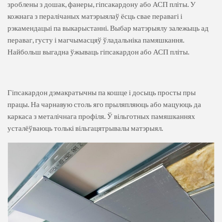
зроблены з дошак, фанеры, гіпсакардону або АСП пліты. У
кожнага з пералічаных матэрыялаў ёсць свае перавагі і
рэкамендацыі па выкарыстанні. Выбар матэрыялу залежыць ад
пераваг, густу і магчымасцяў ўладальніка памяшкання.
Найбольш выгадна ўжываць гіпсакардон або АСП пліты.
Гіпсакардон дэмакратычны па кошце і досыць просты пры
працы. На чарнавую столь яго прыляпляюць або мацуюць да
каркаса з металічнага профіля. Ў вільготных памяшканнях
усталёўваюць толькі вільгацятрывалы матэрыял.