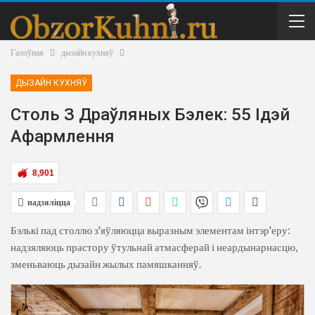
Галоўная
дызайн кухняў
ДЫЗАЙН КУХНЯЎ
Столь З Драўляных Бэлек: 55 Ідэй
Афармлення
8,901
падзяліцца
Бэлькі пад столлю з'яўляюцца выразным элементам інтэр'еру:
надзяляюць прастору ўтульнай атмасферай і неардынарнасцю,
зменьваюць дызайн жылых памяшканняў.