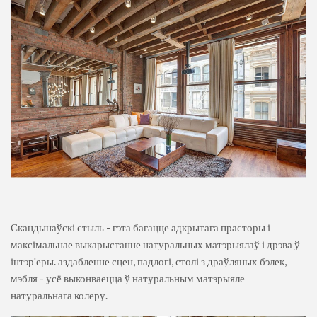
Скандынаўскі стыль - гэта багацце адкрытага прасторы і
максімальнае выкарыстанне натуральных матэрыялаў і дрэва ў
інтэр'еры. аздабленне сцен, падлогі, столі з драўляных бэлек,
мэбля - усё выконваецца ў натуральным матэрыяле
натуральнага колеру.