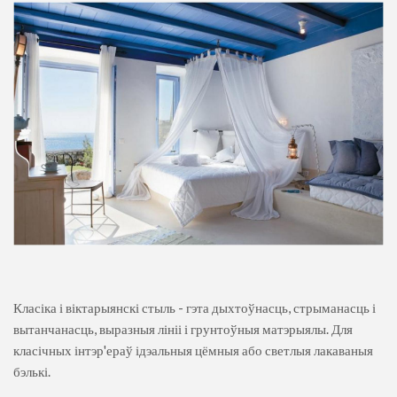
Класіка і віктарыянскі стыль - гэта дыхтоўнасць, стрыманасць і
вытанчанасць, выразныя лініі і грунтоўныя матэрыялы. Для
класічных інтэр'ераў ідэальныя цёмныя або светлыя лакаваныя
бэлькі.