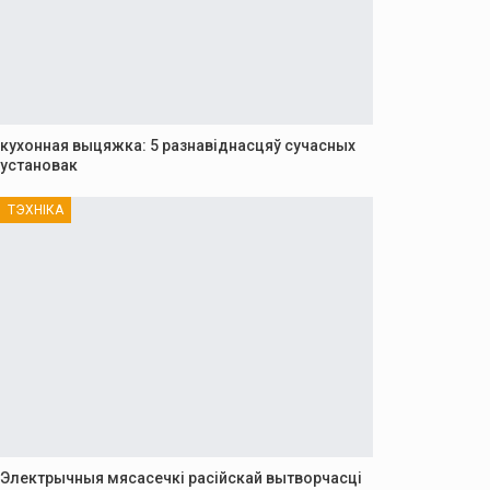
кухонная выцяжка: 5 разнавіднасцяў сучасных
установак
ТЭХНІКА
Электрычныя мясасечкі расійскай вытворчасці