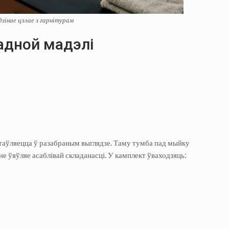
дзінае цэлае з гарнітурам
адной мадэлі
стаўляецца ў разабраным выглядзе. Таму тумба пад мыйку
не ўяўляе асаблівай складанасці. У камплект ўваходзяць: