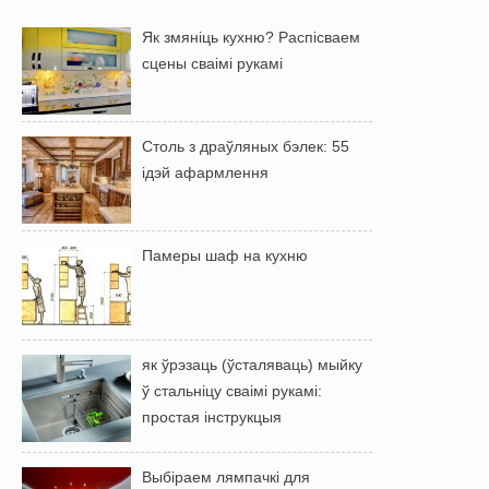
Як змяніць кухню? Распісваем
сцены сваімі рукамі
Столь з драўляных бэлек: 55
ідэй афармлення
Памеры шаф на кухню
як ўрэзаць (ўсталяваць) мыйку
ў стальніцу сваімі рукамі:
простая інструкцыя
Выбіраем лямпачкі для