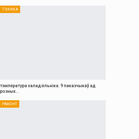
ТЭХНІКА
тэмпература халадзільніка: 9 паказчыкаў ад
розных…
РАМОНТ