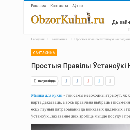
Рэклама
Кантакты
Аўтар
Дызайн
Галоўная
сантэхніка
Простыя правілы ўстаноўкі накладной
Летняя 
САНТЭХНІКА
Простыя Правілы Ўстаноўкі
падзяліцца
Мыйка для кухні
- той самы неабходны атрыбут, як ха
варта даказваць, а вось правільна выбраць і пісьменн
ёсць пэўныя патрабаванні да вонкавых дадзеных і 
ўстаноўкі, захаванне якіх зробіць мыццё посуду і 