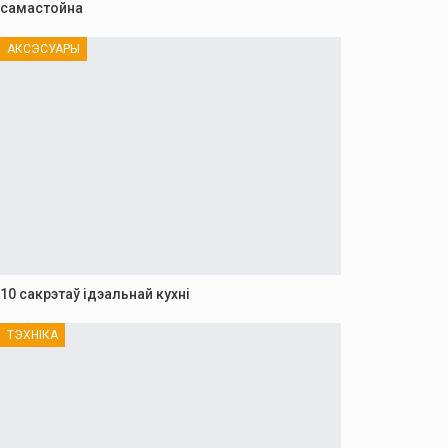
самастойна
АКСЭСУАРЫ
10 сакрэтаў ідэальнай кухні
ТЭХНІКА