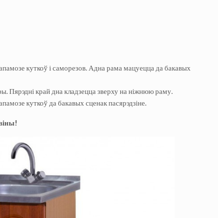
дапамозе куткоў і саморезов. Адна рама мацуецца да бакавых
 Пярэдні край дна кладзецца зверху на ніжнюю раму.
амозе куткоў да бакавых сценак пасярэдзіне.
віны!