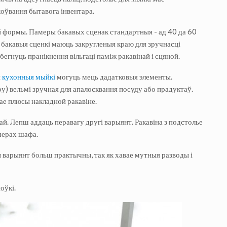
оўвання бытавога інвентара.
й формы. Памеры бакавых сценак стандартныя - ад 40 да 60
 бакавыя сценкі маюць закругленыя краю для зручнасці
збегнуць пранікнення вільгаці паміж ракавінай і сцяной.
я
кухонныя мыйкі
могуць мець дадатковыя элементы.
у) вельмі зручная для апалосквання посуду або прадуктаў.
е плюсы накладной ракавіне.
ай. Лепш аддаць перавагу другі варыянт. Ракавіна з подстолье
мерах шафа.
 варыянт больш практычны, так як хавае мутныя разводы і
оўкі.