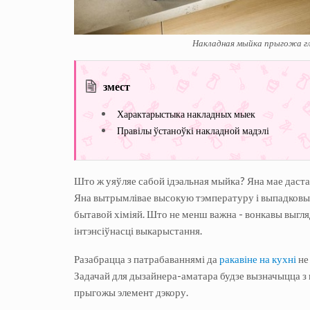
Накладная мыйка прыгожа гл
змест
Характарыстыка накладных мыек
Правілы ўстаноўкі накладной мадэлі
Што ж уяўляе сабой ідэальная мыйка? Яна мае даста
Яна вытрымлівае высокую тэмпературу і выпадковыя
бытавой хіміяй. Што не менш важна - вонкавы выгля
інтэнсіўнасці выкарыстання.
Разабрацца з патрабаваннямі да
ракавіне на кухні
не
Задачай для дызайнера-аматара будзе вызначыцца з
прыгожы элемент дэкору.