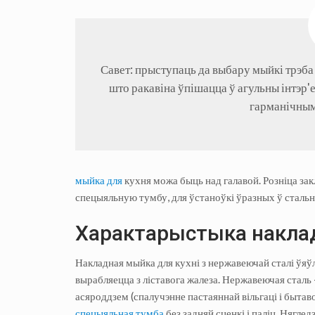
Савет: прыступаць да выбару мыйкі трэба 
што ракавіна ўпішацца ў агульны інтэр'е
гарманічным
мыйка для
кухня можа быць над галавой. Розніца за
спецыяльную тумбу, для ўстаноўкі ўразных ў стальн
Характарыстыка накла
Накладная мыйка для кухні з нержавеючай сталі ўяўл
вырабляецца з ліставога жалеза. Нержавеючая сталь -
асяроддзем (спалучэнне пастаяннай вільгаці і бытаво
спецыяльная тумба
без задняй сценкі і паліц. Няглед