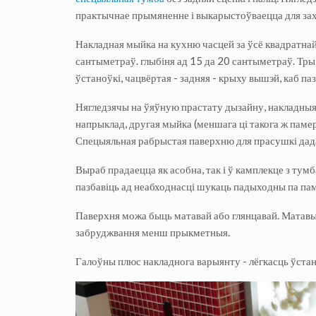
практычнае прымяненне і выкарыстоўваецца для зах
Накладная мыйка на кухню часцей за ўсё квадратна
сантыметраў. глыбіня ад 15 да 20 сантыметраў. Тры
ўстаноўкі, чацвёртая - задняя - крыху вышэй, каб па
Нягледзячы на ​​ўяўную прастату дызайну, накладны
напрыклад, другая мыйка (меншага ці такога ж памер
Спецыяльная рабрыстая паверхню для прасушкі дада
Выраб прадаецца як асобна, так і ў камплекце з тумб
пазбавіць ад неабходнасці шукаць падыходны па па
Паверхня можа быць матавай або глянцавай. Матавы
забруджвання менш прыкметныя.
Галоўны плюс накладнога варыянту - лёгкасць ўстан