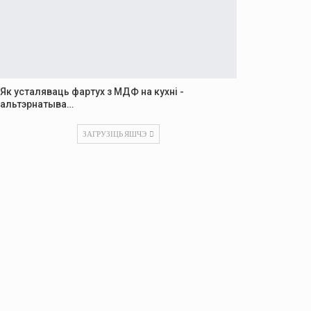
Як усталяваць фартух з МДФ на кухні -
альтэрнатыва…
ЗАГРУЗІЦЬ ЯШЧЭ