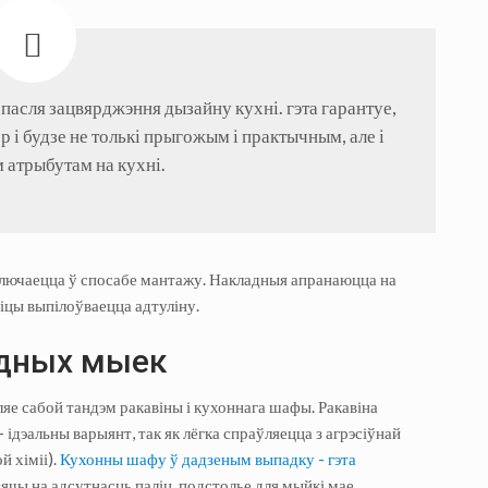
пасля зацвярджэння дызайну кухні. гэта гарантуе,
р і будзе не толькі прыгожым і практычным, але і
 атрыбутам на кухні.
ключаецца ў спосабе мантажу. Накладныя апранаюцца на
іцы выпілоўваецца адтуліну.
дных мыек
яе сабой тандэм ракавіны і кухоннага шафы. Ракавіна
 ідэальны варыянт, так як лёгка спраўляецца з агрэсіўнай
й хіміі).
Кухонны шафу ў дадзеным выпадку - гэта
зячы на ​​адсутнасць паліц, подстолье для мыйкі мае