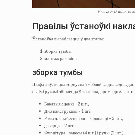
Мыйка глядзіцца як а
Правілы ўстаноўкі накл
Ўстаноўка вырабляецца ў два этапы:
зборка тумбы.
мантаж ракавіны.
зборка тумбы
Шафа з'яўляецца корпуснай мэбляй і, адпаведна, да
сваімі рукамі збіраецца ўжо гаспадаром і дома, што 
Бакавыя сценкі - 2 шт.,
Дно канструкцыі - 1 шт.,
Рама для забеспячэння калянасці - 3 шт.,
дзверцы - 2 шт.,
Фурнітура - завесы (4 шт.) і ручкі (2 шт.).