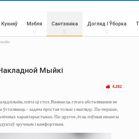
 Кухняў
Мэбля
Сантэхніка
Догляд І Ўборка
Т
 мыйкі
Кухня
 Накладной Мыйкі
4,282
ладзільнік, пліта ці стол. Важнасць гэтага абсталявання не
а ўсталяваць - задача простая толькі з выгляду. Па-першае,
тэхнічных характарыстыках. Па-другое, ёсць пэўныя нюансы
прадуктаў зручным і камфортным.