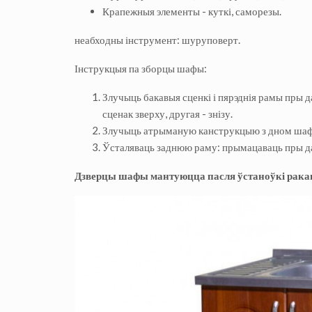
Крапежныя элементы - куткі, саморезы.
неабходны інструмент: шуруповерт.
Інструкцыя па зборцы шафы:
Злучыць бакавыя сценкі і пярэднія рамы пры 
сценак зверху, другая - знізу.
Злучыць атрыманую канструкцыю з дном шафы.
Ўсталяваць заднюю раму: прымацаваць пры дап
Дзверцы шафы мантуюцца пасля ўстаноўкі рака