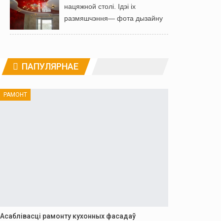
нацяжной столі. Ідэі іх
размяшчэння— фота дызайну
ПАПУЛЯРНАЕ
РАМОНТ
Асаблівасці рамонту кухонных фасадаў