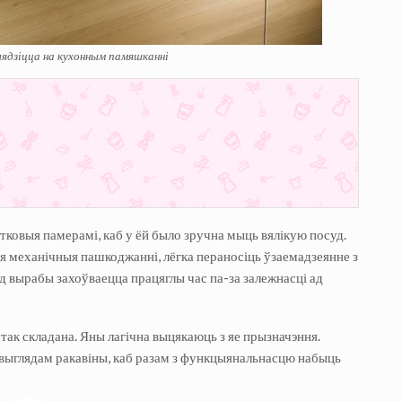
ядзіцца на кухонным памяшканні
тковыя памерамі, каб у ёй было зручна мыць вялікую посуд.
 механічныя пашкоджанні, лёгка пераносіць ўзаемадзеянне з
д вырабы захоўваецца працяглы час па-за залежнасці ад
 так складана. Яны лагічна выцякаюць з яе прызначэння.
 выглядам ракавіны, каб разам з функцыянальнасцю набыць