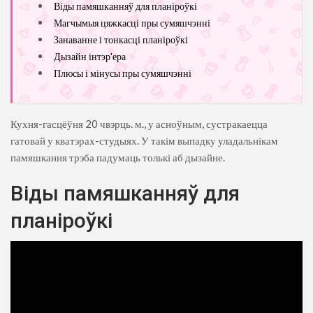
Віды памяшканняў для планіроўкі
Магчымыя цяжкасці пры сумяшчэнні
Занаванне і тонкасці планіроўкі
Дызайн інтэр'ера
Плюсы і мінусы пры сумяшчэнні
Кухня-гасцёўня 20 чвэрць. м., у асноўным, сустракаецца
гатовай у кватэрах-студыях. У такім выпадку уладальнікам
памяшкання трэба падумаць толькі аб дызайне.
Віды памяшканняў для
планіроўкі