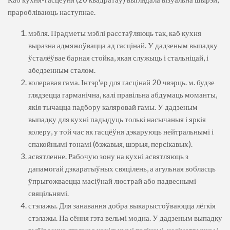
праробліваюць наступнае.
мэбля. Прадметы мэблі расстаўляюць так, каб кухня
выразна адмяжоўвацца ад гасцінай. У дадзеным выпадку
ўсталёўвае барная стойка, якая служыць і стальніцай, і
абедзенным сталом.
колеравая гама. Інтэр'ер для гасцінай 20 чвэрць. м. будзе
глядзецца гарманічна, калі правільна абдумаць моманты,
якія тычацца падбору каляровай гамы. У дадзеным
выпадку для кухні падыдуць толькі насычаныя і яркія
колеру, у той час як гасцёўня дэкаруюць нейтральнымі і
спакойнымі тонамі (бэжавыя, шэрыя, персікавых).
асвятленне. Рабочую зону на кухні асвятляюць з
дапамогай дэкаратыўных свяцілень, а агульная вобласць
ўпрыгожваецца масіўнай люстрай або падвеснымі
свяцільнямі.
стэлажы. Для занавання добра выкарыстоўваюцца лёгкія
стэлажы. На сёння гэта вельмі модна. У дадзеным выпадку
выбіраецца стэлаж з нахільнымі паліцамі, несіметрычны і