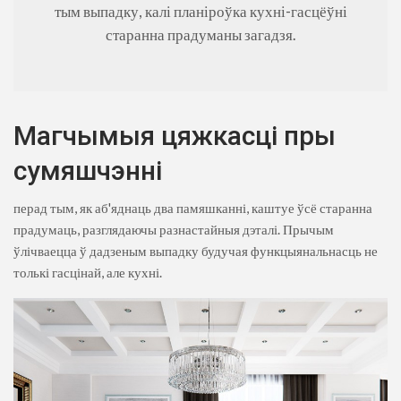
тым выпадку, калі планіроўка кухні-гасцёўні
старанна прадуманы загадзя.
Магчымыя цяжкасці пры
сумяшчэнні
перад тым, як аб'яднаць два памяшканні, каштуе ўсё старанна
прадумаць, разглядаючы разнастайныя дэталі. Прычым
ўлічваецца ў дадзеным выпадку будучая функцыянальнасць не
толькі гасцінай, але кухні.