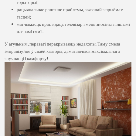
тэрыторыі;
рацыянальнае рашэнне праблемы, звязанай з прыёмам
гасцей;
магчымасць праглядаць тэлевізар і мець зносіны з іншымі
членамі сям'і.
У агульным, перавагі перакрываюць недахопы. Таму смела
імправізуйце ў сваёй кватэры, дамагаючыся максімальнага
зручнасці і камфорту!