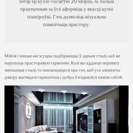
Інтэр'ер кухні-гасцёўні 20 чвэрць. м. больш
практычным за ўсё аформіць у якасці кутні
планіроўкі. Гэта дазволіць візуальна
павялічыць прастору.
Мэбля і іншыя аксэсуары падбіраюцца ў адным стылі, каб не
парушаць прасторавую гармонію. Калі вы аддаеце перавагу
змешаныя стылі, то паклапаціцеся пра тое, каб усе элементы
дэкору выглядалі гарманічна і добра ўзгадняліся паміж сабой.