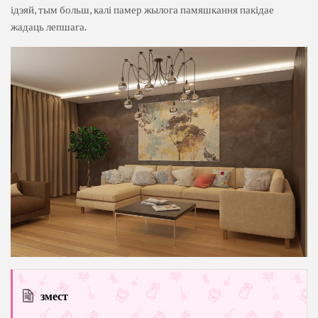
ідэяй, тым больш, калі памер жылога памяшкання пакідае
жадаць лепшага.
змест