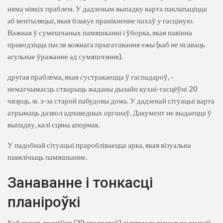
няма ніякіх праблем. У дадзеным выпадку варта паклапаціцца
аб вентыляцыі, якая блакуе пранікненне пахаў у гасціную.
Важная ў сумешчаных памяшканні і ўборка, якая павінна
праводзіцца пасля кожнага прыгатавання ежы (каб не псаваць
агульнае ўражанне ад сумяшчэння).
другая праблема, якая сустракаецца ў гаспадароў, -
немагчымасць стварыць жаданы дызайн кухні-гасцёўні 20
чвэрць. м. з-за старой пабудовы дома. У дадзенай сітуацыі варта
атрымаць дазвол адпаведных органаў. Дакумент не выдаецца ў
выпадку, калі сцяна апорная.
У падобнай сітуацыі праробліваецца арка, якая візуальна
павялічыць памяшканне.
Занаванне і тонкасці
планіроўкі
Каб кухня-гасцёўня (20 квадратаў) выглядала візуальна шырэй,