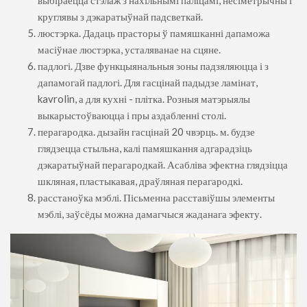
круглявы з дэкаратыўнай падсветкай.
люстэрка. Дадаць прасторы ў памяшканні дапаможа
масіўнае люстэрка, усталяванае на сцяне.
падлогі. Дзве функцыянальныя зоны падзяляюцца і з
дапамогай падлогі. Для гасцінай падыдзе ламінат,
kavrolin, а для кухні - плітка. Розныя матэрыялы
выкарыстоўваюцца і пры аздабленні столі.
перагародка. дызайн гасцінай 20 чвэрць. м. будзе
глядзецца стыльна, калі памяшкання адгарадзіць
дэкаратыўнай перагародкай. Асабліва эфектна глядзіцца
шкляная, пластыкавая, драўляная перагародкі.
расстаноўка мэблі. Пісьменна расставіўшы элементы
мэблі, заўсёды можна дамагчыся жаданага эфекту.