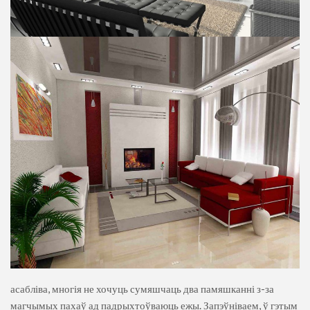
асабліва, многія не хочуць сумяшчаць два памяшканні з-за
магчымых пахаў ад падрыхтоўваюць ежы. Запэўніваем, ў гэтым