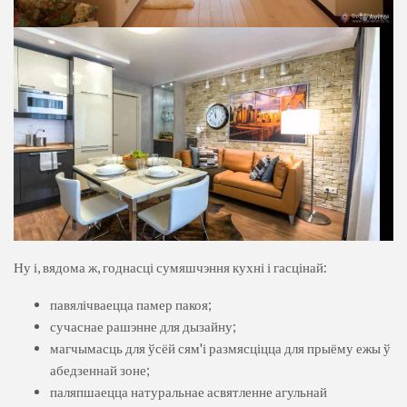
Ну і, вядома ж, годнасці сумяшчэння кухні і гасцінай:
павялічваецца памер пакоя;
сучаснае рашэнне для дызайну;
магчымасць для ўсёй сям'і размясціцца для прыёму ежы ў
абедзеннай зоне;
паляпшаецца натуральнае асвятленне агульнай