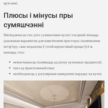
крэсламі.
Плюсы і мінусы пры
сумяшчэнні
Нягледзячы на ​​тое, што сумяшчэнне кухні і гасцінай лічыцца
ідэальным варыянтам для павелічэння прасторы і паляпшэння
інтэр'еру, свае недахопы ў гэтай карпатлівай працы ўсё ж
маюцца. гэта:
немагчымасць ізалявацца ад шуму кухонных прадметаў;
пахі ад прыгатаванай ежы;
неабходнасць у рэгулярным навядзенні парадку на кухні.