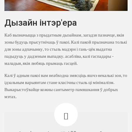
Дызайн інтэр'ера
Каб вызначыцца з прыдатным дызайнам, загадзя пазначце, якія
зоны будуць прысутнічаць ў пакоі. Калі пакой прызначана толькі
для зоны адпачынку, то стыль мадэрн і гань-цёк выдатна
падыдуць у дадзеным выпадку. асабліва, калі гаспадары -
маладыя, якія любяць прымаць гасцей.
Калі ў адным пакоі вам неабходна змясціць яшчэ некалькі зон, то
ідэальным варыянтам стане класічны стыль ці мінімалізм.
Выкарыстоўвайце кожны сантыметр памяшкання ў добрых
мэтах.