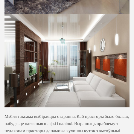
Мэбля таксама выбіраецца старанна. Каб прасторы было больш,
набудзьце навясныя шафкі і палічкі. Вырашыць праблему з
недахопам прасторы дапаможа кухонны куток з высоўнымі