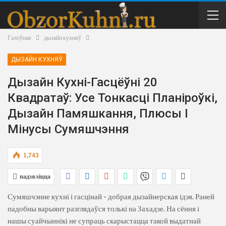
Галоўная
дызайн кухняў
ДЫЗАЙН КУХНЯЎ
Дызайн Кухні-Гасцёўні 20
Квадратаў: Усе Тонкасці Планіроўкі,
Дызайн Памяшкання, Плюсы І
Мінусы Сумяшчэння
1,743
падзяліцца
Сумяшчэнне кухні і гасцінай - добрая дызайнерская ідэя. Раней
падобны варыянт разглядаўся толькі на Захадзе. На сёння і
нашы суайчыннікі не супраць скарыстацца такой выдатнай