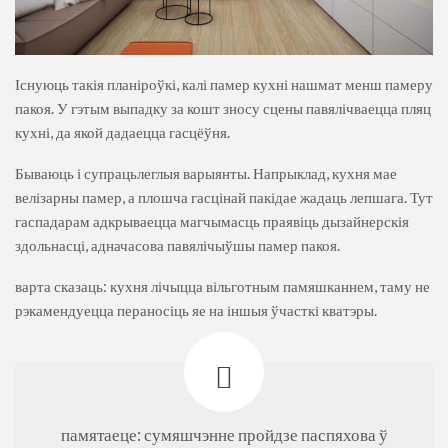
Існуюць такія планіроўкі, калі памер кухні нашмат менш памеру
пакоя. У гэтым выпадку за кошт зносу сцены павялічваецца пляц
кухні, да якой дадаецца гасцёўня.
Бываюць і супрацьлеглыя варыянты. Напрыклад, кухня мае
велізарны памер, а плошча гасцінай пакідае жадаць лепшага. Тут
гаспадарам адкрываецца магчымасць праявіць дызайнерскія
здольнасці, адначасова павялічыўшы памер пакоя.
варта сказаць: кухня лічыцца вільготным памяшканнем, таму не
рэкамендуецца пераносіць яе на іншыя ўчасткі кватэры.
памятаеце: сумяшчэнне пройдзе паспяхова ў