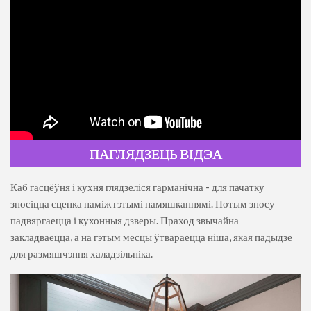
ПАГЛЯДЗЕЦЬ ВІДЭА
Каб гасцёўня і кухня глядзеліся гарманічна - для пачатку
зносіцца сценка паміж гэтымі памяшканнямі. Потым зносу
падвяргаецца і кухонныя дзверы. Праход звычайна
закладваецца, а на гэтым месцы ўтвараецца ніша, якая падыдзе
для размяшчэння халадзільніка.