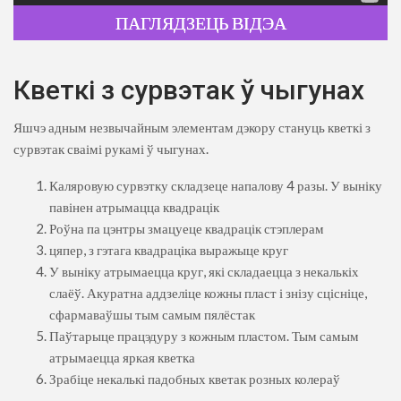
ПАГЛЯДЗЕЦЬ ВІДЭА
Кветкі з сурвэтак ў чыгунах
Яшчэ адным незвычайным элементам дэкору стануць кветкі з
сурвэтак сваімі рукамі ў чыгунах.
Каляровую сурвэтку складзеце напалову 4 разы. У выніку
павінен атрымацца квадрацік
Роўна па цэнтры змацуеце квадрацік стэплерам
цяпер, з гэтага квадраціка выражыце круг
У выніку атрымаецца круг, які складаецца з некалькіх
слаёў. Акуратна аддзеліце кожны пласт і знізу сцісніце,
сфармаваўшы тым самым пялёстак
Паўтарыце працэдуру з кожным пластом. Тым самым
атрымаецца яркая кветка
Зрабіце некалькі падобных кветак розных колераў