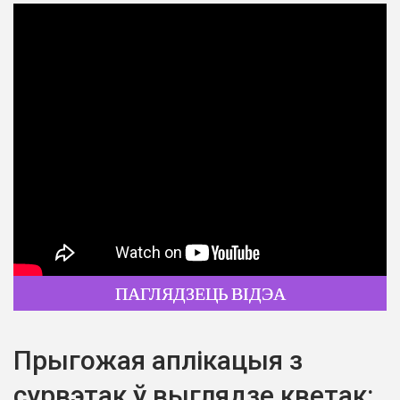
ПАГЛЯДЗЕЦЬ ВІДЭА
Прыгожая аплікацыя з
сурвэтак ў выглядзе кветак: