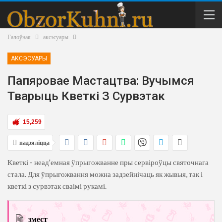
Галоўная
аксэсуары
АКСЭСУАРЫ
Папяровае Мастацтва: Вучымся
Тварыць Кветкі З Сурвэтак
15,259
падзяліцца
Кветкі - неад'емная ўпрыгожванне пры сервіроўцы святочнага
стала. Для ўпрыгожвання можна задзейнічаць як жывыя, так і
кветкі з сурвэтак сваімі рукамі.
змест