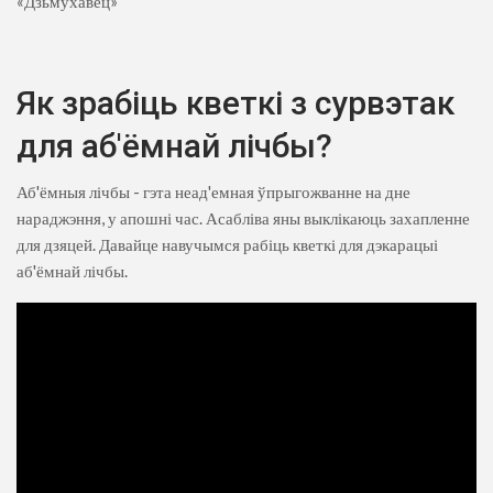
«Дзьмухавец»
Як зрабіць кветкі з сурвэтак
для аб'ёмнай лічбы?
Аб'ёмныя лічбы - гэта неад'емная ўпрыгожванне на дне
нараджэння, у апошні час. Асабліва яны выклікаюць захапленне
для дзяцей. Давайце навучымся рабіць кветкі для дэкарацыі
аб'ёмнай лічбы.