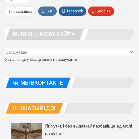
падзяліцца
В.К.
facebook
Google+
WhatsApp
Viber
тэлеграма
ВЫБРАЦЬ МОВУ САЙТА:
людзі. адрас
Ўсталяваць у якасці мовы па змаўчанні
МЫ ВКОНТАКТЕ
ЦІКАВЫЯ ІДЭІ
Як хутка і без выдаткаў пазбавіцца ад молі
на кухні