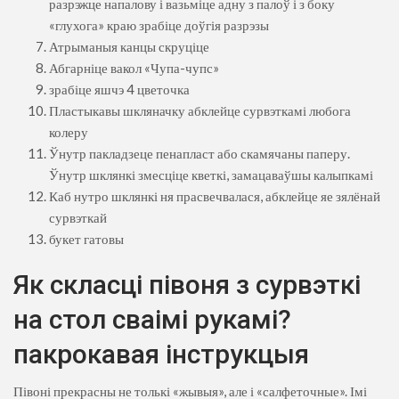
разрэжце напалову і вазьміце адну з палоў і з боку
«глухога» краю зрабіце доўгія разрэзы
Атрыманыя канцы скруціце
Абгарніце вакол «Чупа-чупс»
зрабіце яшчэ 4 цветочка
Пластыкавы шкляначку абклейце сурвэткамі любога
колеру
Ўнутр пакладзеце пенапласт або скамячаны паперу.
Ўнутр шклянкі змесціце кветкі, замацаваўшы калыпкамі
Каб нутро шклянкі ня прасвечвалася, абклейце яе зялёнай
сурвэткай
букет гатовы
Як скласці півоня з сурвэткі
на стол сваімі рукамі?
пакрокавая інструкцыя
Півоні прекрасны не толькі «жывыя», але і «салфеточные». Імі