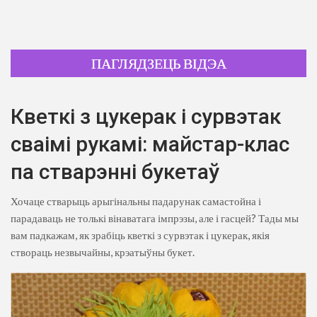
ПАГЛЯДЗЕЦЬ ВІДЭА
Кветкі з цукерак і сурвэтак
сваімі рукамі: майстар-клас
па стварэнні букетаў
Хочаце стварыць арыгінальны падарунак самастойна і
парадаваць не толькі вінаватага імпрэзы, але і гасцей? Тады мы
вам падкажам, як зрабіць кветкі з сурвэтак і цукерак, якія
створаць незвычайны, крэатыўны букет.