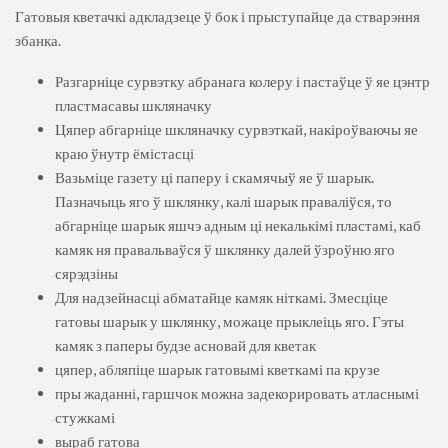
Гатовыя кветачкі адкладзеце ў бок і прыступайце да стварэння
збанка.
Разгарніце сурвэтку абранага колеру і пастаўце ў яе цэнтр
пластмасавы шкляначку
Цяпер абгарніце шкляначку сурвэткай, накіроўваючы яе
краю ўнутр ёмістасці
Вазьміце газету ці паперу і скамячыў яе ў шарык.
Пазначыць яго ў шклянку, калі шарык праваліўся, то
абгарніце шарык яшчэ адным ці некалькімі пластамі, каб
камяк ня правальваўся ў шклянку далей ўзроўню яго
сярэдзіны
Для надзейнасці абматайце камяк ніткамі. Змесціце
гатовы шарык у шклянку, можаце прыклеіць яго. Гэты
камяк з паперы будзе асновай для кветак
цяпер, абляпіце шарык гатовымі кветкамі па крузе
пры жаданні, гаршчок можна задекорировать атласнымі
стужкамі
выраб гатова