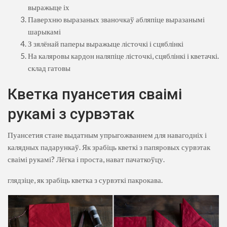
выражыце іх
Паверхню выразаных званочкаў абляпіце выразанымі
шарыкамі
З зялёнай паперы выражыце лісточкі і сцяблінкі
На каляровы кардон наляпіце лісточкі, сцяблінкі і кветачкі.
склад гатовы
Кветка пуансетия сваімі
рукамі з сурвэтак
Пуансетия стане выдатным упрыгожваннем для навагодніх і
калядных падарункаў. Як зрабіць кветкі з папяровых сурвэтак
сваімі рукамі? Лёгка і проста, нават пачаткоўцу.
глядзіце, як зрабіць кветка з сурвэткі пакрокава.