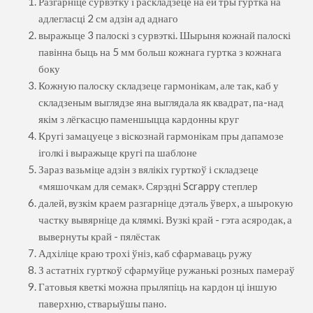
Разгарніце сурвэтку і раскладзеце на ёй тры гуртка на
адлегласці 2 см адзін ад аднаго
выражыце 3 палоскі з сурвэткі. Шырыня кожнай палоскі
павінна быць на 5 мм больш кожнага гуртка з кожнага
боку
Кожную палоску складзеце гармонікам, але так, каб у
складзеным выглядзе яна выглядала як квадрат, па-над
якім з лёгкасцю паменшыцца кардонны круг
Кругі замацуеце з віскознай гармонікам пры дапамозе
іголкі і выражыце кругі па шаблоне
Зараз вазьміце адзін з вялікіх гурткоў і складзеце
«мяшочкам для семак». Сярэдні Scrappy степлер
далей, вузкім краем разгарніце дэталь ўверх, а шырокую
частку вывярніце да клямкі. Вузкі край - гэта асяродак, а
вывернуты край - пялёстак
Адхіліце краю трохі ўніз, каб сфармаваць ружу
З астатніх гурткоў сфармуйце ружанькі розных памераў
Гатовыя кветкі можна прыляпіць на кардон ці іншую
паверхню, стварыўшы пано.