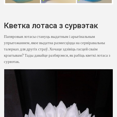
Кветка лотаса з сурвэтак
Папяровыя лотасы стануць выдатным і арыгінальным
упрыгожаннем, якое выдатна размесціцца на сервіравальны
талерках для другіх страў. Хочаце здзівіць гасцей сваім
крэатывам? Тады давайце разбярэмся, як рабіць кветкі лотаса з
сурвэтак.