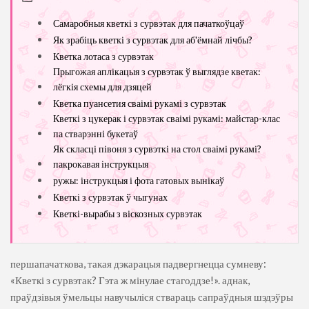
Самаробныя кветкі з сурвэтак для пачаткоўцаў
Як зрабіць кветкі з сурвэтак для аб'ёмнай лічбы?
Кветка лотаса з сурвэтак
Прыгожая аплікацыя з сурвэтак ў выглядзе кветак:
лёгкія схемы для дзяцей
Кветка пуансетия сваімі рукамі з сурвэтак
Кветкі з цукерак і сурвэтак сваімі рукамі: майстар-клас
па стварэнні букетаў
Як скласці півоня з сурвэткі на стол сваімі рукамі?
пакрокавая інструкцыя
ружы: інструкцыя і фота гатовых вынікаў
Кветкі з сурвэтак ў чыгунах
Кветкі-вырабы з віскозных сурвэтак
першапачаткова, такая дэкарацыя падвергнецца сумневу:
«Кветкі з сурвэтак? Гэта ж мінулае стагоддзе!». аднак,
праўдзівыя ўмельцы навучыліся ствараць сапраўдныя шэдэўры