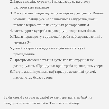
Зараз вазьміце сурвэтку і пакладзеце яе на стол у
разгорнутым выглядзе
Усе куты неабходна адхіліць па кірунку да цэнтра. Важны
момант - рабіце ўсё не спяшаючыся і акуратна, інакш
гатовая выраб стане найпоўным расчараваннем
пасля, сурвэтку трэба перавярнуць зваротным бокам
Пасля перавароту з сурвэткай трэба паўтарыць дзеянні з
«пункта 3»
далей, акуратна подденьте адзін загнуты кут і
прыпадыміце
Прытрымваючы астатнія куты, каб канструкцыя не
разгарнулася, «Працоўны» край трэба прыпадняць уверх
Гэтую ж маніпуляцыю паўтарыце з астатнімі кутамі.
пасля, лотас будзе гатовы
Такія кветкі з сурвэтак сваімі рукамі, для пачаткоўцаў ня
складуць працы пры вырабе. Так што спрабуйце.